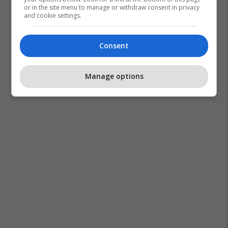
or in the site menu to manage or withdraw consent in privacy
and cookie settings.
Consent
Lufta Në Iran
Irani
Lindja E Mesme
Izraeli
Manage options