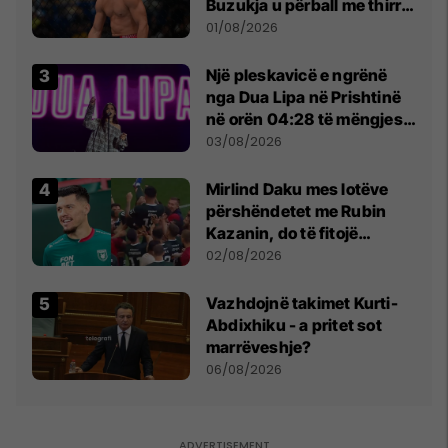
Buzukja u përball me thirrje
anti-shqiptare nga
01/08/2026
tribunat
Një pleskavicë e ngrënë
nga Dua Lipa në Prishtinë
në orën 04:28 të mëngjesit
- dhe bota digjitale serbe
03/08/2026
shpall gjendjen e luftës
Mirlind Daku mes lotëve
përshëndetet me Rubin
Kazanin, do të fitojë
miliona te Spartak Moska
02/08/2026
Vazhdojnë takimet Kurti-
Abdixhiku - a pritet sot
marrëveshje?
06/08/2026