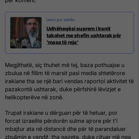
për koment.
Udhëheqësi suprem i Iranit
takohet me shefin ushtarak për
'masa të reja'
Megjithatë, siç thuhet më tej, baza pothuajse u
zbulua në fillim të marsit pasi media shtetërore
irakiane tha se një bari vendas raportoi aktivitet të
pazakontë ushtarak, duke përfshirë lëvizjet e
helikopterëve në zonë.
Trupat irakiane u dërguan për të hetuar, por
forcat izraelite përdorën sulme ajrore për t'i
mbajtur ata në distancë dhe për të parandaluar
zbulimin e vendit, tha gazeta, duke cituar një nga