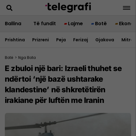
Ballina
Të fundit
Lajme
Botë
Ekono
Prishtina
Prizreni
Peja
Ferizaj
Gjakova
Mitrov
Botë
>
Nga Bota
E zbuloi një bari: Izraeli thuhet se
ndërtoi ‘një bazë ushtarake
klandestine’ në shkretëtirën
irakiane për luftën me Iranin