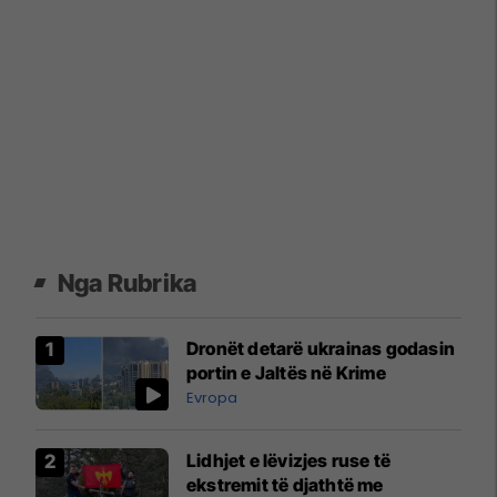
Nga Rubrika
Dronët detarë ukrainas godasin
portin e Jaltës në Krime
Evropa
Lidhjet e lëvizjes ruse të
ekstremit të djathtë me