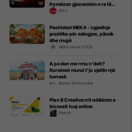
frymëzon gjeneratën e re të
krijuesve
IPKO
Pashtetat MEKA - zgjedhje
praktike për mëngjes, piknik
dhe rrugë
MEKA HALAL FOOD
A po don me rrnu n’deti?
Kursimet mund t’ju sjellin një
banesë
Banka Ekonomike
Plan B Creative rrit ndikimin e
biznesit tuaj online
Plan B