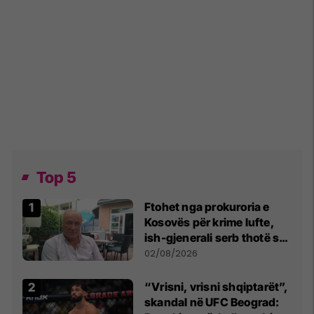
Top 5
Ftohet nga prokuroria e
Kosovës për krime lufte,
ish-gjenerali serb thotë se
dikush e tradhtoi në
02/08/2026
Beograd
“Vrisni, vrisni shqiptarët”,
skandal në UFC Beograd: