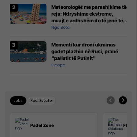
Meteorologët me parashikime të
reja: Ndryshime ekstreme,
muajt e ardhshëm do të jenë të
pazakontë
Nga Bota
Momenti kur droni ukrainas
godet plazhin në Rusi, pranë
"pallatit të Putinit"
Evropa
Jobs
Real Estate
Padel Zone
Flex B