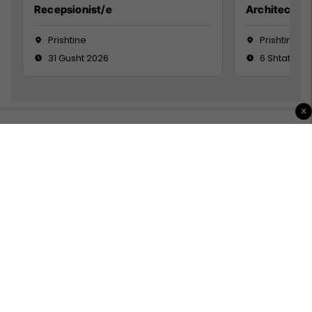
Recepsionist/e
Architect
Prishtine
Prishtinë
31 Gusht 2026
6 Shtator 2
×