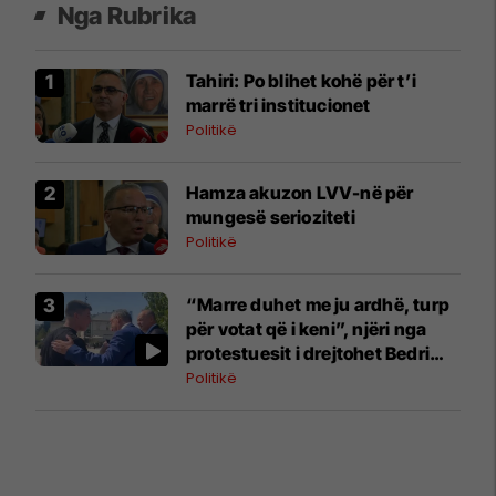
Nga Rubrika
Tahiri: Po blihet kohë për t’i
marrë tri institucionet
Politikë
Hamza akuzon LVV-në për
mungesë serioziteti
Politikë
“Marre duhet me ju ardhë, turp
për votat që i keni”, njëri nga
protestuesit i drejtohet Bedri
Hamzës
Politikë