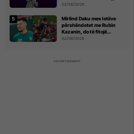
- dhe bota digjitale serbe
03/08/2026
shpall gjendjen e luftës
Mirlind Daku mes lotëve
përshëndetet me Rubin
Kazanin, do të fitojë
miliona te Spartak Moska
02/08/2026