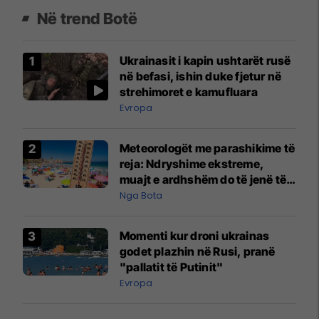
Në trend Botë
Ukrainasit i kapin ushtarët rusë
në befasi, ishin duke fjetur në
strehimoret e kamufluara
Evropa
Meteorologët me parashikime të
reja: Ndryshime ekstreme,
muajt e ardhshëm do të jenë të
pazakontë
Nga Bota
Momenti kur droni ukrainas
godet plazhin në Rusi, pranë
"pallatit të Putinit"
Evropa