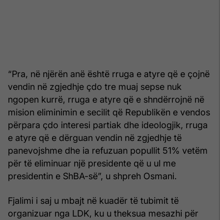
“Pra, në njërën anë është rruga e atyre që e çojnë
vendin në zgjedhje çdo tre muaj sepse nuk
ngopen kurrë, rruga e atyre që e shndërrojnë në
mision eliminimin e secilit që Republikën e vendos
përpara çdo interesi partiak dhe ideologjik, rruga
e atyre që e dërguan vendin në zgjedhje të
panevojshme dhe ia refuzuan popullit 51% vetëm
për të eliminuar një presidente që u ul me
presidentin e ShBA-së”, u shpreh Osmani.
Fjalimi i saj u mbajt në kuadër të tubimit të
organizuar nga LDK, ku u theksua mesazhi për