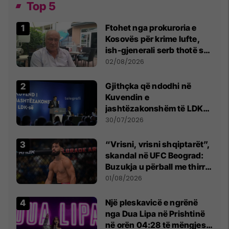
Top 5
Ftohet nga prokuroria e
Kosovës për krime lufte,
ish-gjenerali serb thotë se
dikush e tradhtoi në
02/08/2026
Beograd
Gjithçka që ndodhi në
Kuvendin e
jashtëzakonshëm të LDK-
së
30/07/2026
“Vrisni, vrisni shqiptarët”,
skandal në UFC Beograd:
Buzukja u përball me thirrje
anti-shqiptare nga
01/08/2026
tribunat
Një pleskavicë e ngrënë
nga Dua Lipa në Prishtinë
në orën 04:28 të mëngjesit