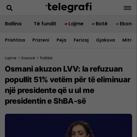
Ballina
Të fundit
Lajme
Botë
Ekono
Prishtina
Prizreni
Peja
Ferizaj
Gjakova
Mitrov
Lajme
>
Kosovë
>
Politikë
Osmani akuzon LVV: Ia refuzuan
popullit 51% vetëm për të eliminuar
një presidente që u ul me
presidentin e ShBA-së