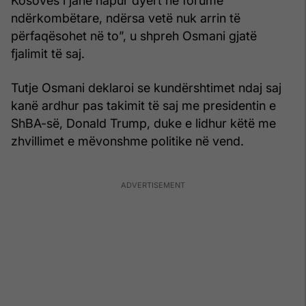
Kosovës i janë hapur dyert në forume
ndërkombëtare, ndërsa vetë nuk arrin të
përfaqësohet në to”, u shpreh Osmani gjatë
fjalimit të saj.
Tutje Osmani deklaroi se kundërshtimet ndaj saj
kanë ardhur pas takimit të saj me presidentin e
ShBA-së, Donald Trump, duke e lidhur këtë me
zhvillimet e mëvonshme politike në vend.