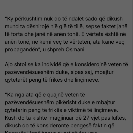
“Ky përkushtim nuk do të ndalet sado që dikush
mund ta dëshirojë një gjë të tillë, sepse faktet janë
të forta dhe janë në anën tonë. E vërteta është në
anën tonë, ne kemi veç të vërtetën, ata kanë veç
propagandën”, u shpreh Osmani.
Ajo shtoi se ka individë që e konsiderojnë veten të
pazëvendësueshëm duke, sipas saj, mbajtur
qytetarët peng të frikës dhe linçimeve.
“Ka nga ata që e quajnë veten të
pazëvendësueshëm pikërisht duke e mbajtur
qytetarin peng të frikës e viktimë të linçimeve.
Kush do ta kishte imagjinuar që 27 vjet pas luftës,
dikush do të konsideronte pengesë faktin që