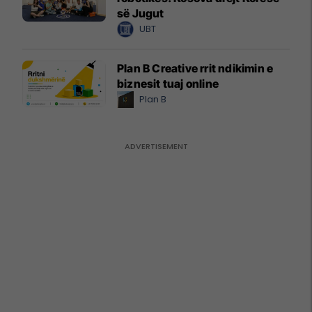
së Jugut
UBT
Plan B Creative rrit ndikimin e
biznesit tuaj online
Plan B