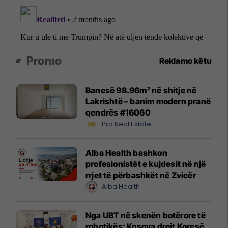
Promo
Reklamo këtu
Banesë 98.96m² në shitje në
Lakrishtë – banim modern pranë
qendrës #16060
Pro Real Estate
Alba Health bashkon
profesionistët e kujdesit në një
rrjet të përbashkët në Zvicër
Alba Health
Nga UBT në skenën botërore të
robotikës: Kosova drejt Koresë