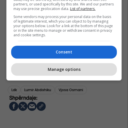
partners, or used specifically by this site. We and our partners
may use precise geolocation data.
List of partners.
Some vendors may process your personal data on the basis
of legitimate interest, which you can object to by managing
your options below. Look for a link at the bottom of this page
or in the site menu to manage or withdraw consent in privacy
and cookie settings.
Consent
Manage options
Ldk
Lumir Abdixhiku
Vjosa Osmani