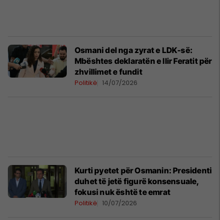
​Osmani del nga zyrat e LDK-së:
Mbështes deklaratën e Ilir Feratit për
zhvillimet e fundit
Politikë
14/07/2026
Kurti pyetet për Osmanin: Presidenti
duhet të jetë figurë konsensuale,
fokusi nuk është te emrat
Politikë
10/07/2026