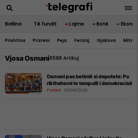
Ballina
Të fundit
Lajme
Botë
Ekono
Prishtina
Prizreni
Peja
Ferizaj
Gjakova
Mitrov
Vjosa Osmani
6588 Artikuj
Osmani pas betimit si deputete: Po
rikthehemi te tempulli i demokracisë
Politikë
06/08/2026