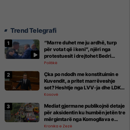
Trend Telegrafi
“Marre duhet me ju ardhë, turp
për votat që i keni”, njëri nga
protestuesit i drejtohet Bedri
Hamzës
Politikë
Çka po ndodh me konstituimin e
Kuvendit, a pritet marrëveshje
sot? Heshtje nga LVV-ja dhe LDK-
ja
Kosovë
Mediat gjermane publikojnë detaje
për aksidentin ku humbën jetën tre
mërgimtarë nga Komogllava e
Ferizajt
Kronika e Zezë