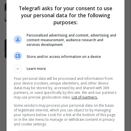
Abdixhiku: I kërkova Osmanit të
Telegrafi asks for your consent to use
ndihmonte LDK-në, pa të do ta
your personal data for the following
kishim më vështirë
purposes:
Politikë
25/06/2026
Personalised advertising and content, advertising and
content measurement, audience research and
Haziri del me sqarim për deklaratën
services development
e tij: Vjosa Osmani mbetet emri i
vetëm i LDK-së për presidente
Store and/or access information on a device
Politikë
24/06/2026
Learn more
Your personal data will be processed and information from
1
your device (cookies, unique identifiers, and other device
data) may be stored by, accessed by and shared with 369
partners, or used specifically by this site. We and our partners
may use precise geolocation data.
List of partners.
Some vendors may process your personal data on the basis
of legitimate interest, which you can object to by managing
your options below. Look for a link at the bottom of this page
or in the site menu to manage or withdraw consent in privacy
and cookie settings.