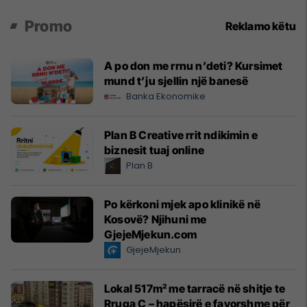
Promo
Reklamo këtu
A po don me rrnu n’deti? Kursimet
mund t’ju sjellin një banesë
Banka Ekonomike
Plan B Creative rrit ndikimin e
biznesit tuaj online
Plan B
Po kërkoni mjek apo klinikë në
Kosovë? Njihuni me
GjejeMjekun.com
GjejeMjekun
Lokal 517m² me tarracë në shitje te
Rruga C – hapësirë e favorshme për