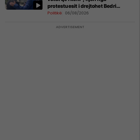
protestuesit i drejtohet Bedri
Hamzës
Politikë
06/08/2026