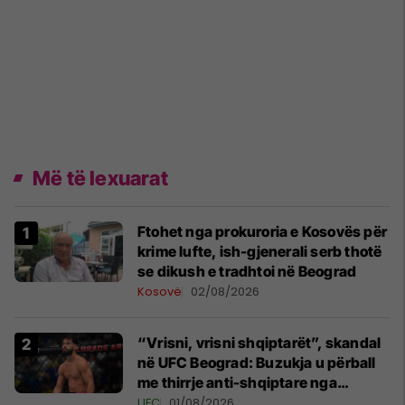
Më të lexuarat
Ftohet nga prokuroria e Kosovës për
krime lufte, ish-gjenerali serb thotë
se dikush e tradhtoi në Beograd
Kosovë
02/08/2026
“Vrisni, vrisni shqiptarët”, skandal
në UFC Beograd: Buzukja u përball
me thirrje anti-shqiptare nga
tribunat
UFC
01/08/2026