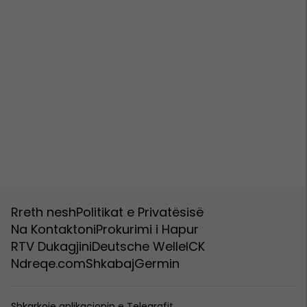
Rreth nesh
Politikat e Privatësisë
Na Kontaktoni
Prokurimi i Hapur
RTV Dukagjini
Deutsche Welle
ICK
Ndreqe.com
Shkabaj
Germin
Shkarkoje aplikacionin e Telegrafit