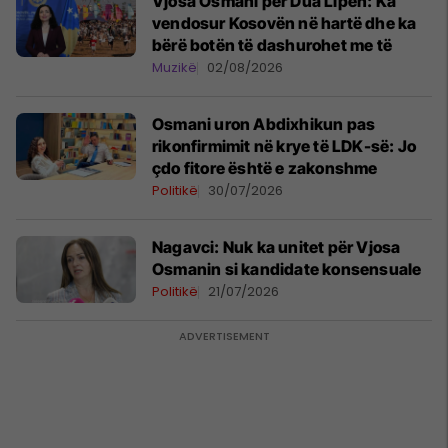
Vjosa Osmani për Dua Lipën: Ka
vendosur Kosovën në hartë dhe ka
bërë botën të dashurohet me të
Muzikë
02/08/2026
Osmani uron Abdixhikun pas
rikonfirmimit në krye të LDK-së: Jo
çdo fitore është e zakonshme
Politikë
30/07/2026
Nagavci: Nuk ka unitet për Vjosa
Osmanin si kandidate konsensuale
Politikë
21/07/2026