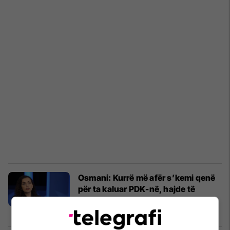
Osmani: Kurrë më afër s’kemi qenë
për ta kaluar PDK-në, hajde të
punojmë bashkë ta arrijmë këtë
Politikë
01/07/2026