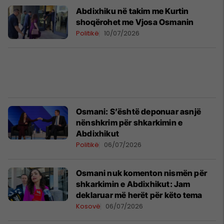
Abdixhiku në takim me Kurtin
shoqërohet me Vjosa Osmanin
Politikë
10/07/2026
​Osmani: S’është deponuar asnjë
nënshkrim për shkarkimin e
Abdixhikut
Politikë
06/07/2026
Osmani nuk komenton nismën për
shkarkimin e Abdixhikut: Jam
deklaruar më herët për këto tema
Kosovë
06/07/2026