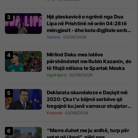
Një pleskavicë e ngrënë nga Dua
Lipa në Prishtinë në orën 04:28 të
mëngjesit - dhe bota digjitale serbe
shpall gjendjen e luftës
Serbia
03/08/2026
Mirlind Daku mes lotëve
përshëndetet me Rubin Kazanin, do
të fitojë miliona te Spartak Moska
Ligat tjera
02/08/2026
​Deklarata skandaloze e Daçiqit më
2020: Çka t'u bëjmë serbëve që
tregojnë ku janë varrosur shqiptarët
në Serbi
Kosovë
03/08/2026
“Marre duhet me ju ardhë, turp për
votat që i keni”, njëri nga