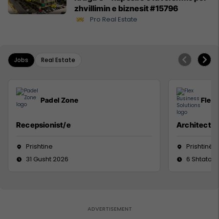
zhvillimin e biznesit #15796
Pro Real Estate
Jobs
Real Estate
Padel Zone
Flex 
Recepsionist/e
Architect
Prishtine
Prishtinë
31 Gusht 2026
6 Shtator 