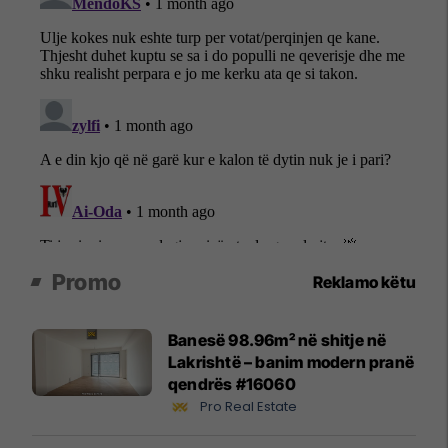
Promo
Reklamo këtu
Banesë 98.96m² në shitje në
Lakrishtë – banim modern pranë
qendrës #16060
Pro Real Estate