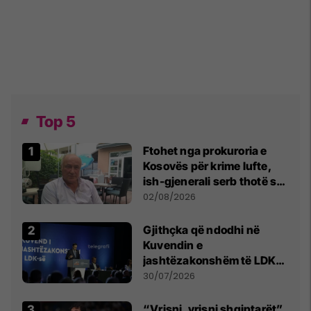
Top 5
Ftohet nga prokuroria e
Kosovës për krime lufte,
ish-gjenerali serb thotë se
dikush e tradhtoi në
02/08/2026
Beograd
Gjithçka që ndodhi në
Kuvendin e
jashtëzakonshëm të LDK-
së
30/07/2026
“Vrisni, vrisni shqiptarët”,