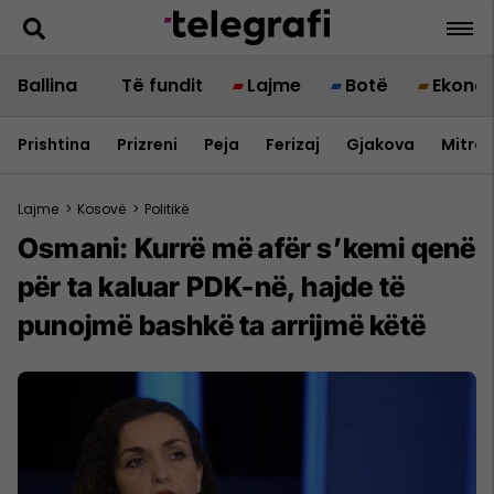
Ballina
Të fundit
Lajme
Botë
Ekono
Prishtina
Prizreni
Peja
Ferizaj
Gjakova
Mitrov
Lajme
>
Kosovë
>
Politikë
Osmani: Kurrë më afër s’kemi qenë
për ta kaluar PDK-në, hajde të
punojmë bashkë ta arrijmë këtë