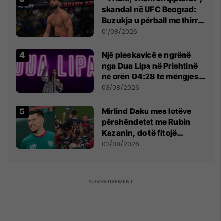
skandal në UFC Beograd:
Buzukja u përball me thirrje
anti-shqiptare nga
01/08/2026
tribunat
Një pleskavicë e ngrënë
nga Dua Lipa në Prishtinë
në orën 04:28 të mëngjesit
- dhe bota digjitale serbe
03/08/2026
shpall gjendjen e luftës
Mirlind Daku mes lotëve
përshëndetet me Rubin
Kazanin, do të fitojë
miliona te Spartak Moska
02/08/2026