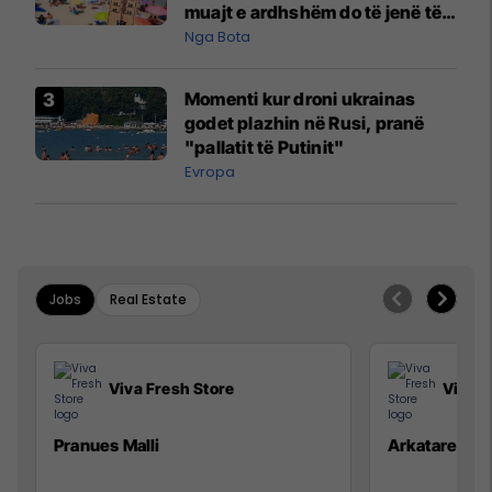
muajt e ardhshëm do të jenë të
pazakontë
Nga Bota
Momenti kur droni ukrainas
godet plazhin në Rusi, pranë
"pallatit të Putinit"
Evropa
Jobs
Real Estate
Viva Fresh Store
Viva F
Pranues Malli
Arkatare