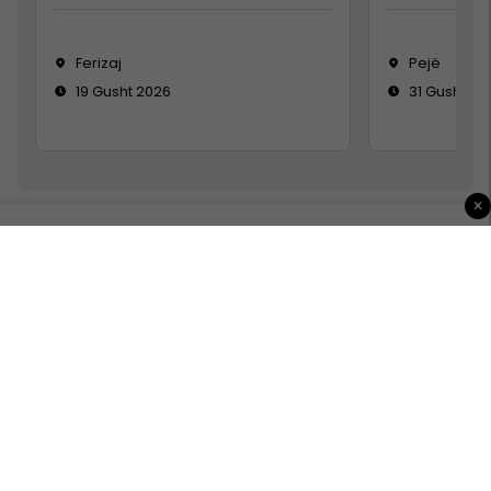
Ferizaj
Pejë
19 Gusht 2026
31 Gusht 20
×