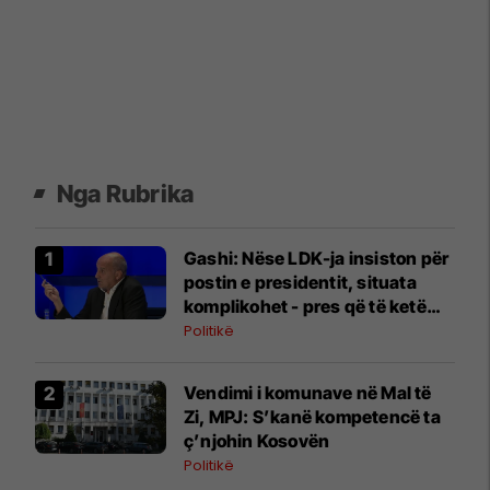
Nga Rubrika
Gashi: Nëse LDK-ja insiston për
postin e presidentit, situata
komplikohet - pres që të ketë
lëshim
Politikë
Vendimi i komunave në Mal të
Zi, MPJ: S’kanë kompetencë ta
ç’njohin Kosovën
Politikë