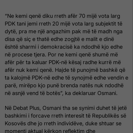
“Ne kemi qenë diku rreth afër 70 mijë vota larg
PDK tani jemi rreth 20 mijë vota larg subjektit të
dytë, pra me një angazhim pak më të madh nga
disa që siç e thatë edhe zogjtë e malit e dinë
është sharmi i demokracisë ka ndodhë kjo edhe
në procese tjera. Por ne kemi qenë shumë më
afër për ta kaluar PDK-në kësaj radhe kurrë më
afër nuk kemi qenë. Hajde të punojmë bashkë që
ta kalojmë PDK-në edhe të synojmë edhe vendin e
parë, mirëpo kjo punë brenda natës nuk ndodhë
në asnjë vend të botës”, ka deklaruar Osmani.
Në Debat Plus, Osmani tha se synimi duhet të jetë
bashkimi i forcave rreth interesit të Republikës së
Kosovës dhe jo rreth individëve, duke shtuar se
momenti aktual kërkon reflektim dhe