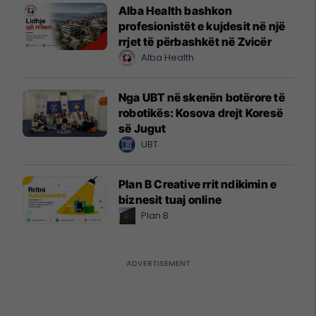
Alba Health bashkon
profesionistët e kujdesit në një
rrjet të përbashkët në Zvicër
Alba Health
Nga UBT në skenën botërore të
robotikës: Kosova drejt Koresë
së Jugut
UBT
Plan B Creative rrit ndikimin e
biznesit tuaj online
Plan B