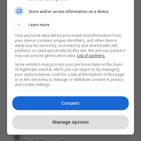
Vjosa Osmani
Pdk
Ldk
Store and/or access information on a device
Learn more
Your personal data will be processed and information from
your device (cookies, unique identifiers, and other device
data) may be stored by, accessed by and shared with 369
partners, or used specifically by this site. We and our partners
may use precise geolocation data.
List of partners.
Some vendors may process your personal data on the basis
of legitimate interest, which you can object to by managing
your options below. Look for a link at the bottom of this page
or in the site menu to manage or withdraw consent in privacy
and cookie settings.
Consent
Manage options