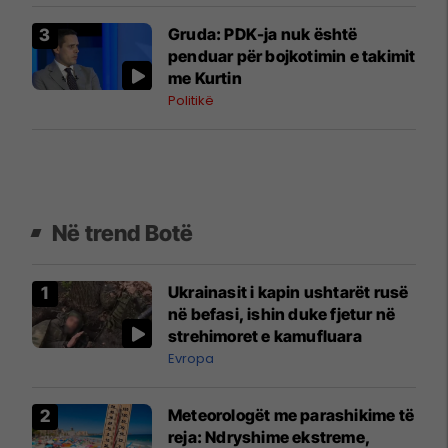
Gruda: PDK-ja nuk është
penduar për bojkotimin e takimit
me Kurtin
Politikë
Në trend Botë
Ukrainasit i kapin ushtarët rusë
në befasi, ishin duke fjetur në
strehimoret e kamufluara
Evropa
Meteorologët me parashikime të
reja: Ndryshime ekstreme,