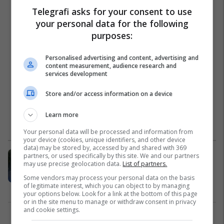
Telegrafi asks for your consent to use
your personal data for the following
purposes:
Personalised advertising and content, advertising and
content measurement, audience research and
services development
Store and/or access information on a device
Learn more
Your personal data will be processed and information from
your device (cookies, unique identifiers, and other device
data) may be stored by, accessed by and shared with 369
Jetoni dhe veproni më të sigurt në
partners, or used specifically by this site. We and our partners
may use precise geolocation data.
List of partners.
Zvicër me NOVATRA
Vermögensberatung AG
Some vendors may process your personal data on the basis
of legitimate interest, which you can object to by managing
Marketing
21/05/2026
your options below. Look for a link at the bottom of this page
or in the site menu to manage or withdraw consent in privacy
and cookie settings.