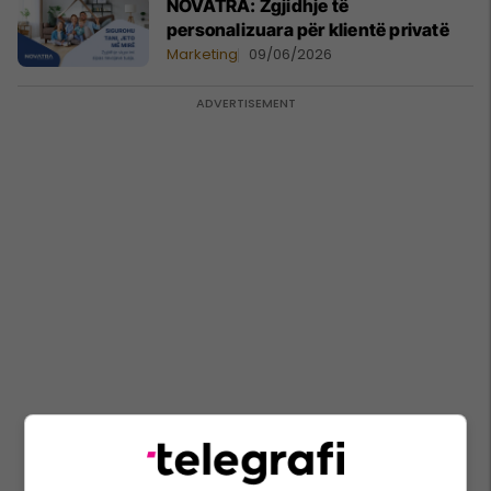
NOVATRA: Zgjidhje të
personalizuara për klientë privatë
Marketing
09/06/2026