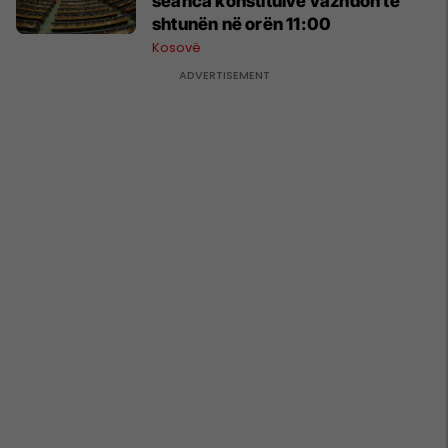
seanca konstituive vazhdon të
shtunën në orën 11:00
Kosovë