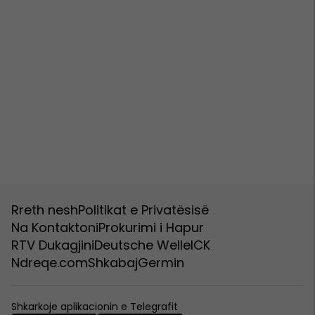
Rreth nesh
Politikat e Privatësisë
Na Kontaktoni
Prokurimi i Hapur
RTV Dukagjini
Deutsche Welle
ICK
Ndreqe.com
Shkabaj
Germin
Shkarkoje aplikacionin e Telegrafit