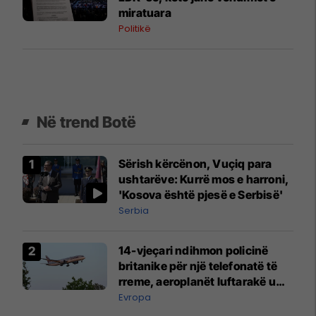
miratuara
Politikë
Në trend Botë
Sërish kërcënon, Vuçiq para
ushtarëve: Kurrë mos e harroni,
'Kosova është pjesë e Serbisë'
Serbia
14-vjeçari ndihmon policinë
britanike për një telefonatë të
rreme, aeroplanët luftarakë u
ngritën në ajër për të
Evropa
interceptuar fluturaken e Qatar