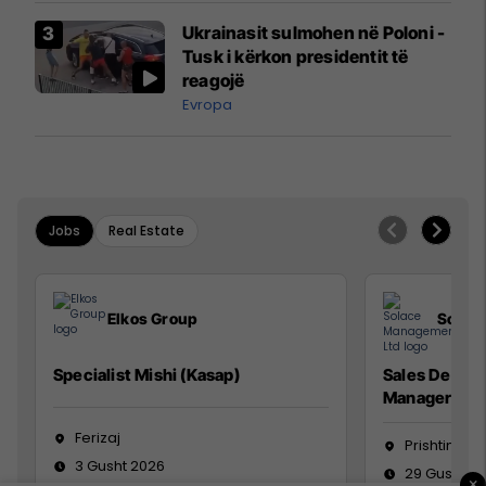
Airways që po shkonte drejt
Ukrainasit sulmohen në Poloni -
Mançesterit
Tusk i kërkon presidentit të
reagojë
Evropa
Jobs
Real Estate
Elkos Group
Solac
Specialist Mishi (Kasap)
Sales Devel
Manager
Ferizaj
Prishtinë
3 Gusht 2026
29 Gusht 2
×