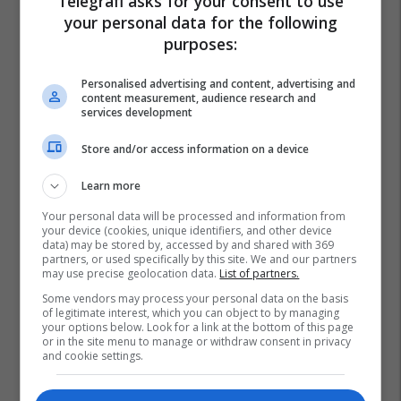
Telegrafi asks for your consent to use
your personal data for the following
purposes:
Personalised advertising and content, advertising and
content measurement, audience research and
services development
Store and/or access information on a device
Learn more
Your personal data will be processed and information from
your device (cookies, unique identifiers, and other device
data) may be stored by, accessed by and shared with 369
partners, or used specifically by this site. We and our partners
may use precise geolocation data.
List of partners.
Some vendors may process your personal data on the basis
of legitimate interest, which you can object to by managing
your options below. Look for a link at the bottom of this page
or in the site menu to manage or withdraw consent in privacy
and cookie settings.