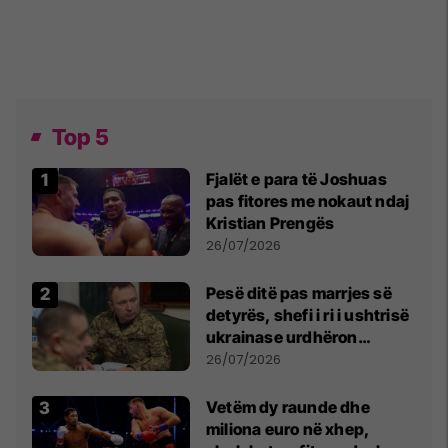
Top 5
Fjalët e para të Joshuas
pas fitores me nokaut ndaj
Kristian Prengës
26/07/2026
Pesë ditë pas marrjes së
detyrës, shefi i ri i ushtrisë
ukrainase urdhëron
kontroll të madh
26/07/2026
Vetëm dy raunde dhe
miliona euro në xhep,