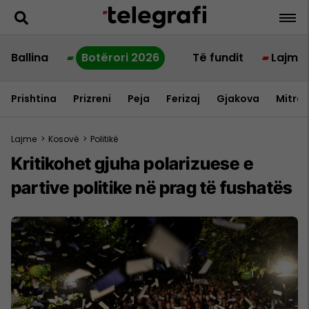
Ballina
Botërori 2026
Të fundit
Lajme
Prishtina
Prizreni
Peja
Ferizaj
Gjakova
Mitrov
Lajme
>
Kosovë
>
Politikë
Kritikohet gjuha polarizuese e
partive politike në prag të fushatës