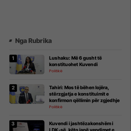
Nga Rubrika
​Lushaku: Më 6 gusht të
konstituohet Kuvendi
Politikë
​Tahiri: Mos të bëhen lojëra,
stërzgjatja e konstituimit e
konfirmon qëllimin për zgjedhje
Politikë
Kuvendi i jashtëzakonshëm i
LDK-së, këto janë vendimet e