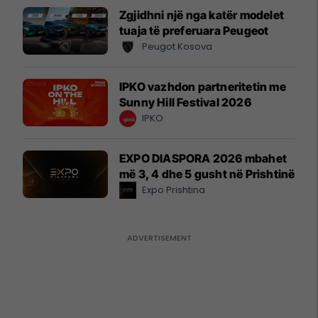
Zgjidhni një nga katër modelet
tuaja të preferuara Peugeot
Peugot Kosova
IPKO vazhdon partneritetin me
Sunny Hill Festival 2026
IPKO
EXPO DIASPORA 2026 mbahet
më 3, 4 dhe 5 gusht në Prishtinë
Expo Prishtina