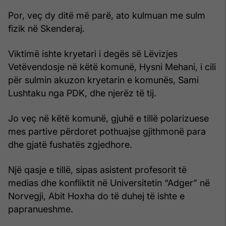
Por, veç dy ditë më parë, ato kulmuan me sulm
fizik në Skenderaj.
Viktimë ishte kryetari i degës së Lëvizjes
Vetëvendosje në këtë komunë, Hysni Mehani, i cili
për sulmin akuzon kryetarin e komunës, Sami
Lushtaku nga PDK, dhe njerëz të tij.
Jo veç në këtë komunë, gjuhë e tillë polarizuese
mes partive përdoret pothuajse gjithmonë para
dhe gjatë fushatës zgjedhore.
Një qasje e tillë, sipas asistent profesorit të
medias dhe konfliktit në Universitetin “Adger” në
Norvegji, Abit Hoxha do të duhej të ishte e
papranueshme.