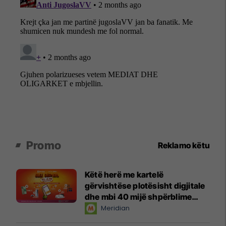
Promo
Reklamo këtu
Këtë herë me kartelë
gërvishtëse plotësisht digjitale
dhe mbi 40 mijë shpërblime
instant!
Meridian