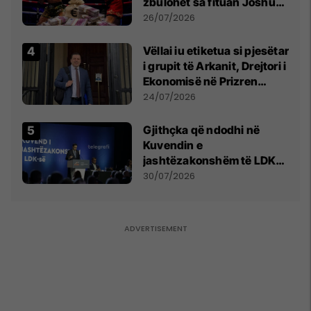
zbulohet sa fituan Joshua
e Prenga
26/07/2026
Vëllai iu etiketua si pjesëtar
i grupit të Arkanit, Drejtori i
Ekonomisë në Prizren
mohon pretendimet
24/07/2026
Gjithçka që ndodhi në
Kuvendin e
jashtëzakonshëm të LDK-
së
30/07/2026