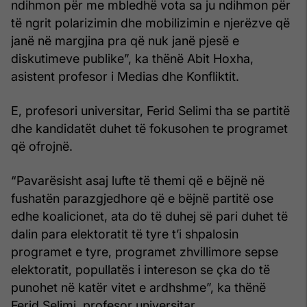
ndihmon për me mbledhë vota sa ju ndihmon për
të ngrit polarizimin dhe mobilizimin e njerëzve që
janë në margjina pra që nuk janë pjesë e
diskutimeve publike”, ka thënë Abit Hoxha,
asistent profesor i Medias dhe Konfliktit.
E, profesori universitar, Ferid Selimi tha se partitë
dhe kandidatët duhet të fokusohen te programet
që ofrojnë.
“Pavarësisht asaj lufte të themi që e bëjnë në
fushatën parazgjedhore që e bëjnë partitë ose
edhe koalicionet, ata do të duhej së pari duhet të
dalin para elektoratit të tyre t’i shpalosin
programet e tyre, programet zhvillimore sepse
elektoratit, popullatës i intereson se çka do të
punohet në katër vitet e ardhshme”, ka thënë
Ferid Selimi, profesor universitar.