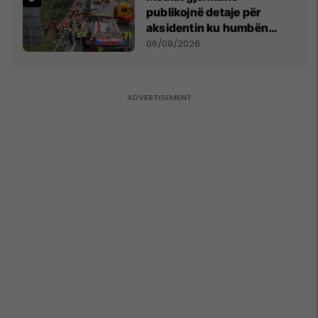
publikojnë detaje për
aksidentin ku humbën
jetën tre mërgimtarë nga
06/08/2026
Komogllava e Ferizajt