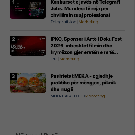
Konkurset e javës në Telegrafi
Jobs: Mundësi të reja për
zhvillimin tuaj profesional
Telegrafi Jobs
Marketing
IPKO, Sponsor i Artë i DokuFest
2026, mbështet filmin dhe
frymëzon gjeneratën e re të
krijuesve
IPKO
Marketing
Pashtetat MEKA - zgjedhje
praktike për mëngjes, piknik
dhe rrugë
MEKA HALAL FOOD
Marketing