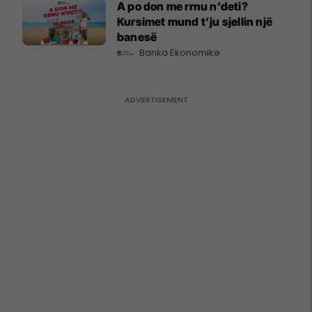
A po don me rrnu n’deti?
Kursimet mund t’ju sjellin një
banesë
Banka Ekonomike