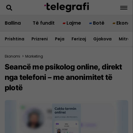
Ballina
Të fundit
Lajme
Botë
Ekono
Prishtina
Prizreni
Peja
Ferizaj
Gjakova
Mitrov
Ekonomi
>
Marketing
Seancë me psikolog online, direkt
nga telefoni – me anonimitet të
plotë