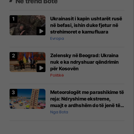
Në trend Botë
Ukrainasit i kapin ushtarët rusë
në befasi, ishin duke fjetur në
strehimoret e kamufluara
Evropa
Zelensky në Beograd: Ukraina
nuk e ka ndryshuar qëndrimin
për Kosovën
Politikë
Meteorologët me parashikime të
reja: Ndryshime ekstreme,
muajt e ardhshëm do të jenë të
pazakontë
Nga Bota