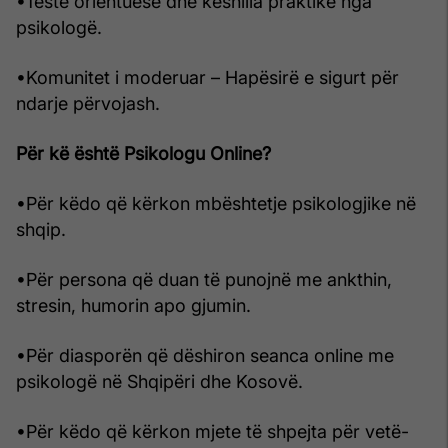
•Teste orientuese dhe këshilla praktike nga
psikologë.
•Komunitet i moderuar – Hapësirë e sigurt për
ndarje përvojash.
Për kë është Psikologu Online?
•Për këdo që kërkon mbështetje psikologjike në
shqip.
•Për persona që duan të punojnë me ankthin,
stresin, humorin apo gjumin.
•Për diasporën që dëshiron seanca online me
psikologë në Shqipëri dhe Kosovë.
•Për këdo që kërkon mjete të shpejta për vetë-