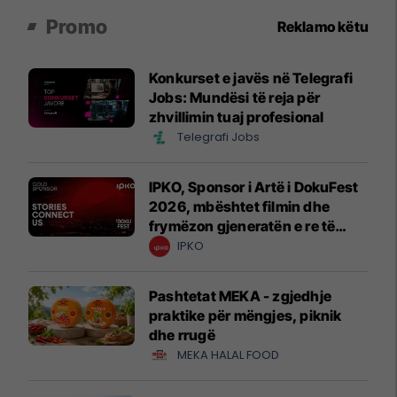
Promo
Reklamo këtu
Konkurset e javës në Telegrafi
Jobs: Mundësi të reja për
zhvillimin tuaj profesional
Telegrafi Jobs
IPKO, Sponsor i Artë i DokuFest
2026, mbështet filmin dhe
frymëzon gjeneratën e re të
krijuesve
IPKO
Pashtetat MEKA - zgjedhje
praktike për mëngjes, piknik
dhe rrugë
MEKA HALAL FOOD