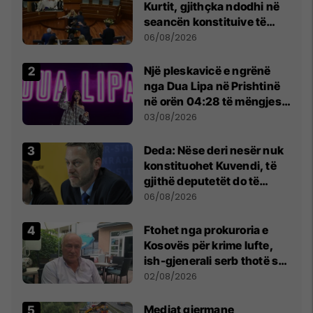
Kurtit, gjithçka ndodhi në
seancën konstituive të
Kuvendit
06/08/2026
Një pleskavicë e ngrënë
nga Dua Lipa në Prishtinë
në orën 04:28 të mëngjesit
- dhe bota digjitale serbe
03/08/2026
shpall gjendjen e luftës
Deda: Nëse deri nesër nuk
konstituohet Kuvendi, të
gjithë deputetët do të
bëjnë shkelje të rëndë
06/08/2026
kushtetuese
Ftohet nga prokuroria e
Kosovës për krime lufte,
ish-gjenerali serb thotë se
dikush e tradhtoi në
02/08/2026
Beograd
Mediat gjermane