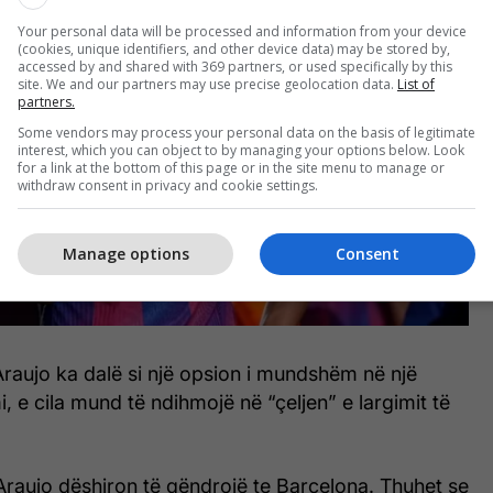
Your personal data will be processed and information from your device
(cookies, unique identifiers, and other device data) may be stored by,
accessed by and shared with 369 partners, or used specifically by this
site. We and our partners may use precise geolocation data.
List of
partners.
Some vendors may process your personal data on the basis of legitimate
interest, which you can object to by managing your options below. Look
for a link at the bottom of this page or in the site menu to manage or
withdraw consent in privacy and cookie settings.
Manage options
Consent
raujo ka dalë si një opsion i mundshëm në një
e cila mund të ndihmojë në “çeljen” e largimit të
Araujo dëshiron të qëndrojë te Barcelona. Thuhet se