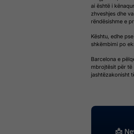
ai është i kënaqu
zhveshjes dhe vaz
rëndësishme e pr
Kështu, edhe pse I
shkëmbimi po eksp
Barcelona e pëlqe
mbrojtësit për t
jashtëzakonisht të