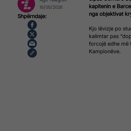
Nga
Telegrafi
kapitenin e Barce
19/05/2026
nga objektivat kr
Kjo lëvizje po stu
kalimtar pas “dop
forcojë edhe më t
Kampionëve.