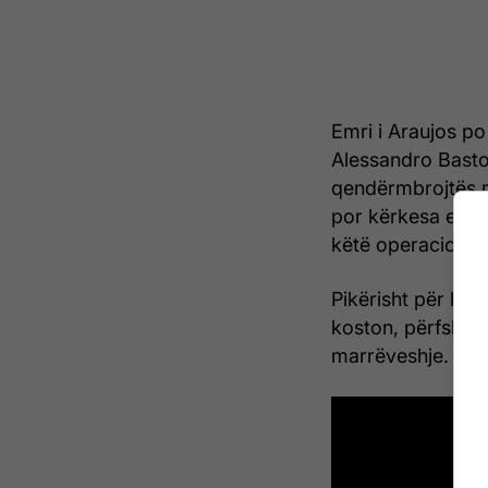
Emri i Araujos po
Alessandro Basto
qendërmbrojtës m
por kërkesa e Int
këtë operacion.
Pikërisht për kët
koston, përfshirë
marrëveshje.