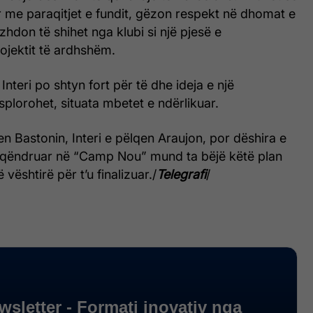
r me paraqitjet e fundit, gëzon respekt në dhomat e
hdon të shihet nga klubi si një pjesë e
ojektit të ardhshëm.
nteri po shtyn fort për të dhe ideja e një
lorohet, situata mbetet e ndërlikuar.
n Bastonin, Interi e pëlqen Araujon, por dëshira e
ë qëndruar në “Camp Nou” mund ta bëjë këtë plan
 vështirë për t’u finalizuar./
Telegrafi
/