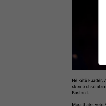
Në këtë kuadër, A
skemë shkëmbimi, 
Bastonit.
Megjithatë, vetë 