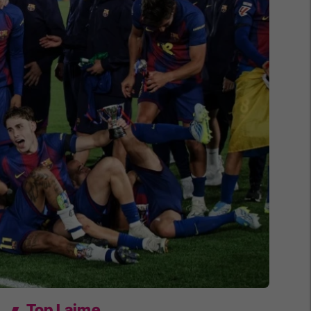
Top Lajme