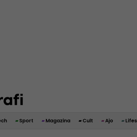
ech
Sport
Magazina
Cult
Ajo
Life