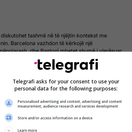
 diskutohet tashmë në të njëjtin kontekst me
nin. Barcelona vazhdon të kërkojë një
ëngjarash, dhe Bastoni mbetet shumë i vlerësuar,
erit prej mbi 60 milionë eurosh e ka bërë të vështirë
Telegrafi asks for your consent to use your
ë arsye, Barcelona po shqyrton mënyra për ta ulur
personal data for the following purposes:
 edhe mundësinë e përfshirjes së një lojtari në
Personalised advertising and content, advertising and content
measurement, audience research and services development
Store and/or access information on a device
Learn more