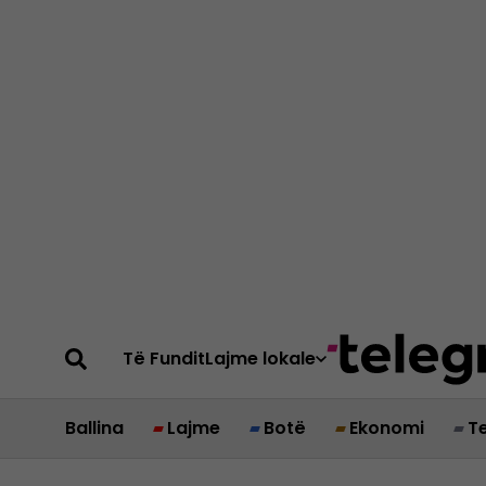
Të Fundit
Lajme lokale
Ballina
Lajme
Botë
Ekonomi
T