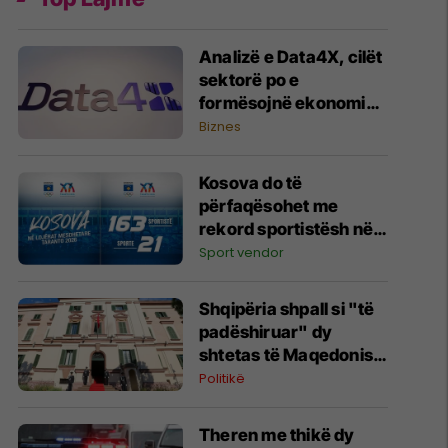
Analizë e Data4X, cilët
sektorë po e
formësojnë ekonominë
e Kosovës?
Biznes
Kosova do të
përfaqësohet me
rekord sportistësh në
Lojërat Mesdhetare
Sport vendor
Taranto 2026
Shqipëria shpall si "të
padëshiruar" dy
shtetas të Maqedonisë
së Veriut
Politikë
Theren me thikë dy