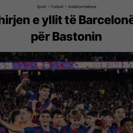
Sport
>
Futboll
>
Ndërkombëtare
hirjen e yllit të Barcel
për Bastonin