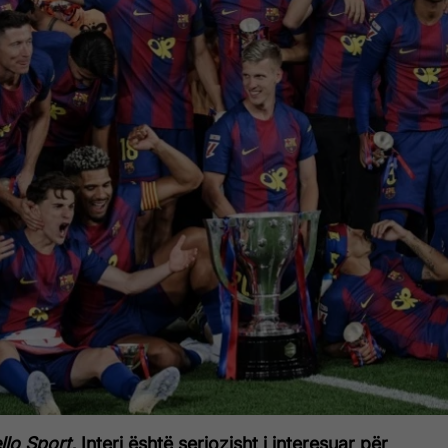
llo Sport,
Interi është seriozisht i interesuar për