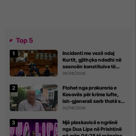
Top 5
Incidenti me vezë ndaj
Kurtit, gjithçka ndodhi në
seancën konstituive të
Kuvendit
06/08/2026
Ftohet nga prokuroria e
Kosovës për krime lufte,
ish-gjenerali serb thotë se
dikush e tradhtoi në
02/08/2026
Beograd
Një pleskavicë e ngrënë
nga Dua Lipa në Prishtinë
në orën 04:28 të mëngjesit