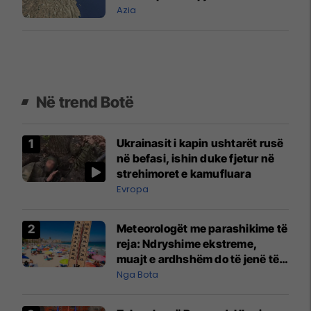
Azia
Në trend Botë
Ukrainasit i kapin ushtarët rusë
në befasi, ishin duke fjetur në
strehimoret e kamufluara
Evropa
Meteorologët me parashikime të
reja: Ndryshime ekstreme,
muajt e ardhshëm do të jenë të
pazakontë
Nga Bota