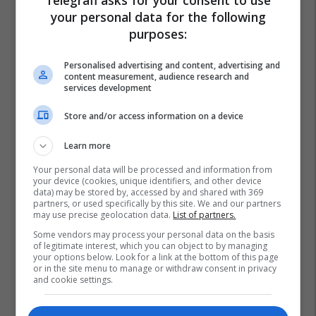
your personal data for the following
purposes:
Personalised advertising and content, advertising and
content measurement, audience research and
services development
Store and/or access information on a device
Learn more
Your personal data will be processed and information from
your device (cookies, unique identifiers, and other device
data) may be stored by, accessed by and shared with 369
partners, or used specifically by this site. We and our partners
may use precise geolocation data.
List of partners.
Some vendors may process your personal data on the basis
of legitimate interest, which you can object to by managing
your options below. Look for a link at the bottom of this page
or in the site menu to manage or withdraw consent in privacy
and cookie settings.
Donald Trump
Irani
Lufta Në Iran
Shba
Video