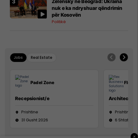
Zelensky në Beograd: Ukraina
nuk e ka ndryshuar qëndrimin
për Kosovën
Politikë
Jobs
Real Estate
Padel Zone
Flex B
Recepsionist/e
Architect
Prishtine
Prishtinë
31 Gusht 2026
6 Shtator 2
×