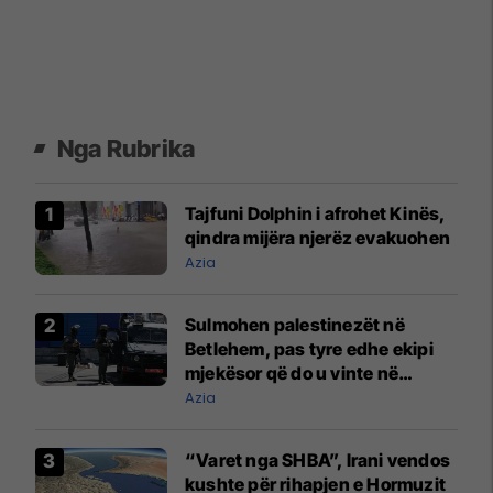
Nga Rubrika
Tajfuni Dolphin i afrohet Kinës,
qindra mijëra njerëz evakuohen
Azia
Sulmohen palestinezët në
Betlehem, pas tyre edhe ekipi
mjekësor që do u vinte në
ndihmë
Azia
“Varet nga SHBA”, Irani vendos
kushte për rihapjen e Hormuzit