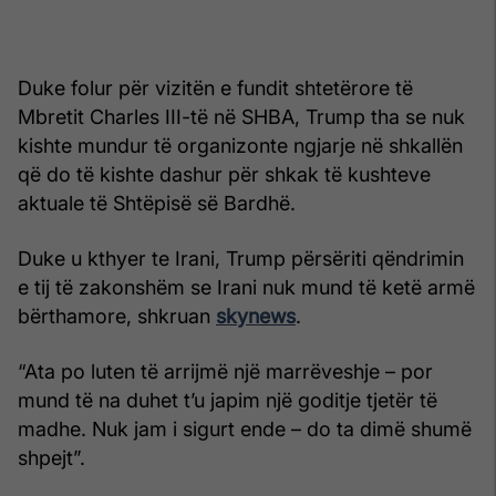
Duke folur për vizitën e fundit shtetërore të
Mbretit Charles III-të në SHBA, Trump tha se nuk
kishte mundur të organizonte ngjarje në shkallën
që do të kishte dashur për shkak të kushteve
aktuale të Shtëpisë së Bardhë.
Duke u kthyer te Irani, Trump përsëriti qëndrimin
e tij të zakonshëm se Irani nuk mund të ketë armë
bërthamore, shkruan
skynews
.
“Ata po luten të arrijmë një marrëveshje – por
mund të na duhet t’u japim një goditje tjetër të
madhe. Nuk jam i sigurt ende – do ta dimë shumë
shpejt”.