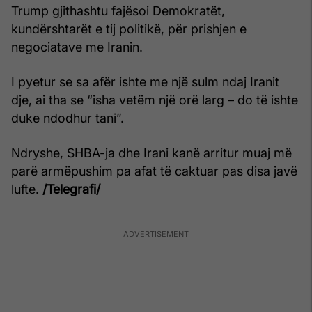
Trump gjithashtu fajësoi Demokratët,
kundërshtarët e tij politikë, për prishjen e
negociatave me Iranin.
I pyetur se sa afër ishte me një sulm ndaj Iranit
dje, ai tha se “isha vetëm një orë larg – do të ishte
duke ndodhur tani”.
Ndryshe, SHBA-ja dhe Irani kanë arritur muaj më
parë armëpushim pa afat të caktuar pas disa javë
lufte.
/Telegrafi/