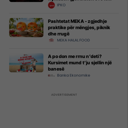
krijuesve
IPKO
Pashtetat MEKA - zgjedhje
praktike për mëngjes, piknik
dhe rrugë
MEKA HALAL FOOD
A po don me rrnu n’deti?
Kursimet mund t’ju sjellin një
banesë
Banka Ekonomike