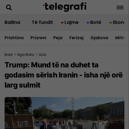
Ballina
Të fundit
Lajme
Botë
Ekono
Prishtina
Prizreni
Peja
Ferizaj
Gjakova
Mitrov
Botë
>
Nga Bota
>
Azia
Trump: Mund të na duhet ta
godasim sërish Iranin - isha një orë
larg sulmit