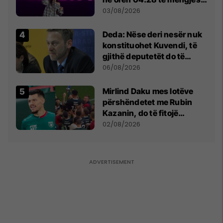
- dhe bota digjitale serbe
03/08/2026
shpall gjendjen e luftës
Deda: Nëse deri nesër nuk
konstituohet Kuvendi, të
gjithë deputetët do të
bëjnë shkelje të rëndë
06/08/2026
kushtetuese
Mirlind Daku mes lotëve
përshëndetet me Rubin
Kazanin, do të fitojë
miliona te Spartak Moska
02/08/2026