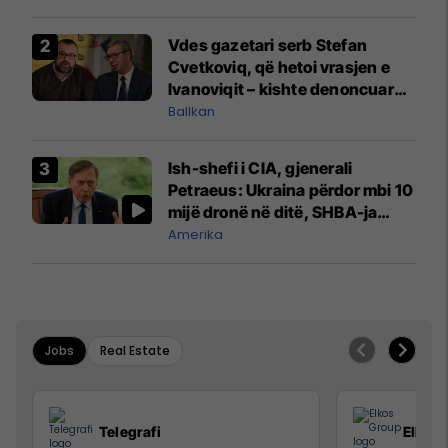
Vdes gazetari serb Stefan
Cvetkoviq, që hetoi vrasjen e
Ivanoviqit – kishte denoncuar
kërcënime ndaj vëllezërve
Ballkan
Vuçiq
Ish-shefi i CIA, gjenerali
Petraeus: Ukraina përdor mbi 10
mijë dronë në ditë, SHBA-ja
mbetet shumë prapa në
Amerika
prodhim
Jobs
Real Estate
Telegrafi
Elkos