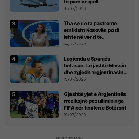
të parë në qiell
16/07/2026
Tha se do ta pastronte
etnikisht Kosovën po të
ishte në vend të
Millosheviqit, Lëvizja e
14/07/2026
Qytetarëve të Lirë në Serbi
kërkon shkarkimin e
Legjenda e Spanjës
menjëhershëm të
befason: Lë jashtë Messin
Snezhana Paunoviq
dhe zgjedh argjentinasin
më të mirë në botë
15/07/2026
Gjashtë yjet e Argjentinës
rrezikojnë pezullimin nga
FIFA për finalen e Botërorit
16/07/2026