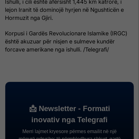
Ishulli, i cili është afërsisht 1,445 km katrorë, i
lejon Iranit të dominojë hyrjen në Ngushticën e
Hormuzit nga Gjiri.
Korpusi i Gardës Revolucionare Islamike (IRGC)
është akuzuar për nisjen e sulmeve kundër
forcave amerikane nga ishulli. /Telegrafi/