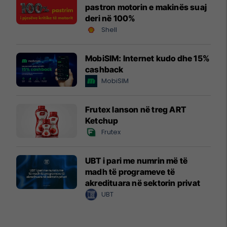
pastron motorin e makinës suaj
deri në 100%
Shell
MobiSIM: Internet kudo dhe 15%
cashback
MobiSIM
Frutex lanson në treg ART
Ketchup
Frutex
UBT i pari me numrin më të
madh të programeve të
akredituara në sektorin privat
UBT