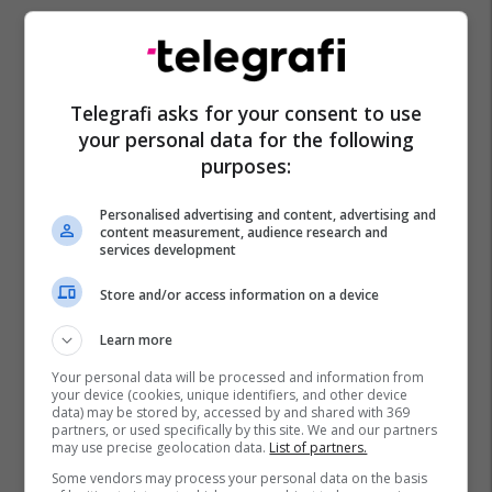
Telegrafi asks for your consent to use
Irani
Shba
Donald Trump
Ngushtica E Hormuzit
your personal data for the following
purposes:
Lufta Në Iran
Personalised advertising and content, advertising and
content measurement, audience research and
services development
Store and/or access information on a device
Learn more
Your personal data will be processed and information from
your device (cookies, unique identifiers, and other device
data) may be stored by, accessed by and shared with 369
partners, or used specifically by this site. We and our partners
may use precise geolocation data.
List of partners.
Some vendors may process your personal data on the basis