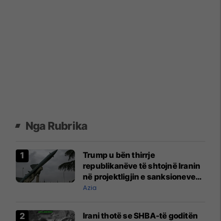
Nga Rubrika
Trump u bën thirrje
republikanëve të shtojnë Iranin
në projektligjin e sanksioneve
ruse
Azia
Irani thotë se SHBA-të goditën