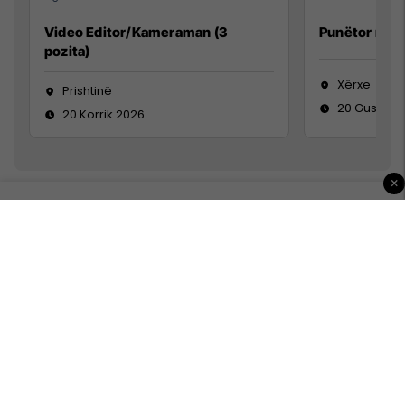
Video Editor/Kameraman (3
Punëtor në 
pozita)
Xërxe
Prishtinë
20 Gusht 2
20 Korrik 2026
×