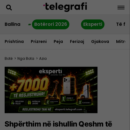
Ballina
Botërori 2026
Eksperti
Të fu
Prishtina
Prizreni
Peja
Ferizaj
Gjakova
Mitrov
Botë
>
Nga Bota
>
Azia
Shpërthim në ishullin Qeshm të