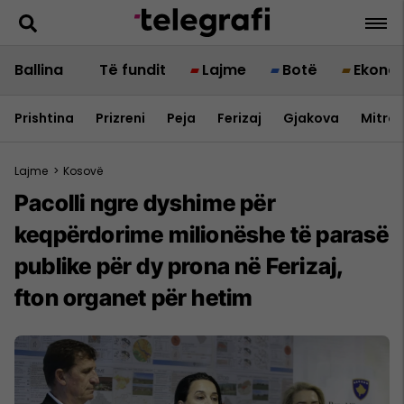
Ballina
Të fundit
Lajme
Botë
Ekono
Prishtina
Prizreni
Peja
Ferizaj
Gjakova
Mitrov
Lajme
>
Kosovë
​Pacolli ngre dyshime për
keqpërdorime milionëshe të parasë
publike për dy prona në Ferizaj,
fton organet për hetim