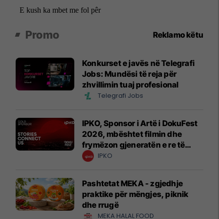
Promo
Reklamo këtu
Konkurset e javës në Telegrafi
Jobs: Mundësi të reja për
zhvillimin tuaj profesional
Telegrafi Jobs
IPKO, Sponsor i Artë i DokuFest
2026, mbështet filmin dhe
frymëzon gjeneratën e re të
krijuesve
IPKO
Pashtetat MEKA - zgjedhje
praktike për mëngjes, piknik
dhe rrugë
MEKA HALAL FOOD