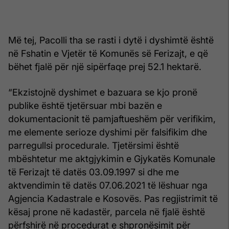
Më tej, Pacolli tha se rasti i dytë i dyshimtë është
në Fshatin e Vjetër të Komunës së Ferizajt, e që
bëhet fjalë për një sipërfaqe prej 52.1 hektarë.
“Ekzistojnë dyshimet e bazuara se kjo pronë
publike është tjetërsuar mbi bazën e
dokumentacionit të pamjaftueshëm për verifikim,
me elemente serioze dyshimi për falsifikim dhe
parregullsi procedurale. Tjetërsimi është
mbështetur me aktgjykimin e Gjykatës Komunale
të Ferizajt të datës 03.09.1997 si dhe me
aktvendimin të datës 07.06.2021 të lëshuar nga
Agjencia Kadastrale e Kosovës. Pas regjistrimit të
kësaj prone në kadastër, parcela në fjalë është
përfshirë në procedurat e shpronësimit për