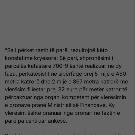
“Sa i përket rastit të parë, rezultojnë këto
konstatime kryesore: Së pari, shpronësimi i
parcelës katastare 700-9 është realizuar në dy
faza, përkatësisht në sipërfaqe prej 5 mijë e 450
metra katrorë dhe 2 mijë e 867 metra katrorë me
vlerësim fillestar prej 32 euro për metër katror të
përcaktuar nga organi kompetent për vlerësimin
e pronave pranë Ministrisë së Financave. Ky
vlerësim është pranuar nga pronari në fazën e
parë pa ushtruar ankesë.