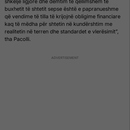
shkelje ligjore dhe dëmtim të qëllimshëm të
buxhetit të shtetit sepse është e papranueshme
që vendime të tilla të krijojnë obligime financiare
kaq të mëdha për shtetin në kundërshtim me
realitetin në terren dhe standardet e vlerësimit”,
tha Pacolli.