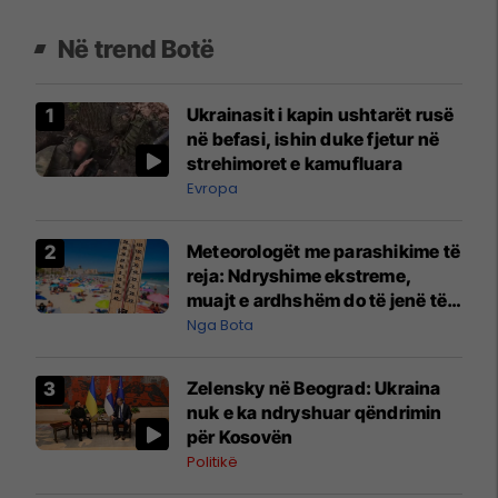
Në trend Botë
Ukrainasit i kapin ushtarët rusë
në befasi, ishin duke fjetur në
strehimoret e kamufluara
Evropa
Meteorologët me parashikime të
reja: Ndryshime ekstreme,
muajt e ardhshëm do të jenë të
pazakontë
Nga Bota
Zelensky në Beograd: Ukraina
nuk e ka ndryshuar qëndrimin
për Kosovën
Politikë