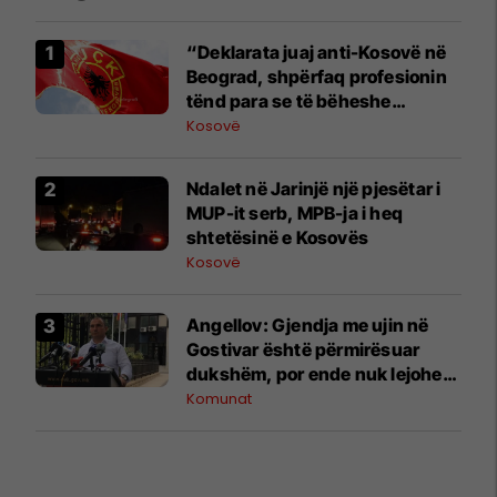
“Deklarata juaj anti-Kosovë në
Beograd, shpërfaq profesionin
tënd para se të bëheshe
president”, OVL e UÇK-së i
Kosovë
reagon Zelenskyt
Ndalet në Jarinjë një pjesëtar i
MUP-it serb, MPB-ja i heq
shtetësinë e Kosovës
Kosovë
Angellov: Gjendja me ujin në
Gostivar është përmirësuar
dukshëm, por ende nuk lejohet
për pije
Komunat