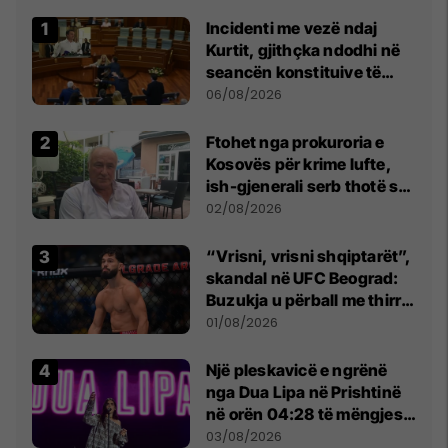
Incidenti me vezë ndaj
Kurtit, gjithçka ndodhi në
seancën konstituive të
Kuvendit
06/08/2026
Ftohet nga prokuroria e
Kosovës për krime lufte,
ish-gjenerali serb thotë se
dikush e tradhtoi në
02/08/2026
Beograd
“Vrisni, vrisni shqiptarët”,
skandal në UFC Beograd:
Buzukja u përball me thirrje
anti-shqiptare nga
01/08/2026
tribunat
Një pleskavicë e ngrënë
nga Dua Lipa në Prishtinë
në orën 04:28 të mëngjesit
- dhe bota digjitale serbe
03/08/2026