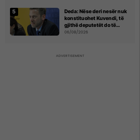
shpall gjendjen e luftës
Deda: Nëse deri nesër nuk
konstituohet Kuvendi, të
gjithë deputetët do të
bëjnë shkelje të rëndë
06/08/2026
kushtetuese