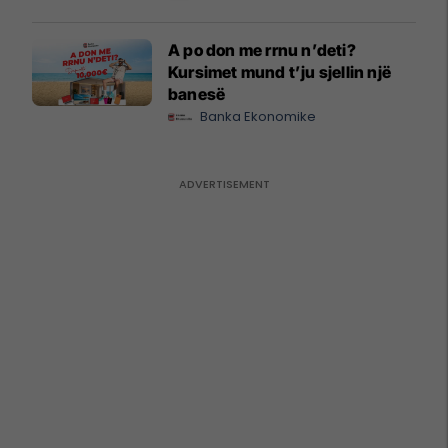
A po don me rrnu n’deti?
Kursimet mund t’ju sjellin një
banesë
Banka Ekonomike