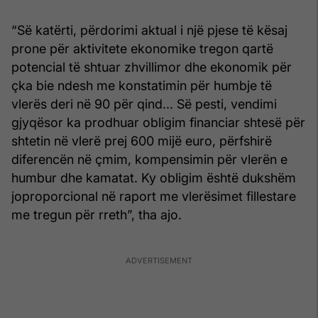
“Së katërti, përdorimi aktual i një pjese të kësaj
prone për aktivitete ekonomike tregon qartë
potencial të shtuar zhvillimor dhe ekonomik për
çka bie ndesh me konstatimin për humbje të
vlerës deri në 90 për qind... Së pesti, vendimi
gjyqësor ka prodhuar obligim financiar shtesë për
shtetin në vlerë prej 600 mijë euro, përfshirë
diferencën në çmim, kompensimin për vlerën e
humbur dhe kamatat. Ky obligim është dukshëm
joproporcional në raport me vlerësimet fillestare
me tregun për rreth”, tha ajo.