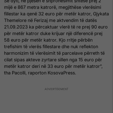
Së dyti, në pjesën e shpronësimit shtesë prej 2
mijë e 867 metra katrorë, megjithëse vlerësimi
fillestar ka qenë 32 euro për metër katror, Gjykata
Themelore në Ferizaj me aktvendim të datës
21.09.2023 ka përcaktuar vlerë të re prej 90 euro
për metër katror duke krijuar një diferencë prej
58 euro për metër katror. Kjo rritje përbën
trefishim të vlerës fillestare dhe nuk reflekton
harmonizim të vlerësimit të parcelave përreth të
cilat sipas akteve zyrtare sillen nga 15 euro për
metër katror deri në 33 euro për metër katror”,
tha Pacolli, raporton KosovaPress.