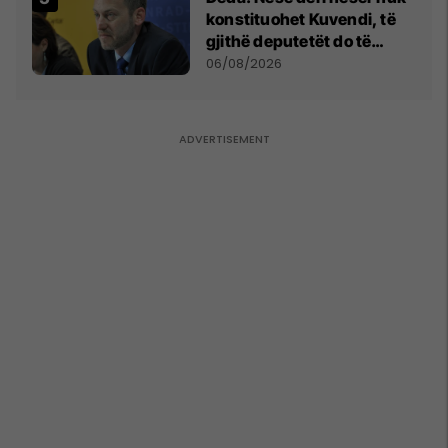
konstituohet Kuvendi, të
gjithë deputetët do të
bëjnë shkelje të rëndë
06/08/2026
kushtetuese