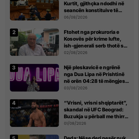
Kurtit, gjithçka ndodhi në
seancën konstituive të
Kuvendit
06/08/2026
Ftohet nga prokuroria e
Kosovës për krime lufte,
ish-gjenerali serb thotë se
dikush e tradhtoi në
02/08/2026
Beograd
Një pleskavicë e ngrënë
nga Dua Lipa në Prishtinë
në orën 04:28 të mëngjesit
- dhe bota digjitale serbe
03/08/2026
shpall gjendjen e luftës
“Vrisni, vrisni shqiptarët”,
skandal në UFC Beograd:
Buzukja u përball me thirrje
anti-shqiptare nga
01/08/2026
tribunat
Deda: Nëse deri nesër nuk