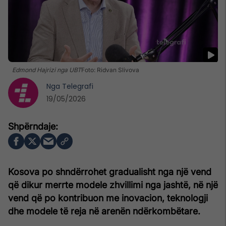
Edmond Hajrizi nga UBT
Foto: Ridvan Slivova
Nga
Telegrafi
19/05/2026
Kosova po shndërrohet gradualisht nga një vend
që dikur merrte modele zhvillimi nga jashtë, në një
vend që po kontribuon me inovacion, teknologji
dhe modele të reja në arenën ndërkombëtare.