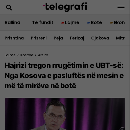
Ballina
Të fundit
Lajme
Botë
Ekono
Prishtina
Prizreni
Peja
Ferizaj
Gjakova
Mitrov
Lajme
>
Kosovë
>
Arsim
Hajrizi tregon rrugëtimin e UBT-së:
Nga Kosova e pasluftës në mesin e
më të mirëve në botë