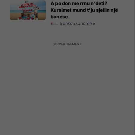
A po don me rrnu n’deti?
Kursimet mund t’ju sjellin një
banesë
Banka Ekonomike