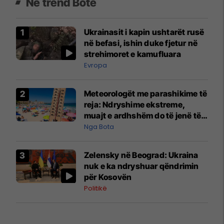
Në trend Botë
Ukrainasit i kapin ushtarët rusë
në befasi, ishin duke fjetur në
strehimoret e kamufluara
Evropa
Meteorologët me parashikime të
reja: Ndryshime ekstreme,
muajt e ardhshëm do të jenë të
pazakontë
Nga Bota
Zelensky në Beograd: Ukraina
nuk e ka ndryshuar qëndrimin
për Kosovën
Politikë