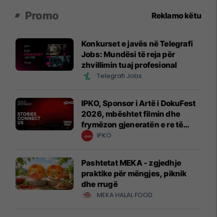
Promo
Reklamo këtu
Konkurset e javës në Telegrafi
Jobs: Mundësi të reja për
zhvillimin tuaj profesional
Telegrafi Jobs
IPKO, Sponsor i Artë i DokuFest
2026, mbështet filmin dhe
frymëzon gjeneratën e re të
krijuesve
IPKO
Pashtetat MEKA - zgjedhje
praktike për mëngjes, piknik
dhe rrugë
MEKA HALAL FOOD