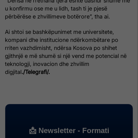
“Derisa në rrethana tjera është dashur shumë me
u konfirmu ose me u lidh, tash ti je pjesë
përbërëse e zhvillimeve botërore”, tha ai.
Ai shtoi se bashkëpunimet me universitete,
kompani dhe institucione ndërkombëtare po
rriten vazhdimisht, ndërsa Kosova po shihet
gjithnjë e më shumë si një vend me potencial në
teknologji, inovacion dhe zhvillim
digjital
./Telegrafi/.