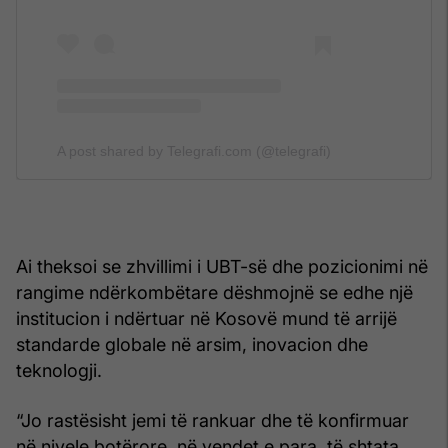
A post shared by Telegrafi.com (@telegrafi)
Ai theksoi se zhvillimi i UBT-së dhe pozicionimi në
rangime ndërkombëtare dëshmojnë se edhe një
institucion i ndërtuar në Kosovë mund të arrijë
standarde globale në arsim, inovacion dhe
teknologji.
“Jo rastësisht jemi të rankuar dhe të konfirmuar
në nivele botërore, në vendet e para, të shtata