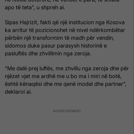
apo të teta”, u shpreh ai.
Sipas Hajrizit, fakti që një institucion nga Kosova
ka arritur të pozicionohet në nivel ndërkombëtar
përbën një transformim të madh për vendin,
sidomos duke pasur parasysh historinë e
pasluftës dhe zhvillimin nga zeroja.
“Me dalë prej luftës, me zhvillu nga zeroja dhe për
njëzet vjet me ardhë me u bo ma i miri në botë,
është kënaqësi dhe me qenë model dhe partner”,
deklaroi ai.