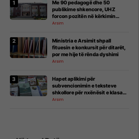
Me 90 pedagogë dhe 50
publikime shkencore, UHZ
forcon pozitën në kërkimin
ndërkombëtar
Arsim
Ministria e Arsimit shpall
fituesin e konkursit për ditarët,
por me hije të rënda dyshimi
Arsim
Hapet aplikimi për
subvencionimin e teksteve
shkollore për nxënësit e klasave
1–9
Arsim