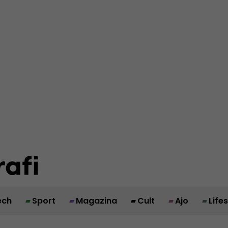
ech
Sport
Magazina
Cult
Ajo
Life