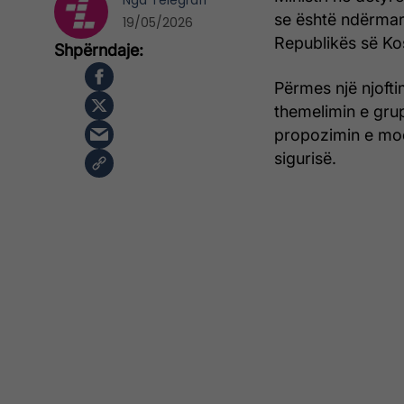
Nga
Telegrafi
se është ndërmarr
19/05/2026
Republikës së Ko
Përmes një njofti
themelimin e gru
propozimin e modal
sigurisë.