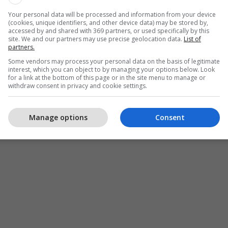
irave me rrezikshmëri të lartë dhe mbrojtjen e
Your personal data will be processed and information from your device
tike”, ka thënë ai.
(cookies, unique identifiers, and other device data) may be stored by,
accessed by and shared with 369 partners, or used specifically by this
site. We and our partners may use precise geolocation data.
List of
darmëria e Republikës së Kosovës do të ndikojë në
partners.
eteve shtetërore për përballimin e kërcënimeve të
Some vendors may process your personal data on the basis of legitimate
interest, which you can object to by managing your options below. Look
for a link at the bottom of this page or in the site menu to manage or
withdraw consent in privacy and cookie settings.
Republikës së Kosovës do të forcojë ndjeshëm
tëror për parandalim, menaxhim dhe neutralizim të
Manage options
Consent
nojnë sigurinë e qytetarëve dhe integritetin
dit tonë”, përfundoi Sveçla. /Telegrafi/