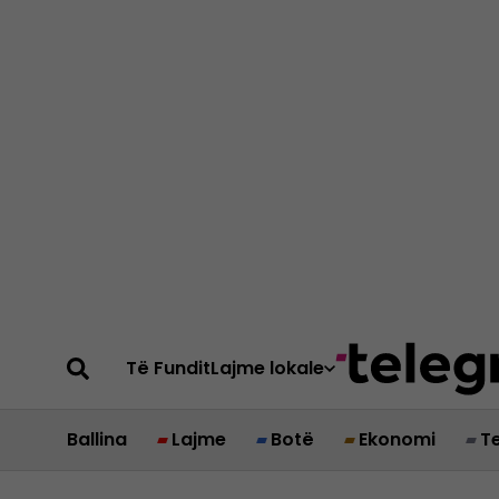
Të Fundit
Lajme lokale
Ballina
Lajme
Botë
Ekonomi
T