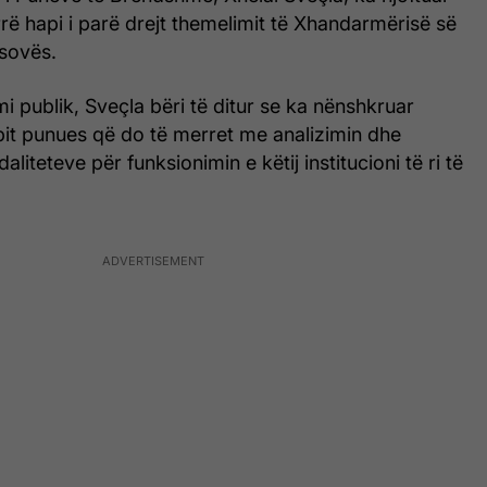
ë hapi i parë drejt themelimit të Xhandarmërisë së
sovës.
mi publik, Sveçla bëri të ditur se ka nënshkruar
pit punues që do të merret me analizimin dhe
iteteve për funksionimin e këtij institucioni të ri të