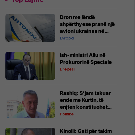
Dron me lëndë
shpërthyese pranë një
avioni ukrainas në
Leipzig
Evropa
Ish-ministri ​Aliu në
Prokurorinë Speciale
Drejtësi
​Rashiq: S’jam takuar
ende me Kurtin, të
enjten konstituohet
kuvendi por s’votohet
Politikë
qeveria
Kinolli: Gati për takim