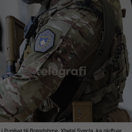
ë i Punëve të Brendshme, Xhelal Sveçla, ka njoftuar