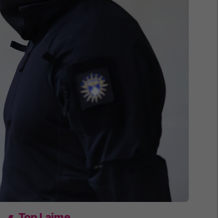
Top Lajme