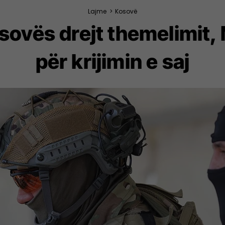
Lajme
>
Kosovë
ovës drejt themelimit,
për krijimin e saj