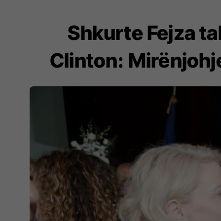
Shkurte Fejza ta
Clinton: Mirënjohj