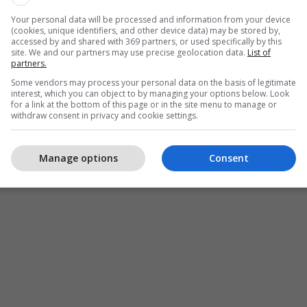
Your personal data will be processed and information from your device
(cookies, unique identifiers, and other device data) may be stored by,
accessed by and shared with 369 partners, or used specifically by this
site. We and our partners may use precise geolocation data.
List of
partners.
Some vendors may process your personal data on the basis of legitimate
interest, which you can object to by managing your options below. Look
for a link at the bottom of this page or in the site menu to manage or
withdraw consent in privacy and cookie settings.
Manage options
Consent