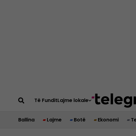
Të Fundit
Lajme lokale
Ballina
Lajme
Botë
Ekonomi
T