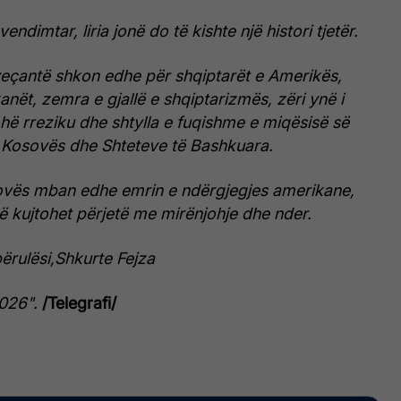
ndimtar, liria jonë do të kishte një histori tjetër.
 veçantë shkon edhe për shqiptarët e Amerikës,
nët, zemra e gjallë e shqiptarizmës, zëri ynë i
hë rreziku dhe shtylla e fuqishme e miqësisë së
Kosovës dhe Shteteve të Bashkuara.
sovës mban edhe emrin e ndërgjegjes amerikane,
ë kujtohet përjetë me mirënjohje dhe nder.
ërulësi,Shkurte Fejza
2026".
/Telegrafi/