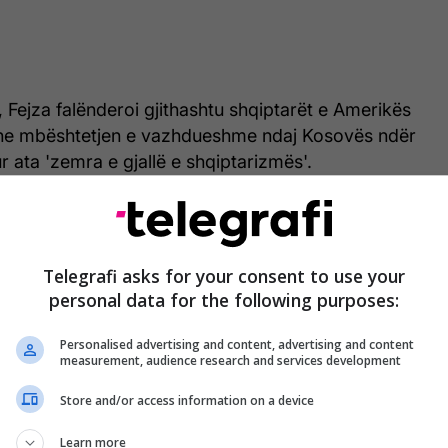
, Fejza falënderoi gjithashtu shqiptarët e Amerikës
dhe mbështetjen e vazhdueshme ndaj Kosovës ndër
ur ata 'zemra e gjallë e shqiptarizmës'.
Telegrafi asks for your consent to use your
personal data for the following purposes:
Personalised advertising and content, advertising and content
measurement, audience research and services development
Store and/or access information on a device
Learn more