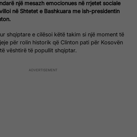
 ndarë një mesazh emocionues në rrjetet sociale
villoi në Shtetet e Bashkuara me ish-presidentin
nton.
ur shqiptare e cilësoi këtë takim si një moment të
eje për rolin historik që Clinton pati për Kosovën
ë vështirë të popullit shqiptar.