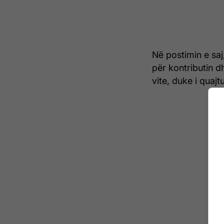
Në postimin e saj
për kontributin 
vite, duke i quajt