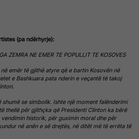
artistes (pa ndërhyrje):
GA ZEMRA NE EMER TE POPULLIT TE KOSOVES
në emër të gjithë atyre që e bartin Kosovën në
etet e Bashkuara pata nderin e veçantë të takoj
inton.
ë shumë se simbolik. Ishte një moment falënderimi
të thellë për gjithçka që Presidenti Clinton ka bërë
 vendimin historik, për guximin moral dhe për
undur në anën e së drejtës, në ditët më të errëta të