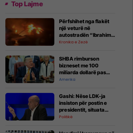
Top Lajme
Përfshihet nga flakët
një veturë në
autostradën “Ibrahim
Rugova”
Kronika e Zezë
SHBA rimburson
bizneset me 100
miliarda dollarë pas
anulimit të tarifave të
Amerika
Trumpit
Gashi: Nëse LDK-ja
insiston për postin e
presidentit, situata
komplikohet - pres që
Politikë
të ketë lëshim