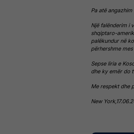
Pa atë angazhim ve
Një falënderim i
shqiptaro-amerika
palëkundur në ko
përhershme mes 
Sepse liria e Ko
dhe ky emër do t
Me respekt dhe p
New York,17.06.