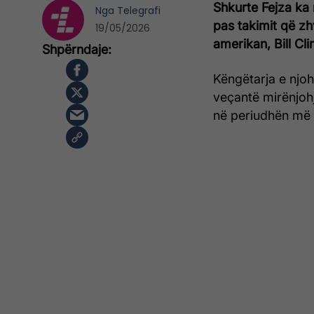
Shkurte Fejza ka
Nga
Telegrafi
pas takimit që zh
19/05/2026
amerikan, Bill Cli
Këngëtarja e njoh
veçantë mirënjohj
në periudhën më t