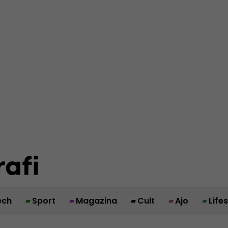
ech
Sport
Magazina
Cult
Ajo
Life