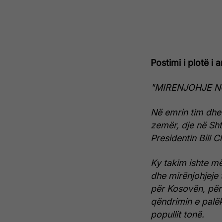
Postimi i plotë i 
"MIRENJOHJE N
Në emrin tim dhe 
zemër, dje në Sht
Presidentin Bill Cl
Ky takim ishte m
dhe mirënjohjeje 
për Kosovën, për
qëndrimin e palëk
popullit tonë.