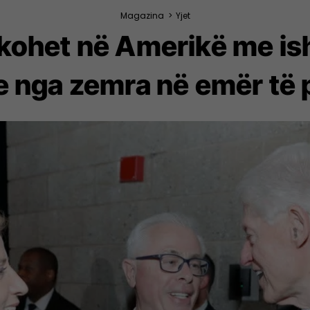
Magazina
>
Yjet
kohet në Amerikë me ish
e nga zemra në emër të 