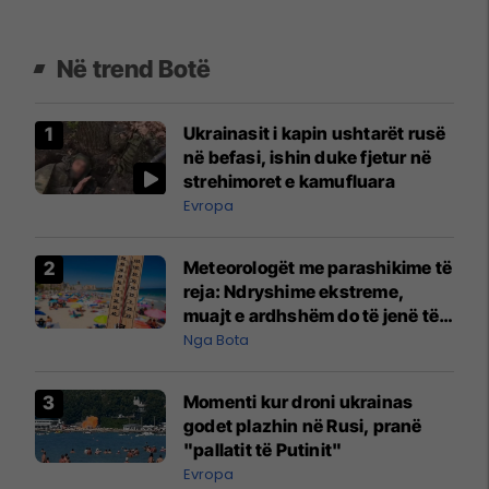
Në trend Botë
Ukrainasit i kapin ushtarët rusë
në befasi, ishin duke fjetur në
strehimoret e kamufluara
Evropa
Meteorologët me parashikime të
reja: Ndryshime ekstreme,
muajt e ardhshëm do të jenë të
pazakontë
Nga Bota
Momenti kur droni ukrainas
godet plazhin në Rusi, pranë
"pallatit të Putinit"
Evropa