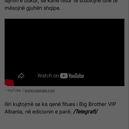
lajmin e bukur, se kanë nisur të studiojnë dhe të
mësojnë gjuhën shqipe.
- YouTube
www.youtube.com
Iliri kujtojmë se ka qenë fitues i Big Brother VIP
Albania, në edicionin e parë.
/Telegrafi/