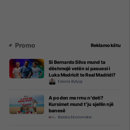
Promo
Reklamo këtu
Si Bernardo Silva mund ta
dëshmojë vetën si pasuesi i
Luka Modricit te Real Madridi?
Edonis Bytyqi
A po don me rrnu n’deti?
Kursimet mund t’ju sjellin një
banesë
Banka Ekonomike