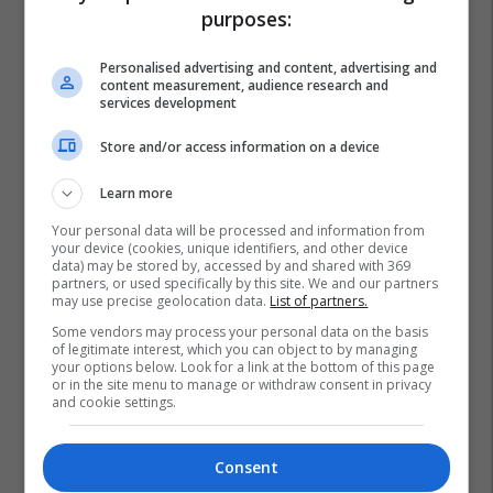
purposes:
Personalised advertising and content, advertising and
content measurement, audience research and
services development
Store and/or access information on a device
Learn more
Your personal data will be processed and information from
your device (cookies, unique identifiers, and other device
data) may be stored by, accessed by and shared with 369
partners, or used specifically by this site. We and our partners
may use precise geolocation data.
List of partners.
Some vendors may process your personal data on the basis
of legitimate interest, which you can object to by managing
your options below. Look for a link at the bottom of this page
or in the site menu to manage or withdraw consent in privacy
Ilir Shaqiri - Balerin
Ferma Vip
and cookie settings.
Consent