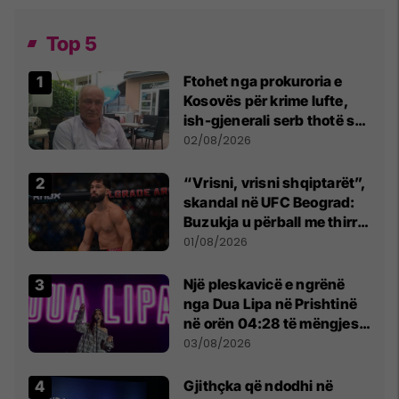
Top 5
Ftohet nga prokuroria e
Kosovës për krime lufte,
ish-gjenerali serb thotë se
dikush e tradhtoi në
02/08/2026
Beograd
“Vrisni, vrisni shqiptarët”,
skandal në UFC Beograd:
Buzukja u përball me thirrje
anti-shqiptare nga
01/08/2026
tribunat
Një pleskavicë e ngrënë
nga Dua Lipa në Prishtinë
në orën 04:28 të mëngjesit
- dhe bota digjitale serbe
03/08/2026
shpall gjendjen e luftës
Gjithçka që ndodhi në