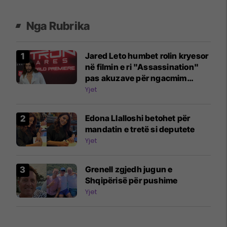
Nga Rubrika
Jared Leto humbet rolin kryesor
në filmin e ri "Assassination"
pas akuzave për ngacmim
seksual
Yjet
Edona Llalloshi betohet për
mandatin e tretë si deputete
Yjet
Grenell zgjedh jugun e
Shqipërisë për pushime
Yjet