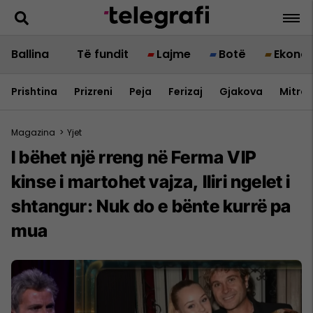
Ballina
Të fundit
Lajme
Botë
Ekono
Prishtina
Prizreni
Peja
Ferizaj
Gjakova
Mitrov
Magazina
>
Yjet
I bëhet një rreng në Ferma VIP
kinse i martohet vajza, Iliri ngelet i
shtangur: Nuk do e bënte kurrë pa
mua