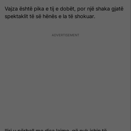
Vajza është pika e tij e dobët, por një shaka gjatë
spektaklit të së hënës e la të shokuar.
Iliri u përball me disa lajme, që nuk ishin të