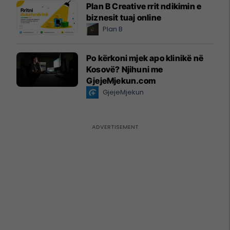
Plan B Creative rrit ndikimin e
biznesit tuaj online
Plan B
Po kërkoni mjek apo klinikë në
Kosovë? Njihuni me
GjejeMjekun.com
GjejeMjekun