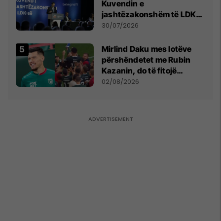
Kuvendin e
jashtëzakonshëm të LDK-
së
30/07/2026
Mirlind Daku mes lotëve
përshëndetet me Rubin
Kazanin, do të fitojë
miliona te Spartak Moska
02/08/2026