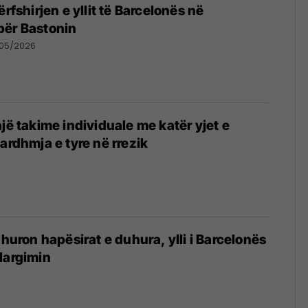
ërfshirjen e yllit të Barcelonës në
për Bastonin
/05/2026
jë takime individuale me katër yjet e
ardhmja e tyre në rrezik
dhuron hapësirat e duhura, ylli i Barcelonës
largimin