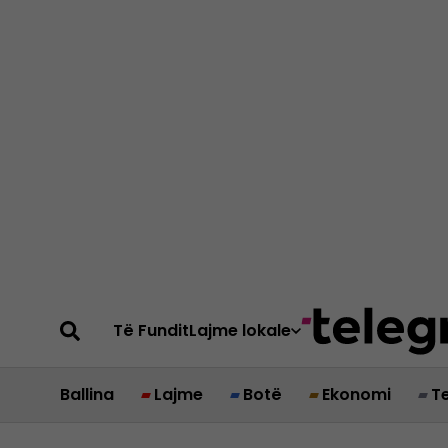
Të Fundit
Lajme lokale
Ballina
Lajme
Botë
Ekonomi
T