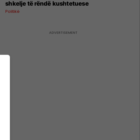
shkelje të rëndë kushtetuese
Politikë