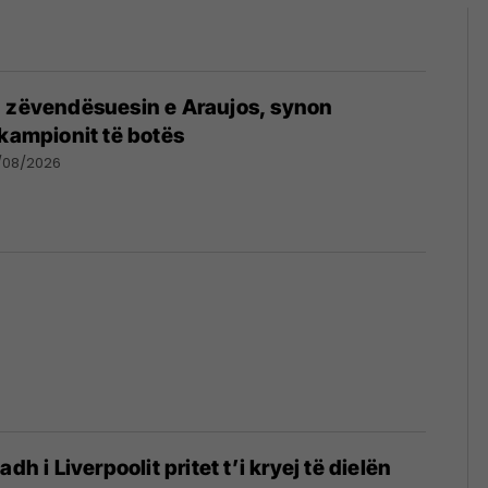
n zëvendësuesin e Araujos, synon
 kampionit të botës
/08/2026
dh i Liverpoolit pritet t’i kryej të dielën