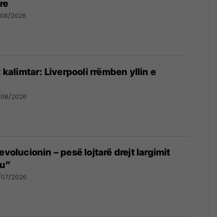
re
/08/2026
t kalimtar: Liverpooli rrëmben yllin e
/08/2026
evolucionin – pesë lojtarë drejt largimit
u”
/07/2026