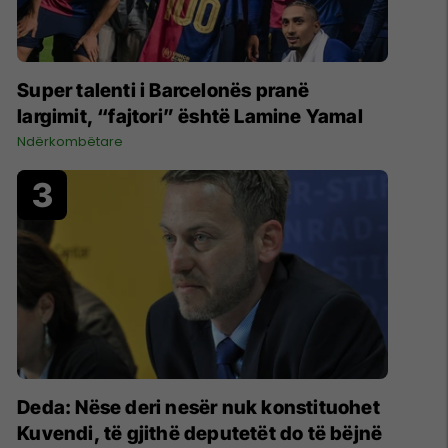
Super talenti i Barcelonës pranë
largimit, “fajtori” është Lamine Yamal
Ndërkombëtare
Deda: Nëse deri nesër nuk konstituohet
Kuvendi, të gjithë deputetët do të bëjnë