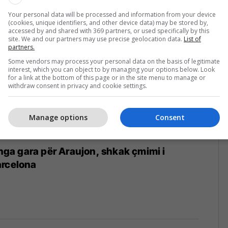
Your personal data will be processed and information from your device
(cookies, unique identifiers, and other device data) may be stored by,
accessed by and shared with 369 partners, or used specifically by this
site. We and our partners may use precise geolocation data.
List of
partners.
Some vendors may process your personal data on the basis of legitimate
interest, which you can object to by managing your options below. Look
for a link at the bottom of this page or in the site menu to manage or
withdraw consent in privacy and cookie settings.
Manage options
Consent
 nga gara për Araujon, shkak çmimi i
arcelona