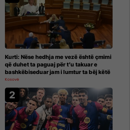
Kurti: Nëse hedhja me vezë është çmimi
që duhet ta paguaj për t’u takuar e
bashkëbiseduar jam i lumtur ta bëj këtë
Kosovë