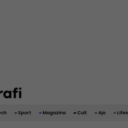
ech
Sport
Magazina
Cult
Ajo
Life