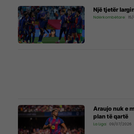
Një tjetër larg
Ndërkombëtare
15
Araujo nuk e m
plan të qartë
La Liga
09/07/2026