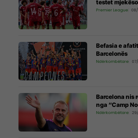
testet mjekëso
Premier League
08
Befasia e afati
Barcelonës
Ndërkombëtare
07
Barcelona nis r
nga “Camp No
Ndërkombëtare
29