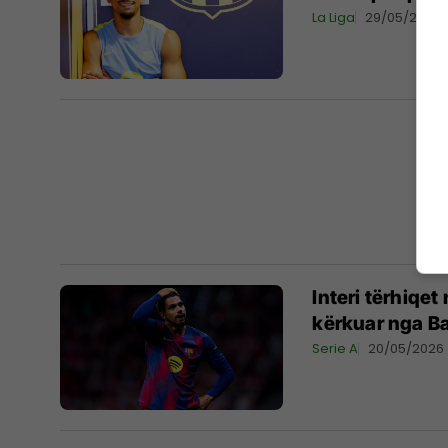
La Liga
29/05/2026
Interi tërhiqet
kërkuar nga B
Serie A
20/05/2026