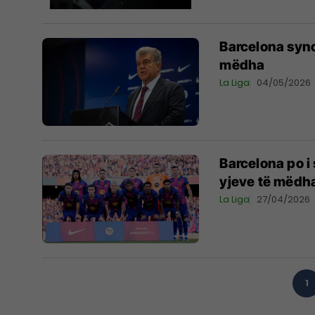
Barcelona syno
mëdha
La Liga
04/05/2026
Barcelona po i 
yjeve të mëdh
La Liga
27/04/2026
1