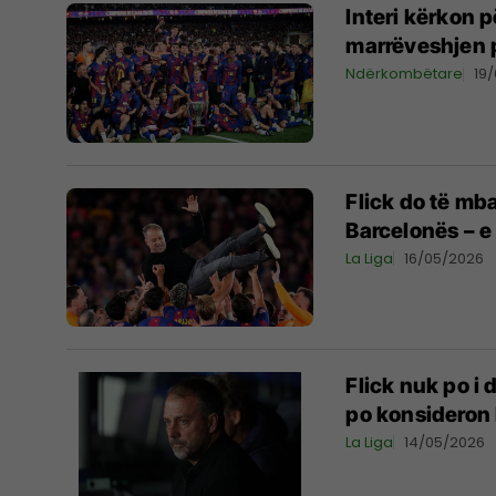
Interi kërkon p
marrëveshjen 
Ndërkombëtare
19
Flick do të mba
Barcelonës – e 
La Liga
16/05/2026
Flick nuk po i 
po konsideron 
La Liga
14/05/2026