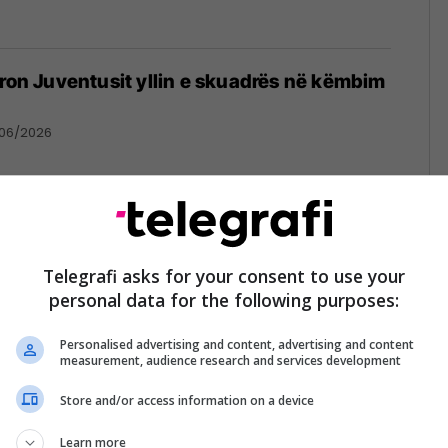
fron Juventusit yllin e skuadrës në këmbim
/06/2026
t nga skuadra e Uruguait përpara Kupës së
lai i tij kritikon trajnerin e ekipit kombëtar
Telegrafi asks for your consent to use your
personal data for the following purposes:
06/2026
Personalised advertising and content, advertising and content
measurement, audience research and services development
Store and/or access information on a device
se mendja ime nuk ishte në rregull”, Araujo
r problemet me shëndetin mendor
Learn more