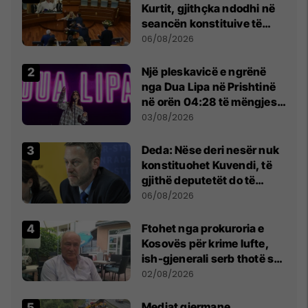
Kurtit, gjithçka ndodhi në
seancën konstituive të
Kuvendit
06/08/2026
Një pleskavicë e ngrënë
nga Dua Lipa në Prishtinë
në orën 04:28 të mëngjesit
- dhe bota digjitale serbe
03/08/2026
shpall gjendjen e luftës
Deda: Nëse deri nesër nuk
konstituohet Kuvendi, të
gjithë deputetët do të
bëjnë shkelje të rëndë
06/08/2026
kushtetuese
Ftohet nga prokuroria e
Kosovës për krime lufte,
ish-gjenerali serb thotë se
dikush e tradhtoi në
02/08/2026
Beograd
Mediat gjermane