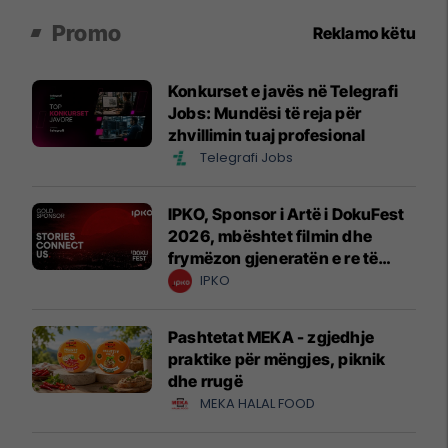
Promo
Reklamo këtu
Konkurset e javës në Telegrafi
Jobs: Mundësi të reja për
zhvillimin tuaj profesional
Telegrafi Jobs
IPKO, Sponsor i Artë i DokuFest
2026, mbështet filmin dhe
frymëzon gjeneratën e re të
krijuesve
IPKO
Pashtetat MEKA - zgjedhje
praktike për mëngjes, piknik
dhe rrugë
MEKA HALAL FOOD