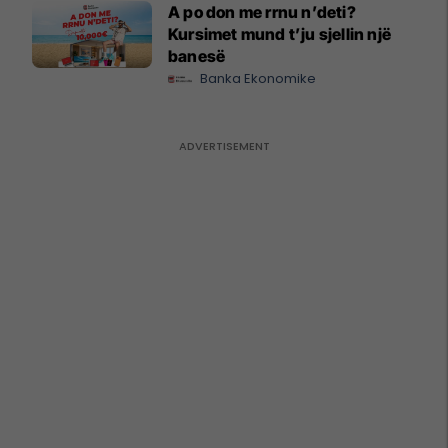
A po don me rrnu n’deti?
Kursimet mund t’ju sjellin një
banesë
Banka Ekonomike