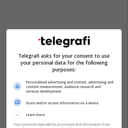
Telegrafi asks for your consent to use
Arrestim
Vjedhje
Policia E Kosovës
Gjilan
your personal data for the following
Prishtinë
Fushë Kosovë
purposes:
Personalised advertising and content, advertising and
content measurement, audience research and
services development
Store and/or access information on a device
Learn more
Your personal data will be processed and information from