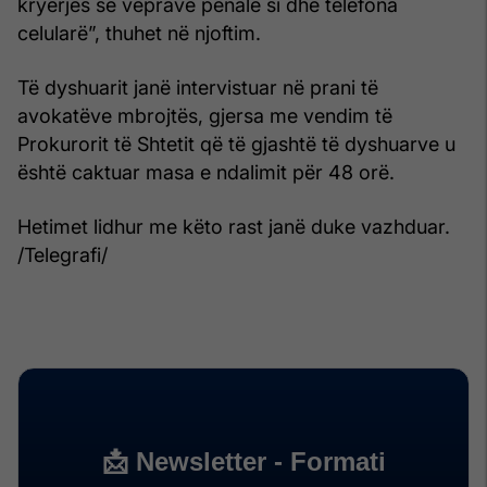
kryerjes së veprave penale si dhe telefona
celularë”, thuhet në njoftim.
Të dyshuarit janë intervistuar në prani të
avokatëve mbrojtës, gjersa me vendim të
Prokurorit të Shtetit që të gjashtë të dyshuarve u
është caktuar masa e ndalimit për 48 orë.
Hetimet lidhur me këto rast janë duke vazhduar.
/Telegrafi/