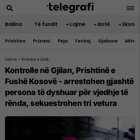
Ballina
Të fundit
Lajme
Botë
Ekono
Prishtina
Prizreni
Peja
Ferizaj
Gjakova
Mitrov
Lajme
>
Kronika e Zezë
Kontrolle në Gjilan, Prishtinë e
Fushë Kosovë - arrestohen gjashtë
persona të dyshuar për vjedhje të
rënda, sekuestrohen tri vetura