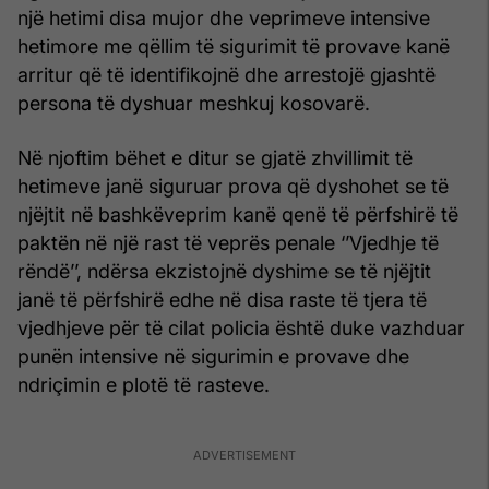
një hetimi disa mujor dhe veprimeve intensive
hetimore me qëllim të sigurimit të provave kanë
arritur që të identifikojnë dhe arrestojë gjashtë
persona të dyshuar meshkuj kosovarë.
Në njoftim bëhet e ditur se gjatë zhvillimit të
hetimeve janë siguruar prova që dyshohet se të
njëjtit në bashkëveprim kanë qenë të përfshirë të
paktën në një rast të veprës penale ‘’Vjedhje të
rëndë’’, ndërsa ekzistojnë dyshime se të njëjtit
janë të përfshirë edhe në disa raste të tjera të
vjedhjeve për të cilat policia është duke vazhduar
punën intensive në sigurimin e provave dhe
ndriçimin e plotë të rasteve.