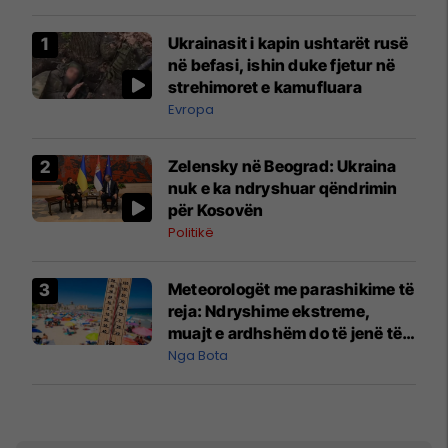
Ukrainasit i kapin ushtarët rusë
në befasi, ishin duke fjetur në
strehimoret e kamufluara
Evropa
Zelensky në Beograd: Ukraina
nuk e ka ndryshuar qëndrimin
për Kosovën
Politikë
Meteorologët me parashikime të
reja: Ndryshime ekstreme,
muajt e ardhshëm do të jenë të
pazakontë
Nga Bota