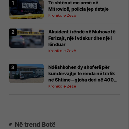
Të shtënat me armë në
Mitrovicë, policia jep detaje
Kronika e Zezë
Aksident i rëndë në Muhovc të
Ferizajt, një i vdekur dhe një i
lënduar
Kronika e Zezë
Ndëshkohen dy shoferë për
kundërvajtje të rënda në trafik
në Shtime – gjoba deri në 400
euro
Kronika e Zezë
Në trend Botë