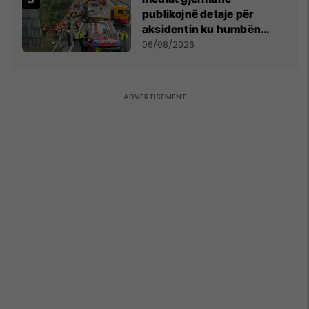
publikojnë detaje për
aksidentin ku humbën
jetën tre mërgimtarë nga
06/08/2026
Komogllava e Ferizajt