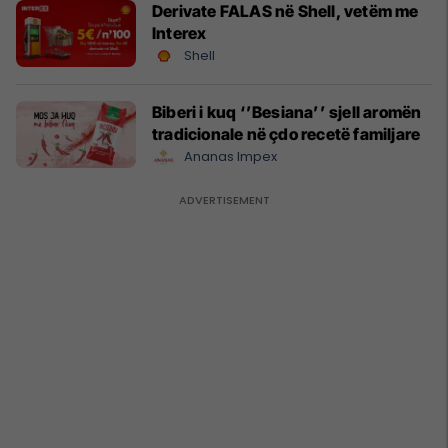
Derivate FALAS në Shell, vetëm me
Interex
Shell
Biberi i kuq ‘’Besiana’’ sjell aromën
tradicionale në çdo recetë familjare
Ananas Impex