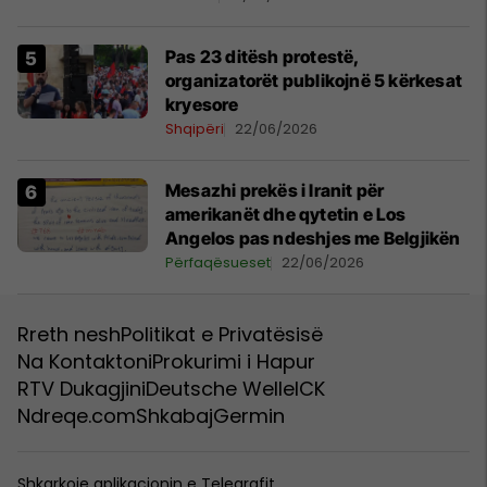
Pas 23 ditësh protestë,
organizatorët publikojnë 5 kërkesat
kryesore
Shqipëri
22/06/2026
Mesazhi prekës i Iranit për
amerikanët dhe qytetin e Los
Angelos pas ndeshjes me Belgjikën
Përfaqësueset
22/06/2026
Rreth nesh
Politikat e Privatësisë
Na Kontaktoni
Prokurimi i Hapur
RTV Dukagjini
Deutsche Welle
ICK
Ndreqe.com
Shkabaj
Germin
Shkarkoje aplikacionin e Telegrafit