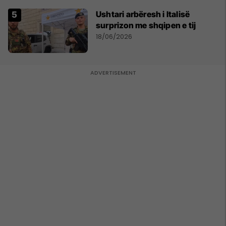
Ushtari arbëresh i Italisë
surprizon me shqipen e tij
18/06/2026