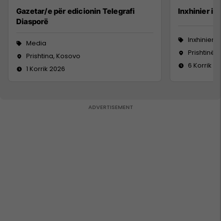
Gazetar/e për edicionin Telegrafi
Inxhinier i 
Diasporë
Inxhinieri
Media
Prishtinë
Prishtina, Kosovo
6 Korrik 2
1 Korrik 2026