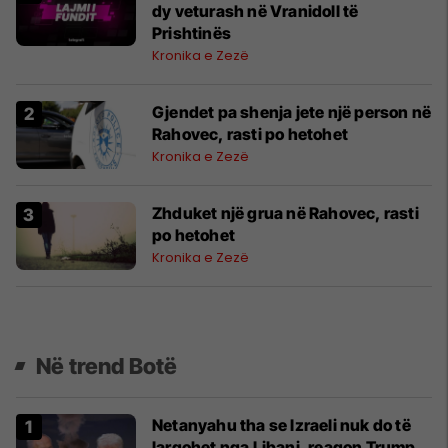
dy veturash në Vranidoll të
Prishtinës
Kronika e Zezë
Gjendet pa shenja jete një person në
Rahovec, rasti po hetohet
Kronika e Zezë
Zhduket një grua në Rahovec, rasti
po hetohet
Kronika e Zezë
Në trend Botë
Netanyahu tha se Izraeli nuk do të
largohet nga Libani, reagon Trump