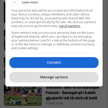
Learn more
Dita do shndërrohet në natë
për më mbi 6 minuta, po afron
Your personal data will be processed and information from
your device (cookies, unique identifiers, and other device
eklipsi diellor më i gjatë i
data) may be stored by, accessed by and shared with 369
shekullit të 21-të
16/06/2026
partners, or used specifically by this site. We and our partners
may use precise geolocation data.
List of partners.
Studentët serbë vizituan
Some vendors may process your personal data on the basis
of legitimate interest, which you can object to by managing
Kosovën: Na kanë gënjyer,
your options below. Look for a link at the bottom of this page
bashkëkombësit tanë s’janë të
or in the site menu to manage or withdraw consent in privacy
shtypur
21/06/2026
and cookie settings.
5 pemë që ekspertët
Consent
këshillojnë të mos i mbillni
kurrë në oborr
22/06/2026
Manage options
Vendimi i VAR-it në ndeshjen
Francë - Senegal që i habiti
gjyqtarët më të mirë në botë
17/06/2026