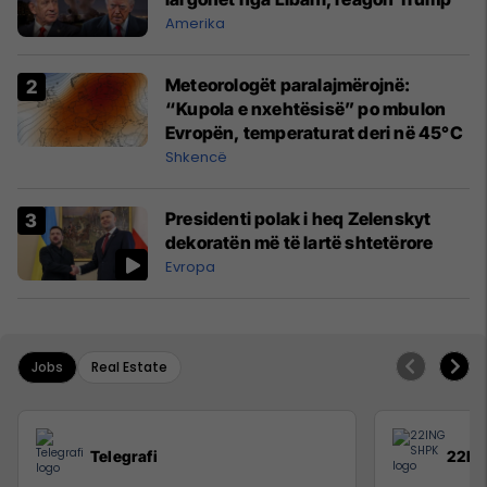
Amerika
Meteorologët paralajmërojnë:
“Kupola e nxehtësisë” po mbulon
Evropën, temperaturat deri në 45°C
Shkencë
Presidenti polak i heq Zelenskyt
dekoratën më të lartë shtetërore
Evropa
Jobs
Real Estate
Telegrafi
22IN