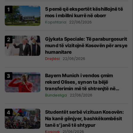
5 pemë që ekspertët këshillojnë të
mos i mbillni kurrë në oborr
Kopshtaria
22/06/2026
​Gjykata Speciale: Të paraburgosurit
mund të vizitojnë Kosovën për arsye
humanitare
Drejtësi
22/06/2026
Bayern Munich i vendos çmim
rekord Olises, synon ta bëjë
transferimin më të shtrenjtë në
histori
Bundesliga
22/06/2026
Studentët serbë vizituan Kosovën:
Na kanë gënjyer, bashkëkombësit
tanë s’janë të shtypur
Kosovë
21/06/2026