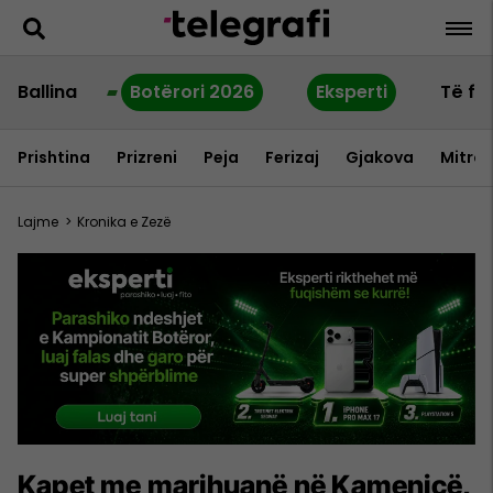
Ballina
Botërori 2026
Eksperti
Të fu
Prishtina
Prizreni
Peja
Ferizaj
Gjakova
Mitrov
Lajme
>
Kronika e Zezë
Kapet me marihuanë në Kamenicë,