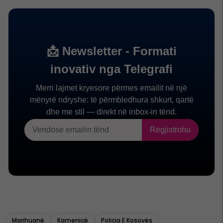
Marihuanë
Kamenicë
Policia E Kosovës