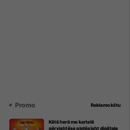
Promo
Reklamo këtu
Këtë herë me kartelë
gërvishtëse plotësisht digjitale