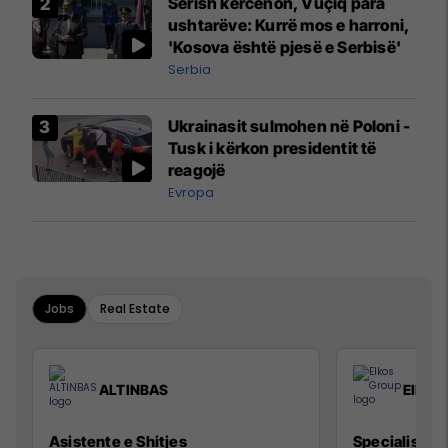
Sërish kërcënon, Vuçiq para
Mançesterit
ushtarëve: Kurrë mos e harroni,
'Kosova është pjesë e Serbisë'
Serbia
Ukrainasit sulmohen në Poloni -
Tusk i kërkon presidentit të
reagojë
Evropa
Jobs
Real Estate
ALTINBAS
Elkos
Asistente e Shitjes
Specialist Mi