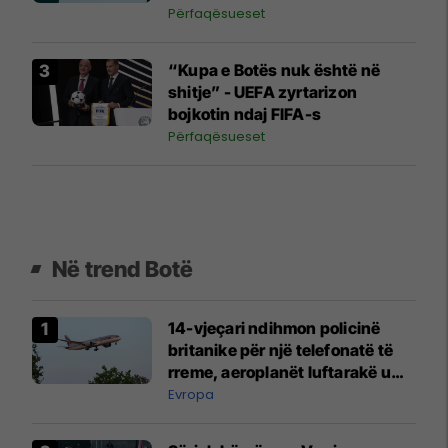
Përfaqësueset
“Kupa e Botës nuk është në
shitje” - UEFA zyrtarizon
bojkotin ndaj FIFA-s
Përfaqësueset
Në trend Botë
14-vjeçari ndihmon policinë
britanike për një telefonatë të
rreme, aeroplanët luftarakë u
ngritën në ajër për të
Evropa
interceptuar fluturaken e Qatar
Airways që po shkonte drejt