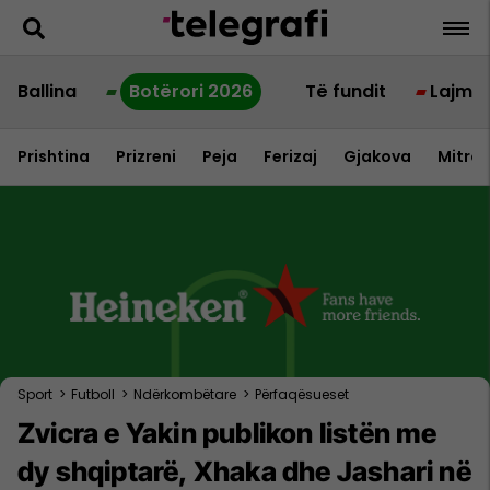
Ballina
Botërori 2026
Të fundit
Lajme
Prishtina
Prizreni
Peja
Ferizaj
Gjakova
Mitrov
Sport
>
Futboll
>
Ndërkombëtare
>
Përfaqësueset
Zvicra e Yakin publikon listën me
dy shqiptarë, Xhaka dhe Jashari në