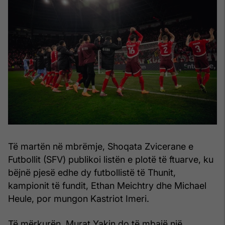
Të martën në mbrëmje, Shoqata Zvicerane e
Futbollit (SFV) publikoi listën e plotë të ftuarve, ku
bëjnë pjesë edhe dy futbollistë të Thunit,
kampionit të fundit, Ethan Meichtry dhe Michael
Heule, por mungon Kastriot Imeri.
Të mërkurën, Murat Yakin do të mbajë një