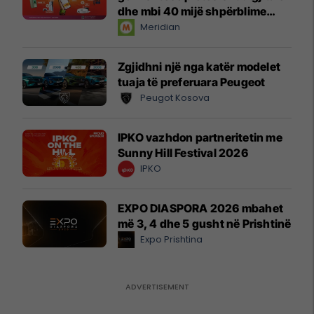
dhe mbi 40 mijë shpërblime
instant!
Meridian
Zgjidhni një nga katër modelet
tuaja të preferuara Peugeot
Peugot Kosova
IPKO vazhdon partneritetin me
Sunny Hill Festival 2026
IPKO
EXPO DIASPORA 2026 mbahet
më 3, 4 dhe 5 gusht në Prishtinë
Expo Prishtina