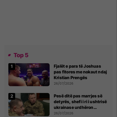
Top 5
Fjalët e para të Joshuas
pas fitores me nokaut ndaj
Kristian Prengës
26/07/2026
Pesë ditë pas marrjes së
detyrës, shefi i ri i ushtrisë
ukrainase urdhëron
kontroll të madh
26/07/2026