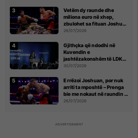
Vetëm dy raunde dhe
miliona euro në xhep,
zbulohet sa fituan Joshua
e Prenga
26/07/2026
Gjithçka që ndodhi në
Kuvendin e
jashtëzakonshëm të LDK-
së
30/07/2026
E rrëzoi Joshuan, por nuk
arriti ta mposhtë – Prenga
bie me nokaut në raundin e
dytë
26/07/2026