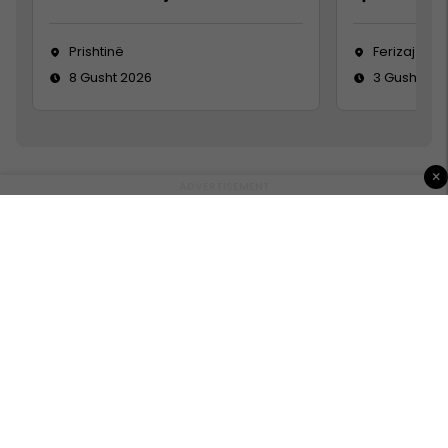
Prishtinë
Ferizaj
8 Gusht 2026
3 Gusht 20
×