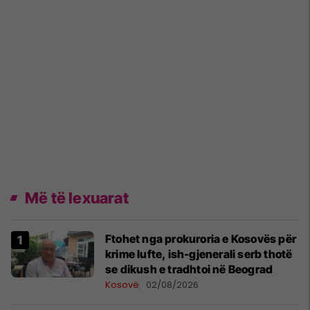
Më të lexuarat
Ftohet nga prokuroria e Kosovës për
krime lufte, ish-gjenerali serb thotë
se dikush e tradhtoi në Beograd
Kosovë
02/08/2026