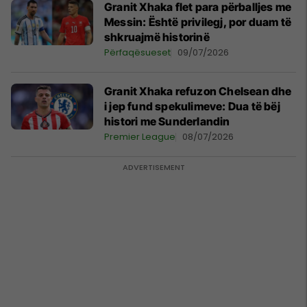
Granit Xhaka flet para përballjes me
Messin: Është privilegj, por duam të
shkruajmë historinë
Përfaqësueset
09/07/2026
Granit Xhaka refuzon Chelsean dhe
i jep fund spekulimeve: Dua të bëj
histori me Sunderlandin
Premier League
08/07/2026