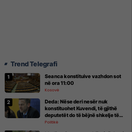
Trend Telegrafi
Seanca konstituive vazhdon sot
në ora 11:00
Kosovë
Deda: Nëse deri nesër nuk
konstituohet Kuvendi, të gjithë
deputetët do të bëjnë shkelje të
rëndë kushtetuese
Politikë