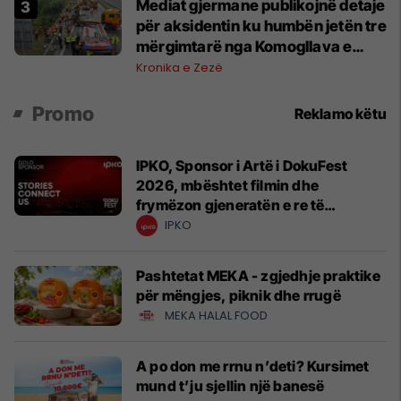
Mediat gjermane publikojnë detaje
për aksidentin ku humbën jetën tre
mërgimtarë nga Komogllava e
Ferizajt
Kronika e Zezë
Promo
Reklamo këtu
IPKO, Sponsor i Artë i DokuFest
2026, mbështet filmin dhe
frymëzon gjeneratën e re të
krijuesve
IPKO
Pashtetat MEKA - zgjedhje praktike
për mëngjes, piknik dhe rrugë
MEKA HALAL FOOD
A po don me rrnu n’deti? Kursimet
mund t’ju sjellin një banesë