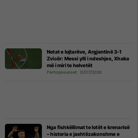
Notat e lojtarëve, Argjentinë 3-1
Zvicër: Messi ylli i ndeshjes, Xhaka
më i miri te helvetët
Përfaqësueset
12/07/2026
Nga fishkëllimat te lotët e krenarisë
– historia e jashtëzakonshme e