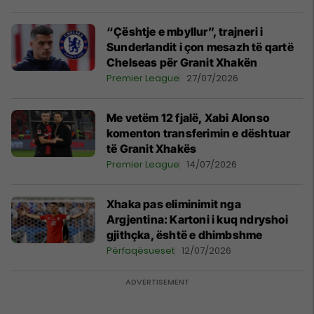
“Çështje e mbyllur”, trajneri i
Sunderlandit i çon mesazh të qartë
Chelseas për Granit Xhakën
Premier League
27/07/2026
Me vetëm 12 fjalë, Xabi Alonso
komenton transferimin e dështuar
të Granit Xhakës
Premier League
14/07/2026
Xhaka pas eliminimit nga
Argjentina: Kartoni i kuq ndryshoi
gjithçka, është e dhimbshme
Përfaqësueset
12/07/2026