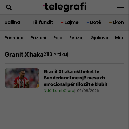
Ballina
Të fundit
Lajme
Botë
Ekono
Prishtina
Prizreni
Peja
Ferizaj
Gjakova
Mitrov
Granit Xhaka
2118 Artikuj
Granit Xhaka rikthehet te
Sunderlandi me një mesazh
emocional për tifozët e klubit
Ndërkombëtare
06/08/2026