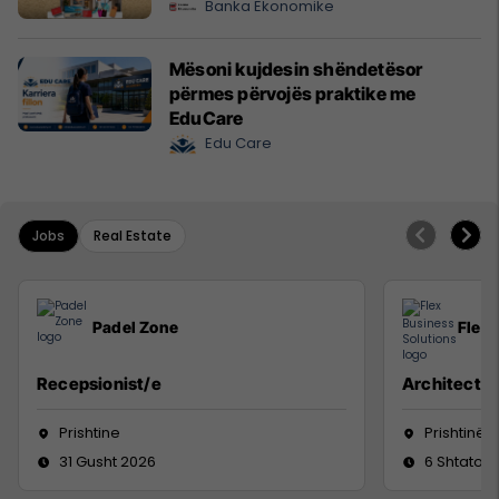
Banka Ekonomike
Mësoni kujdesin shëndetësor
përmes përvojës praktike me
EduCare
Edu Care
Jobs
Real Estate
Padel Zone
Flex 
Recepsionist/e
Architect
Prishtine
Prishtinë
31 Gusht 2026
6 Shtator 