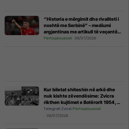
“Historia e mërgimit dhe rivaliteti i
nxehtë me Serbinë” – mediumi
argjentinas me artikull të veçantë
për Granit Xhakën
Përfaqësueset
09/07/2026
Kur biletat shiteshin në arkë dhe
nuk kishte zëvendësime: Zvicra
rikthen kujtimet e Botërorit 1954,
kur luajti në çerekfinale
Telegrafi Zvicër
Përfaqësueset
09/07/2026