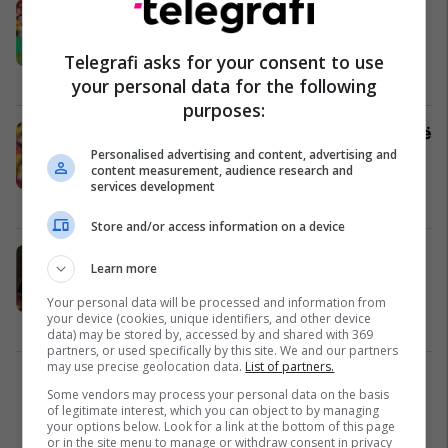
“Ëndrra është ende gjallë”, Granit
Xhaka reagon në rrjetet sociale pas
kualifikimit në çerekfinale të Kupës
Telegrafi asks for your consent to use
së Botës
Përfaqësueset
08/07/2026
your personal data for the following
purposes:
Xhaka flet pas kualifikimit historik të
Zvicrës: Si kapiten duhej të merrja
Personalised advertising and content, advertising and
content measurement, audience research and
përgjegjësi
services development
Përfaqësueset
08/07/2026
Store and/or access information on a device
Granit Xhaka: Shpresoj që vajzat e
Learn more
mia të trashëgojnë ambicien dhe
vullnetin tim
Your personal data will be processed and information from
your device (cookies, unique identifiers, and other device
Yjet
07/07/2026
data) may be stored by, accessed by and shared with 369
partners, or used specifically by this site. We and our partners
may use precise geolocation data.
List of partners.
1
Some vendors may process your personal data on the basis
of legitimate interest, which you can object to by managing
your options below. Look for a link at the bottom of this page
or in the site menu to manage or withdraw consent in privacy