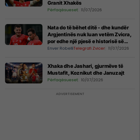
Granit Xhakës
Përfaqësueset
11/07/2026
Nata do të bëhet ditë - dhe kundër
Argjentinës nuk luan vetëm Zvicra,
por edhe një pjesë e historisë së
Kosovës
Enver Robelli
Telegrafi Zvicer
11/07/2026
Xhaka dhe Jashari, gjurmëve të
Mustafit, Koznikut dhe Januzajt
Përfaqësueset
10/07/2026