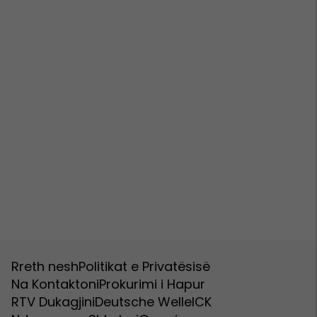
Rreth nesh
Politikat e Privatësisë
Na Kontaktoni
Prokurimi i Hapur
RTV Dukagjini
Deutsche Welle
ICK