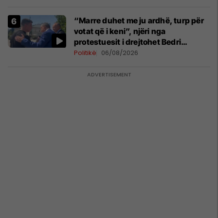
“Marre duhet me ju ardhë, turp për
votat që i keni”, njëri nga
protestuesit i drejtohet Bedri
Hamzës
Politikë
06/08/2026