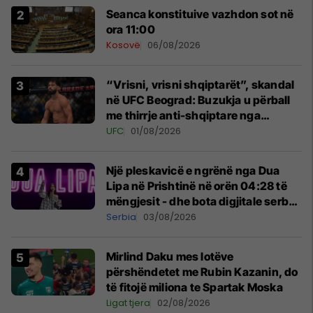
Seanca konstituive vazhdon sot në
ora 11:00
Kosovë
06/08/2026
“Vrisni, vrisni shqiptarët”, skandal
në UFC Beograd: Buzukja u përball
me thirrje anti-shqiptare nga
tribunat
UFC
01/08/2026
Një pleskavicë e ngrënë nga Dua
Lipa në Prishtinë në orën 04:28 të
mëngjesit - dhe bota digjitale serbe
shpall gjendjen e luftës
Serbia
03/08/2026
Mirlind Daku mes lotëve
përshëndetet me Rubin Kazanin, do
të fitojë miliona te Spartak Moska
Ligat tjera
02/08/2026