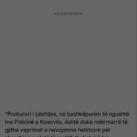
“Prokurori i çështjes, në bashkëpunim të ngushtë
me Policinë e Kosovës, është duke ndërmarrë të
gjitha veprimet e nevojshme hetimore për