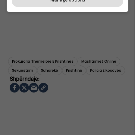
Prokuroria Themelore E Prishtinës
Mashtrimet Online
Sekuestrim
Suharekë
Prishtinë
Policia E Kosovës