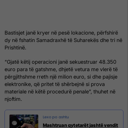
Bastisjet janë kryer në pesë lokacione, përfshirë
dy në fshatin Samadraxhë të Suharekës dhe tri në
Prishtinë.
“Gjatë këtij operacioni janë sekuestruar 48.350
euro para të gatshme, dhjetë vetura me vlerë të
përgjithshme rreth një milion euro, si dhe pajisje
elektronike, që pritet të shërbejnë si prova
materiale në këtë procedurë penale”, thuhet në
njoftim.
Mashtruan qytetarët jashtë vendit