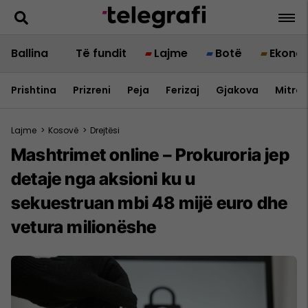
Ballina
Të fundit
Lajme
Botë
Ekono
Prishtina
Prizreni
Peja
Ferizaj
Gjakova
Mitrov
Lajme
>
Kosovë
>
Drejtësi
Mashtrimet online – Prokuroria jep
detaje nga aksioni ku u
sekuestruan mbi 48 mijë euro dhe
vetura milionëshe