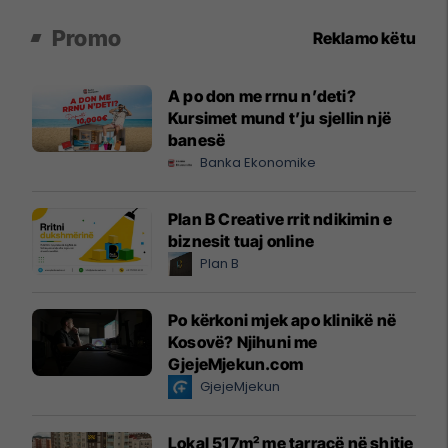
Promo
Reklamo këtu
A po don me rrnu n’deti?
Kursimet mund t’ju sjellin një
banesë
Banka Ekonomike
Plan B Creative rrit ndikimin e
biznesit tuaj online
Plan B
Po kërkoni mjek apo klinikë në
Kosovë? Njihuni me
GjejeMjekun.com
GjejeMjekun
Lokal 517m² me tarracë në shitje