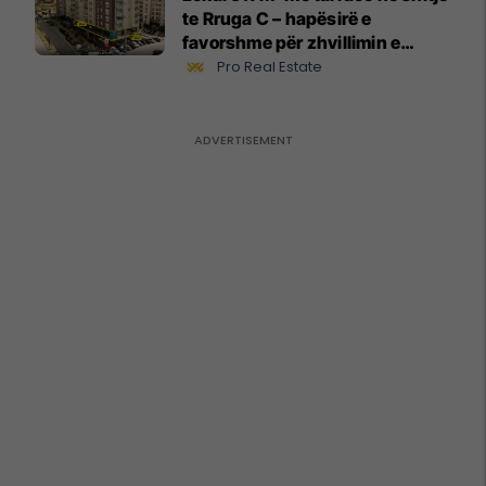
te Rruga C – hapësirë e
favorshme për zhvillimin e
biznesit #15796
Pro Real Estate