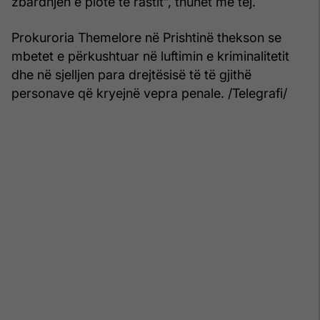
zbardhjen e plotë të rastit”, thuhet më tej.
Prokuroria Themelore në Prishtinë thekson se
mbetet e përkushtuar në luftimin e kriminalitetit
dhe në sjelljen para drejtësisë të të gjithë
personave që kryejnë vepra penale. /Telegrafi/