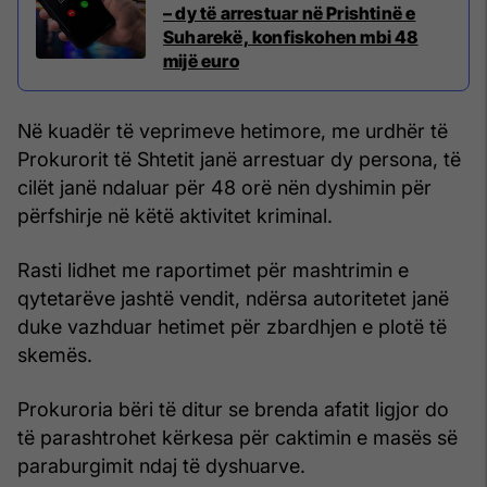
– dy të arrestuar në Prishtinë e
Suharekë, konfiskohen mbi 48
mijë euro
Në kuadër të veprimeve hetimore, me urdhër të
Prokurorit të Shtetit janë arrestuar dy persona, të
cilët janë ndaluar për 48 orë nën dyshimin për
përfshirje në këtë aktivitet kriminal.
Rasti lidhet me raportimet për mashtrimin e
qytetarëve jashtë vendit, ndërsa autoritetet janë
duke vazhduar hetimet për zbardhjen e plotë të
skemës.
Prokuroria bëri të ditur se brenda afatit ligjor do
të parashtrohet kërkesa për caktimin e masës së
paraburgimit ndaj të dyshuarve.