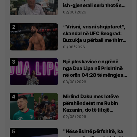
ish-gjenerali serb thotë se
dikush e tradhtoi në
02/08/2026
Beograd
“Vrisni, vrisni shqiptarët”,
skandal në UFC Beograd:
Buzukja u përball me thirrje
anti-shqiptare nga
01/08/2026
tribunat
Një pleskavicë e ngrënë
nga Dua Lipa në Prishtinë
në orën 04:28 të mëngjesit
- dhe bota digjitale serbe
03/08/2026
shpall gjendjen e luftës
Mirlind Daku mes lotëve
përshëndetet me Rubin
Kazanin, do të fitojë
miliona te Spartak Moska
02/08/2026
"Nëse është përfshirë, ka