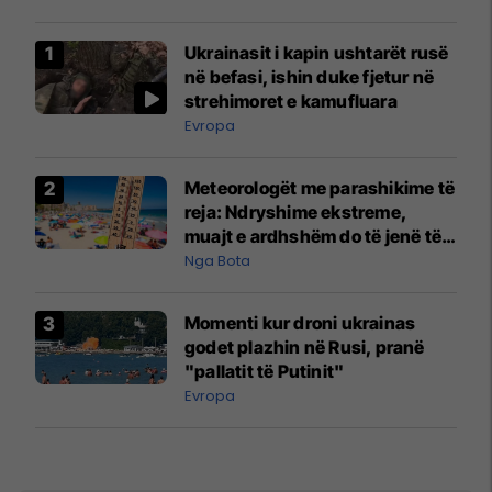
Ukrainasit i kapin ushtarët rusë
në befasi, ishin duke fjetur në
strehimoret e kamufluara
Evropa
Meteorologët me parashikime të
reja: Ndryshime ekstreme,
muajt e ardhshëm do të jenë të
pazakontë
Nga Bota
Momenti kur droni ukrainas
godet plazhin në Rusi, pranë
"pallatit të Putinit"
Evropa