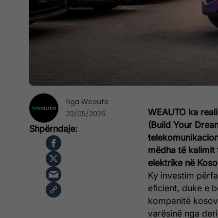
Nga
Weauto
WEAUTO ka realizu
23/05/2026
(Build Your Dre
telekomunikacio
mëdha të kalimit
elektrike në Koso
Ky investim përfa
eficient, duke e
kompanitë kosova
varësinë nga deri