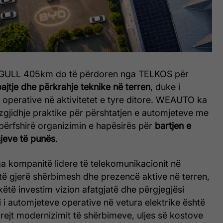
GULL 405km do të përdoren nga TELKOS për
ajtje dhe përkrahje teknike në terren
, duke i
 operative në aktivitetet e tyre ditore. WEAUTO ka
 zgjidhje praktike për përshtatjen e automjeteve me
përfshirë organizimin e hapësirës për
bartjen e
sjeve të punës
.
ga kompanitë lidere të telekomunikacionit në
të gjerë shërbimesh dhe prezencë aktive në terren,
të investim vizion afatgjatë dhe përgjegjësi
 i automjeteve operative në vetura elektrike është
rejt modernizimit të shërbimeve, uljes së kostove