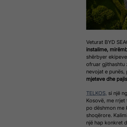
Veturat BYD SEA
instalime, mirëmb
shërbyer ekipeve
ofruar gjithashtu
nevojat e punës, 
mjeteve dhe paji
TELKOS,
si një n
Kosovë, me rrjet 
po dëshmon me kë
shoqërore. Kalimi
një hap konkret d