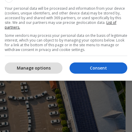
 e pavarur nga çdo pagesë shtesë.
Your personal data will be processed and information from your device
(cookies, unique identifiers, and other device data) may be stored by,
accessed by and shared with 369 partners, or used specifically by this
dëshmojmë se kompanitë kosovare mund të
site. We and our partners may use precise geolocation data.
List of
elektrike pa kompromis në funksionalitet, efikasitet
partners.
ive. Kur veturat elektrike kombinohen me karikim
Some vendors may process your personal data on the basis of legitimate
interest, which you can object to by managing your options below. Look
energji solare, rezultati është një flotë moderne
for a link at the bottom of this page or in the site menu to manage or
imal për kilometër,” u kumtua nga WEAUTO.
withdraw consent in privacy and cookie settings.
Manage options
Consent