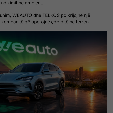
 ndikimit në ambient.
unim, WEAUTO dhe TELKOS po krijojnë një
r kompanitë që operojnë çdo ditë në terren.