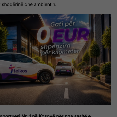
 shoqërinë dhe ambientin.
mportuesi Nr. 1 në Kosovë për nga sasitë e