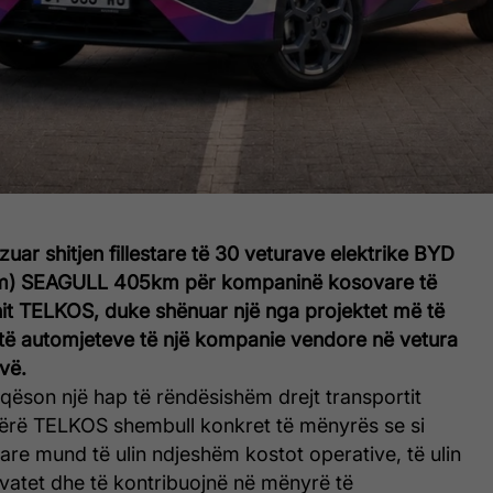
ar shitjen fillestare të 30 veturave elektrike BYD
am) SEAGULL 405km për kompaninë kosovare të
nit TELKOS
, duke shënuar një nga projektet më të
 të automjeteve të një kompanie vendore në vetura
vë.
qëson një hap të rëndësishëm drejt transportit
 bërë TELKOS shembull konkret të mënyrës se si
re mund të ulin ndjeshëm kostot operative, të ulin
vatet dhe të kontribuojnë në mënyrë të