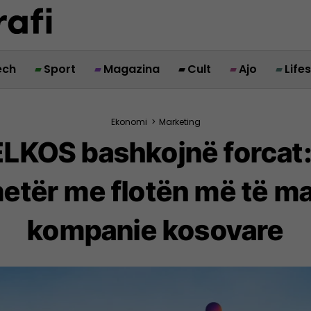
ech
Sport
Magazina
Cult
Ajo
Life
Ekonomi
>
Marketing
KOS bashkojnë forcat: 
etër me flotën më të mad
kompanie kosovare