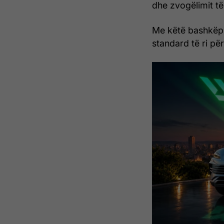
dhe zvogëlimit të
Me këtë bashkëp
standard të ri pë