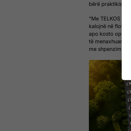
bërë praktikisht
“Me TELKOS po 
kalojnë në flotë 
apo kosto operat
të menaxhuar dhe 
me shpenzim min