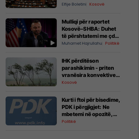
kushtetuese, por
Elfije Boletini
Kosovë
ngërçi mund të zgjasë
pafund
Mulliqi për raportet
Kosovë–SHBA: Duhet
të përshtatemi me çdo
administratë
Muhamet Hajrullahu
Politikë
amerikane
IHK përditëson
parashikimin - priten
vranësira konvektive,
erëra të fuqishme dhe
Kosovë
breshër
​Kurti i ftoi për bisedime,
PDK i përgjigjet: Ne
mbetemi në opozitë,
Kuvendi të bëhet sot
Politikë