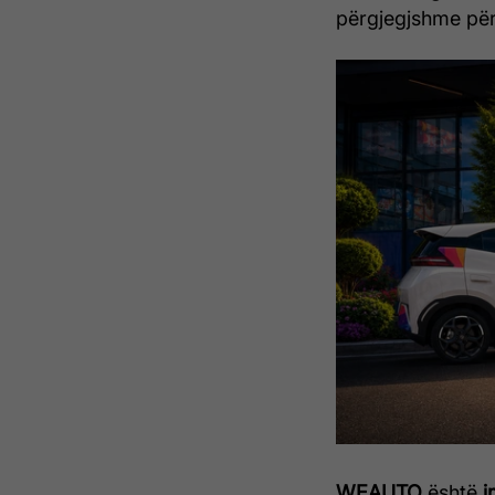
përgjegjshme për
WEAUTO
është
i