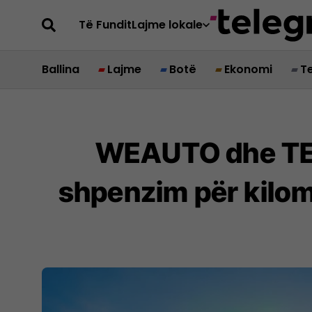
Të Fundit
Lajme lokale
Ballina
Lajme
Botë
Ekonomi
T
WEAUTO dhe TEL
shpenzim për kilom