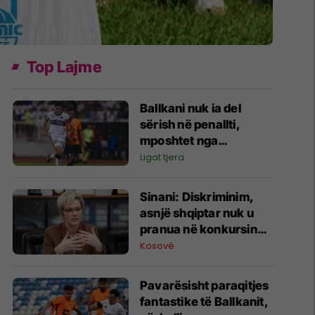
Top Lajme
Ballkani nuk ia del
sërish në penallti,
mposhtet nga
Bohemians dhe
Ligat tjera
eliminohet nga garat
evropiane
Sinani: Diskriminim,
asnjë shqiptar nuk u
pranua në konkursin
për zjarrfikës në
Kosovë
Preshevë dhe Bujanoc
Pavarësisht paraqitjes
fantastike të Ballkanit,