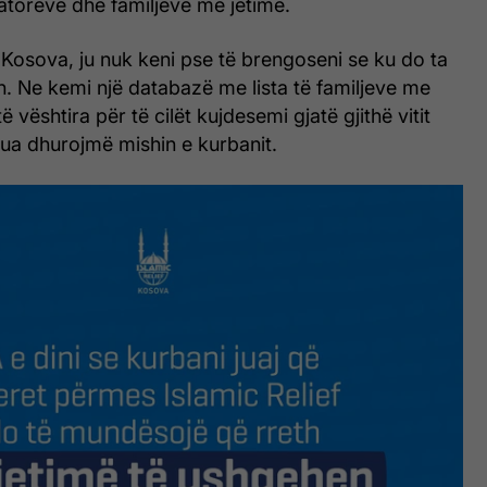
torëve dhe familjeve me jetimë.
 Kosova, ju nuk keni pse të brengoseni se ku do ta
. Ne kemi një databazë me lista të familjeve me
ë vështira për të cilët kujdesemi gjatë gjithë vitit
 ua dhurojmë mishin e kurbanit.