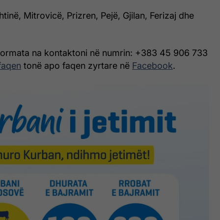
htinë, Mitrovicë, Prizren, Pejë, Gjilan, Ferizaj dhe
ormata na kontaktoni në numrin: +383 45 906 733
faqen
tonë apo faqen zyrtare në
Facebook
.