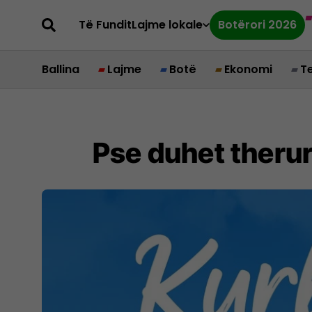
Të Fundit
Lajme lokale
Botërori 2026
Ballina
Lajme
Botë
Ekonomi
T
Pse duhet therur