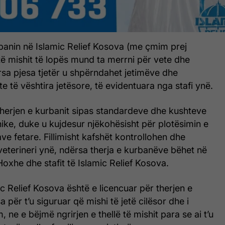
banin në Islamic Relief Kosova (me çmim prej
të mishit të lopës mund ta merrni për vete dhe
ërsa pjesa tjetër u shpërndahet jetimëve dhe
e të vështira jetësore, të evidentuara nga stafi ynë.
herjen e kurbanit sipas standardeve dhe kushteve
enike, duke u kujdesur njëkohësisht për plotësimin e
ave fetare. Fillimisht kafshët kontrollohen dhe
eterineri ynë, ndërsa therja e kurbanëve bëhet në
oxhe dhe stafit të Islamic Relief Kosova.
ic Relief Kosova është e licencuar për therjen e
për t’u siguruar që mishi të jetë cilësor dhe i
 ne e bëjmë ngrirjen e thellë të mishit para se ai t’u