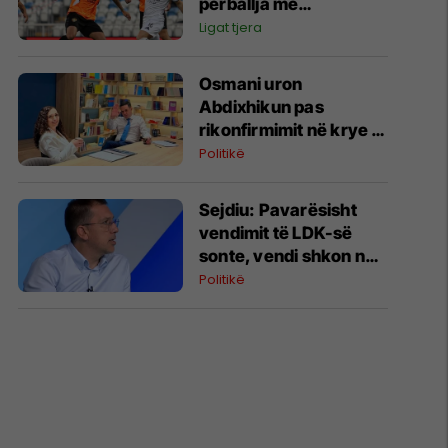
përballja me
Bohemians shkon në
Ligat tjera
vazhdime
Osmani uron
Abdixhikun pas
rikonfirmimit në krye të
LDK-së: Jo çdo fitore
Politikë
është e zakonshme
Sejdiu: Pavarësisht
vendimit të LDK-së
sonte, vendi shkon në
zgjedhje të reja
Politikë