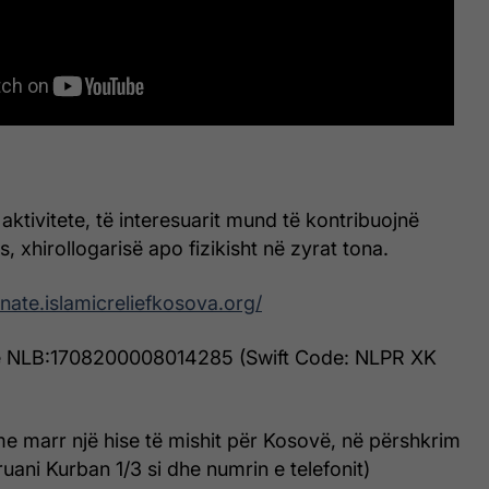
 aktivitete, të interesuarit mund të kontribuojnë
 xhirollogarisë apo fizikisht në zyrat tona.
onate.islamicreliefkosova.org/
 në NLB:1708200008014285 (Swift Code: NLPR XK
e marr një hise të mishit për Kosovë, në përshkrim
uani Kurban 1/3 si dhe numrin e telefonit)