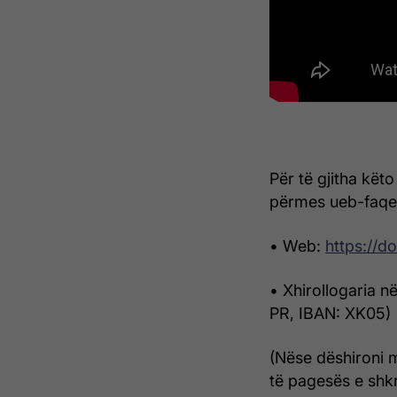
Për të gjitha këto
përmes ueb-faqes,
• Web:
https://d
• Xhirollogaria
PR, IBAN: XK05)
(Nëse dëshironi m
të pagesës e shkr