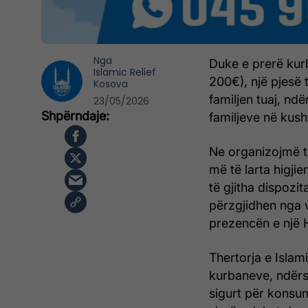
Nga
Duke e prerë kur
Islamic Relief
200€), një pjesë 
Kosova
familjen tuaj, nd
23/05/2026
familjeve në kusht
Ne organizojmë t
më të larta higji
të gjitha dispozit
përzgjidhen nga v
prezencën e një H
Thertorja e Islam
kurbaneve, ndërsa 
sigurt për konsum,