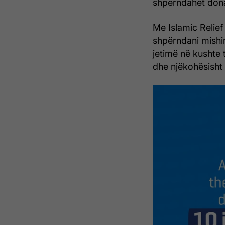
shpërndahet dona
Me Islamic Relief
shpërndani mishin
jetimë në kushte t
dhe njëkohësisht