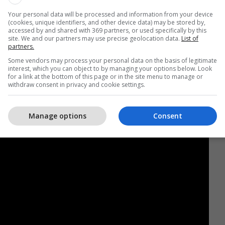
Your personal data will be processed and information from your device
kurbanit, Islamic Relief Kosova synon që 2 000
(cookies, unique identifiers, and other device data) may be stored by,
t’u dhurojmë dhurata Bajrami në mënyrë që edhe ata
accessed by and shared with 369 partners, or used specifically by this
site. We and our partners may use precise geolocation data.
List of
s sikurse fëmijët tjerë. Po ashtu me mbështetjen e
partners.
sojmë t’u sigurojmë fëmijëve jetimë edhe rroba të
Some vendors may process your personal data on the basis of legitimate
siç edhe është traditë për shumë familje në vendin
interest, which you can object to by managing your options below. Look
for a link at the bottom of this page or in the site menu to manage or
withdraw consent in privacy and cookie settings.
Manage options
Consent