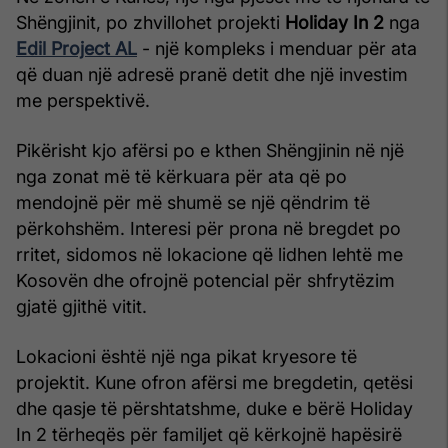
Shëngjinit, po zhvillohet projekti
Holiday In 2
nga
Edil Project AL
- një kompleks i menduar për ata
që duan një adresë pranë detit dhe një investim
me perspektivë.
Pikërisht kjo afërsi po e kthen Shëngjinin në një
nga zonat më të kërkuara për ata që po
mendojnë për më shumë se një qëndrim të
përkohshëm. Interesi për prona në bregdet po
rritet, sidomos në lokacione që lidhen lehtë me
Kosovën dhe ofrojnë potencial për shfrytëzim
gjatë gjithë vitit.
Lokacioni është një nga pikat kryesore të
projektit. Kune ofron afërsi me bregdetin, qetësi
dhe qasje të përshtatshme, duke e bërë Holiday
In 2 tërheqës për familjet që kërkojnë hapësirë