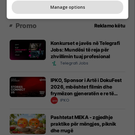
Manage options
Promo
Reklamo këtu
Konkurset e javës në Telegrafi
Jobs: Mundësi të reja për
zhvillimin tuaj profesional
Telegrafi Jobs
IPKO, Sponsor i Artë i DokuFest
2026, mbështet filmin dhe
frymëzon gjeneratën e re të
krijuesve
IPKO
Pashtetat MEKA - zgjedhje
praktike për mëngjes, piknik
dhe rrugë