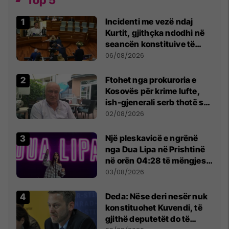
Incidenti me vezë ndaj
Kurtit, gjithçka ndodhi në
seancën konstituive të
Kuvendit
06/08/2026
Ftohet nga prokuroria e
Kosovës për krime lufte,
ish-gjenerali serb thotë se
dikush e tradhtoi në
02/08/2026
Beograd
Një pleskavicë e ngrënë
nga Dua Lipa në Prishtinë
në orën 04:28 të mëngjesit
- dhe bota digjitale serbe
03/08/2026
shpall gjendjen e luftës
Deda: Nëse deri nesër nuk
konstituohet Kuvendi, të
gjithë deputetët do të