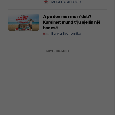
MEKA HALAL FOOD
A po don me rrnu n’deti?
Kursimet mund t’ju sjellin një
banesë
Banka Ekonomike