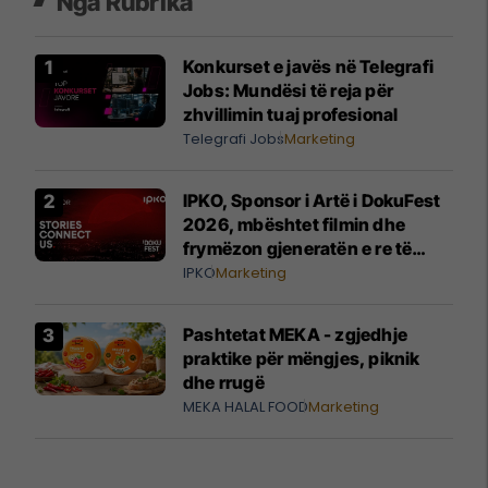
Nga Rubrika
Konkurset e javës në Telegrafi
Jobs: Mundësi të reja për
zhvillimin tuaj profesional
Telegrafi Jobs
Marketing
IPKO, Sponsor i Artë i DokuFest
2026, mbështet filmin dhe
frymëzon gjeneratën e re të
krijuesve
IPKO
Marketing
Pashtetat MEKA - zgjedhje
praktike për mëngjes, piknik
dhe rrugë
MEKA HALAL FOOD
Marketing