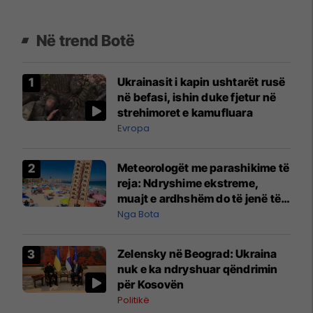
Në trend Botë
Ukrainasit i kapin ushtarët rusë
në befasi, ishin duke fjetur në
strehimoret e kamufluara
Evropa
Meteorologët me parashikime të
reja: Ndryshime ekstreme,
muajt e ardhshëm do të jenë të
pazakontë
Nga Bota
Zelensky në Beograd: Ukraina
nuk e ka ndryshuar qëndrimin
për Kosovën
Politikë