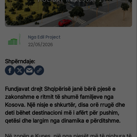
Nga
Edil Project
22/05/2026
Fundjavat drejt Shqipërisë janë bërë pjesë e
zakonshme e ritmit të shumë familjeve nga
Kosova. Një nisje e shkurtër, disa orë rrugë dhe
deti bëhet destinacioni më i afërt për pushim,
qetësi dhe largim nga dinamika e përditshme.
Në zonën e Kunes, një nga pjesët më të njohura të