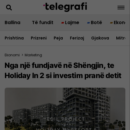
Ballina
Të fundit
Lajme
Botë
Ekono
Prishtina
Prizreni
Peja
Ferizaj
Gjakova
Mitrov
Ekonomi
>
Marketing
Nga një fundjavë në Shëngjin, te
Holiday In 2 si investim pranë detit