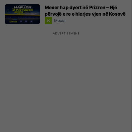
Mexer hap dyert në Prizren – Një
përvojë e re e blerjes vjen në Kosovë
Mexer