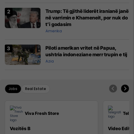
Trump: Të gjithë liderët iranianë janë
në varrimin e Khameneit, por nuk do
t’i godasim
Amerika
Piloti amerikan vritet në Papua,
ushtria indoneziane merr trupin e tij
Azia
Jobs
Real Estate
Viva Fresh Store
Teleg
Vozitës B
Video Editor