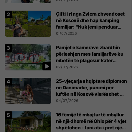
Çifti i ri nga Zvicra zhvendoset
në Kosovë dhe hap kamping
familjar: "Nuk jemi penduar
asnjë ditë"
01/07/2026
Pamjet e kamerave zbardhin
përleshjen mes familjarëve ku
mbetën të plagosur katër
persona
02/07/2026
25-vjeçarja shqiptare diplomon
në Danimarkë, punimi për
luftën në Kosovë vlerësohet me
notën më të lartë
04/07/2026
16 fëmijë të mbajtur të mbyllur
në një dhomë në Ohio për 4 vjet
shpëtohen - tani ata i pret një