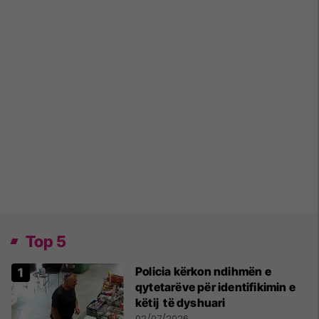
Top 5
Policia kërkon ndihmën e
qytetarëve për identifikimin e
këtij të dyshuari
02/07/2026