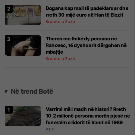
Dogana kap mall të padeklaruar dhe
rreth 30 mijë euro në Han të Elezit
Kronika e Zezë
Theren me thikë dy persona në
Rahovec, të dyshuarit dërgohen në
mbajtje
Kronika e Zezë
Në trend Botë
Varrimi më i madh në histori? Rreth
10.2 milionë persona morën pjesë në
funeralin e liderit të Iranit në 1989
Azia