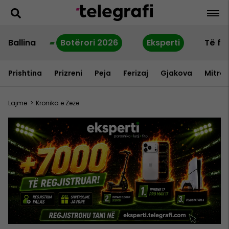
Ballina
Botërori 2026
Eksperti
Të fu
Prishtina
Prizreni
Peja
Ferizaj
Gjakova
Mitrov
Lajme
>
Kronika e Zezë