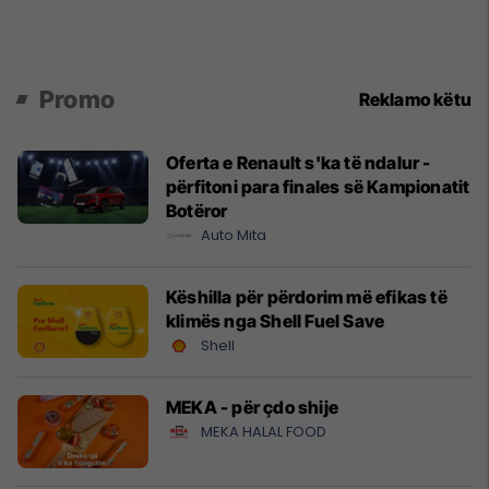
Promo
Reklamo këtu
Oferta e Renault s'ka të ndalur -
përfitoni para finales së Kampionatit
Botëror
Auto Mita
Këshilla për përdorim më efikas të
klimës nga Shell Fuel Save
Shell
MEKA - për çdo shije
MEKA HALAL FOOD