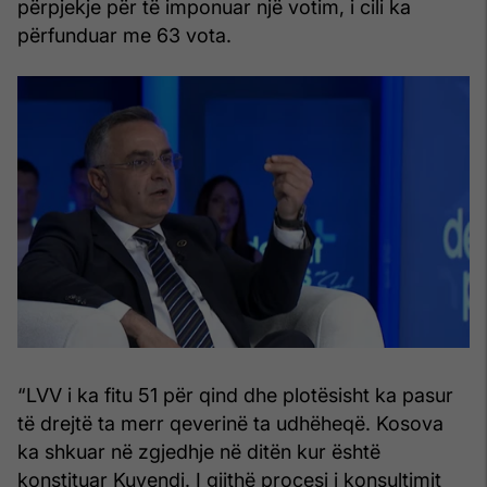
përpjekje për të imponuar një votim, i cili ka
përfunduar me 63 vota.
“LVV i ka fitu 51 për qind dhe plotësisht ka pasur
të drejtë ta merr qeverinë ta udhëheqë. Kosova
ka shkuar në zgjedhje në ditën kur është
konstituar Kuvendi. I gjithë procesi i konsultimit