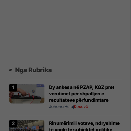
Nga Rubrika
Dy ankesa në PZAP, KQZ pret
vendimet për shpalljen e
rezultateve përfundimtare
Jehona Hulaj
Kosovë
Rinumërimi i votave, ndryshime
të vogle te subjektet politike