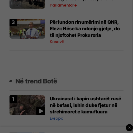
Parlamentare
​Përfundon rinumërimi në QNR,
Elezi: Nëse ka ndonjë gjetje, do
të njoftohet Prokuroria
Kosovë
Në trend Botë
Ukrainasit i kapin ushtarët rusë
në befasi, ishin duke fjetur në
strehimoret e kamufluara
Evropa
×