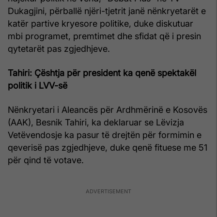
Dukagjini, përballë njëri-tjetrit janë nënkryetarët e
katër partive kryesore politike, duke diskutuar
mbi programet, premtimet dhe sfidat që i presin
qytetarët pas zgjedhjeve.
Tahiri: Çështja për president ka qenë spektakël
politik i LVV-së
Nënkryetari i Aleancës për Ardhmërinë e Kosovës
(AAK), Besnik Tahiri, ka deklaruar se Lëvizja
Vetëvendosje ka pasur të drejtën për formimin e
qeverisë pas zgjedhjeve, duke qenë fituese me 51
për qind të votave.