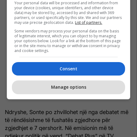
Your personal data will be processed and information from
your device (cookies, unique identifiers, and other device
data) may be stored by, accessed by and shared with 369
partners, or used specifically by this site. We and our partners
may use precise geolocation data.
List of partners.
Some vendors may process your personal data on the basis
of legitimate interest, which you can object to by managing
your options below. Look for a link at the bottom of this page
or in the site menu to manage or withdraw consent in privacy
and cookie settings.
Consent
Manage options
Ndryshe, Sonte po zhvillohet një nga debatet më
të rëndësishme të fushatës zgjedhore për
zgjedhjet e 7 qershorit. Në emisionin më të
ndjekur politik në vend, “Debat Plus” në TV