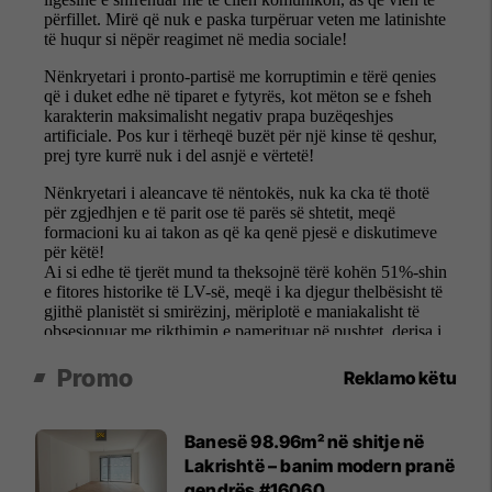
Promo
Reklamo këtu
Banesë 98.96m² në shitje në
Lakrishtë – banim modern pranë
qendrës #16060