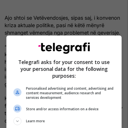
Ajo shtoi se Vetëvendosjes, sipas saj, i konvenon
kriza aktuale politike, pasi në këtë mënyrë
shmanget vëmendja nga problemet në qeverisje.
“Përveç që nuk duan të qeverisin, atyre po u
konvenon kjo krizë. Kjo krizë po ua fsheh krejt
Telegrafi asks for your consent to use
hajninë dhe matrapazllëqet që po ndodhin në
your personal data for the following
institucionet shtetërore, duke krijuar armiq
purposes:
imagjinarë dhe duke përdorur një diskurs sikur të
gjithë janë kundër tyre”, deklaroi ajo.
Personalised advertising and content, advertising and
content measurement, audience research and
services development
Kica-Xhelili tha se përballja politike duhet të
fokusohet te rezultatet e qeverisjes dhe, sipas saj,
Store and/or access information on a device
te “pangopësia për pushtet” e kryeministrit në
detyrë.
Learn more