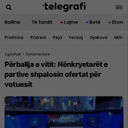
Ballina
Të fundit
Lajme
Botë
Ekono
Prishtina
Prizreni
Peja
Ferizaj
Gjakova
Mitrov
Zgjedhjet
>
Parlamentare
Përballja e vitit: Nënkryetarët e
partive shpalosin ofertat për
votuesit