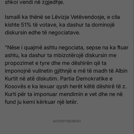
shkoi vendi në zgjedhje.
Ismaili ka thënë se Lëvizja Vetëvendosje, e cila
kishte 51% të votave, ka dashur ta dominojë
diskursin edhe të negociatave.
“Nëse i quajmë ashtu negociata, sepse na ka ftuar
ashtu, ka dashur ta mbizotërojë diskursin me
propozimet e tyre dhe me dëshirën që ta
imponojnë vullnetin gjithnjë e më të madh të Albin
Kurtit në atë diskutim. Partia Demokratike e
Kosovës e ka lexuar qysh herët këtë dëshirë të z.
Kurti për ta imponuar mendimin e vet dhe ne në
fund ju kemi kërkuar një letër.