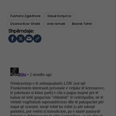
Fushata Zgjedhore
Glauk Konjufca
Doarsa Kica-Xhelili
Uran Ismaili
Besnik Tahiri