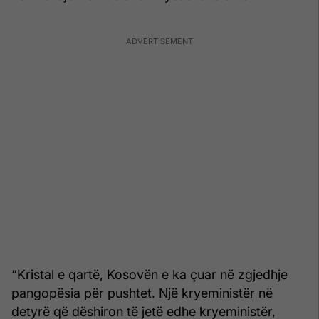
“Kristal e qartë, Kosovën e ka çuar në zgjedhje
pangopësia për pushtet. Një kryeministër në
detyrë që dëshiron të jetë edhe kryeministër,