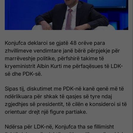
Konjufca deklaroi se gjatë 48 orëve para
zhvillimeve vendimtare janë bërë përpjekje për
marrëveshje politike, përfshirë takime të
kryeministrit Albin Kurti me përfaqësues të LDK-
së dhe PDK-së.
Sipas tij, diskutimet me PDK-në kanë qenë më të
ndërlikuara për shkak të qasjes së tyre ndaj
zgjedhjes së presidentit, të cilën e konsideroi si të
orientuar drejt një figure partiake.
Ndërsa për LDK-në, Konjufca tha se fillimisht