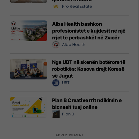
Pro Real Estate
Alba Health bashkon
profesionistët e kujdesit në një
rrjet të përbashkët në Zvicër
Alba Health
Nga UBT në skenën botërore të
robotikës: Kosova drejt Koresë
së Jugut
UBT
Plan B Creative rrit ndikimin e
biznesit tuaj online
Plan B