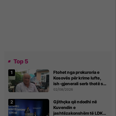
Top 5
Ftohet nga prokuroria e
Kosovës për krime lufte,
ish-gjenerali serb thotë se
dikush e tradhtoi në
02/08/2026
Beograd
Gjithçka që ndodhi në
Kuvendin e
jashtëzakonshëm të LDK-