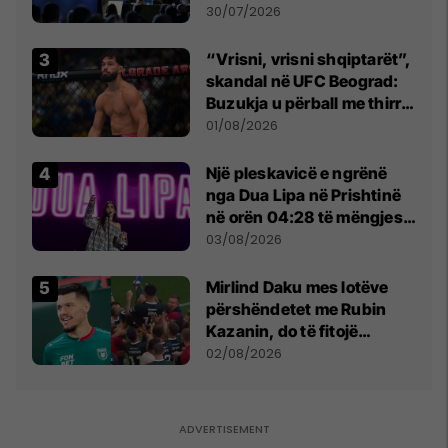
së
30/07/2026
“Vrisni, vrisni shqiptarët”,
skandal në UFC Beograd:
Buzukja u përball me thirrje
anti-shqiptare nga
01/08/2026
tribunat
Një pleskavicë e ngrënë
nga Dua Lipa në Prishtinë
në orën 04:28 të mëngjesit
- dhe bota digjitale serbe
03/08/2026
shpall gjendjen e luftës
Mirlind Daku mes lotëve
përshëndetet me Rubin
Kazanin, do të fitojë
miliona te Spartak Moska
02/08/2026