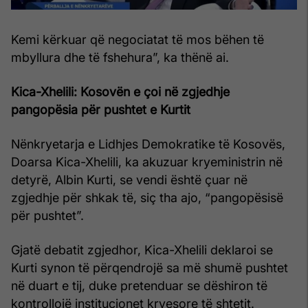
Kemi kërkuar që negociatat të mos bëhen të
mbyllura dhe të fshehura”, ka thënë ai.
Kica-Xhelili: Kosovën e çoi në zgjedhje
pangopësia për pushtet e Kurtit
Nënkryetarja e Lidhjes Demokratike të Kosovës,
Doarsa Kica-Xhelili, ka akuzuar kryeministrin në
detyrë, Albin Kurti, se vendi është çuar në
zgjedhje për shkak të, siç tha ajo, “pangopësisë
për pushtet”.
Gjatë debatit zgjedhor, Kica-Xhelili deklaroi se
Kurti synon të përqendrojë sa më shumë pushtet
në duart e tij, duke pretenduar se dëshiron të
kontrollojë institucionet kryesore të shtetit.