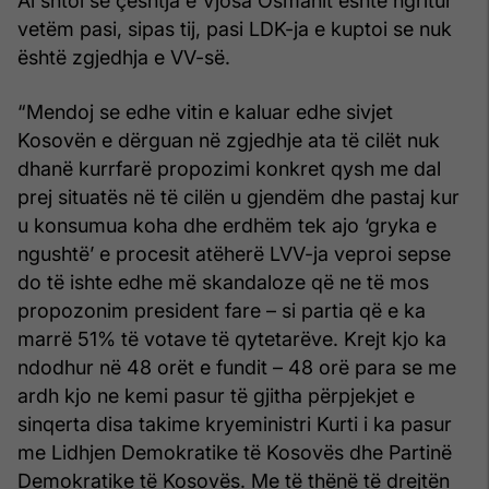
Ai shtoi se çështja e Vjosa Osmanit është ngritur
vetëm pasi, sipas tij, pasi LDK-ja e kuptoi se nuk
është zgjedhja e VV-së.
“Mendoj se edhe vitin e kaluar edhe sivjet
Kosovën e dërguan në zgjedhje ata të cilët nuk
dhanë kurrfarë propozimi konkret qysh me dal
prej situatës në të cilën u gjendëm dhe pastaj kur
u konsumua koha dhe erdhëm tek ajo ‘gryka e
ngushtë’ e procesit atëherë LVV-ja veproi sepse
do të ishte edhe më skandaloze që ne të mos
propozonim president fare – si partia që e ka
marrë 51% të votave të qytetarëve. Krejt kjo ka
ndodhur në 48 orët e fundit – 48 orë para se me
ardh kjo ne kemi pasur të gjitha përpjekjet e
sinqerta disa takime kryeministri Kurti i ka pasur
me Lidhjen Demokratike të Kosovës dhe Partinë
Demokratike të Kosovës. Me të thënë të drejtën