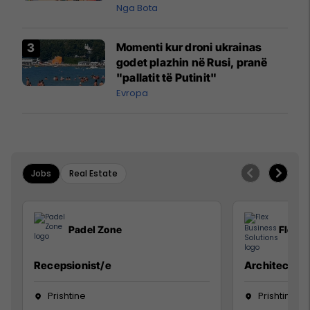
pazakontë
Nga Bota
Momenti kur droni ukrainas
godet plazhin në Rusi, pranë
"pallatit të Putinit"
Evropa
Jobs
Real Estate
Padel Zone
Flex B
Recepsionist/e
Architect
Prishtine
Prishtinë