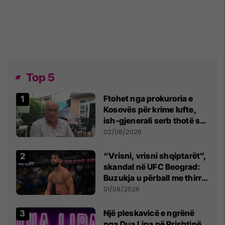
Top 5
Ftohet nga prokuroria e
Kosovës për krime lufte,
ish-gjenerali serb thotë se
dikush e tradhtoi në
02/08/2026
Beograd
“Vrisni, vrisni shqiptarët”,
skandal në UFC Beograd:
Buzukja u përball me thirrje
anti-shqiptare nga
01/08/2026
tribunat
Një pleskavicë e ngrënë
nga Dua Lipa në Prishtinë