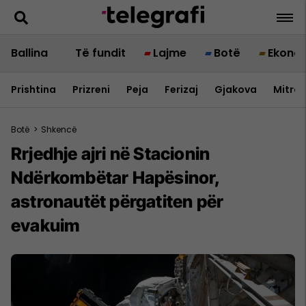
Ballina
Të fundit
Lajme
Botë
Ekono
Prishtina
Prizreni
Peja
Ferizaj
Gjakova
Mitrov
Botë
>
Shkencë
Rrjedhje ajri në Stacionin
Ndërkombëtar Hapësinor,
astronautët përgatiten për
evakuim