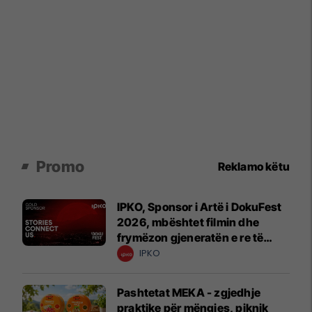
Promo
Reklamo këtu
IPKO, Sponsor i Artë i DokuFest
2026, mbështet filmin dhe
frymëzon gjeneratën e re të
krijuesve
IPKO
Pashtetat MEKA - zgjedhje
praktike për mëngjes, piknik