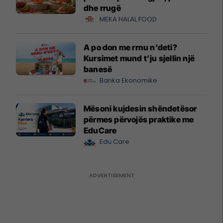
dhe rrugë
MEKA HALAL FOOD
A po don me rrnu n’deti?
Kursimet mund t’ju sjellin një
banesë
Banka Ekonomike
Mësoni kujdesin shëndetësor
përmes përvojës praktike me
EduCare
Edu Care