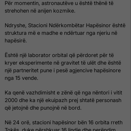
Për momentin, astronautëve u është thënë të
strehohen në anijen kozmike.
Ndryshe, Stacioni Ndërkombëtar Hapësinor është
struktura më e madhe e ndërtuar nga njeriu në
hapësirë.
Është një laborator orbital që përdoret për të
kryer eksperimente në gravitet të ulët dhe është
një partneritet pune i pesë agjencive hapësinore
nga 15 vende.
Ka qenë vazhdimisht e zënë që nga nëntori i vitit
2000 dhe ka një ekuipazh prej shtatë personash
që jetojnë dhe punojnë në bord.
Në 24 orë, stacioni hapësinor bën 16 orbita rreth
Tokës, duke përshkuar 16 lindje dhe perëndim