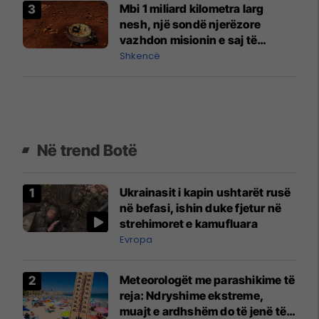
Mbi 1 miliard kilometra larg
nesh, një sondë njerëzore
vazhdon misionin e saj të
heshtur në Saturn
Shkencë
Në trend Botë
Ukrainasit i kapin ushtarët rusë
në befasi, ishin duke fjetur në
strehimoret e kamufluara
Evropa
Meteorologët me parashikime të
reja: Ndryshime ekstreme,
muajt e ardhshëm do të jenë të