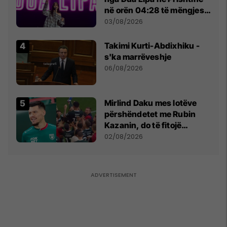
në orën 04:28 të mëngjesit
- dhe bota digjitale serbe
03/08/2026
shpall gjendjen e luftës
Takimi Kurti-Abdixhiku -
s'ka marrëveshje
06/08/2026
Mirlind Daku mes lotëve
përshëndetet me Rubin
Kazanin, do të fitojë
miliona te Spartak Moska
02/08/2026