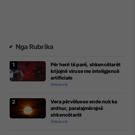
Nga Rubrika
Për herë të parë, shkencëtarët
krijojnë viruse me inteligjencë
artificiale
Shkencë
Vera përvëluese ende nuk ka
ardhur, paralajmërojnë
shkencëtarët
Shkencë