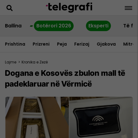
Ballina
Botërori 2026
Eksperti
Të fu
Prishtina
Prizreni
Peja
Ferizaj
Gjakova
Mitrov
Lajme
>
Kronika e Zezë
Dogana e Kosovës zbulon mall të
padeklaruar në Vërmicë