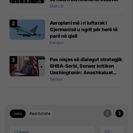
Mali i Zi
Aeroplani më i ri luftarak i
Gjermanisë u ngrit për herë të
parë në qiell
Evropa
Pas nisjes së dialogut strategjik
SHBA-Serbi, Serwer kritikon
Uashingtonin: Anashkaluat
Banjskën, sulmin ndaj KFOR-it
Serbia
dhe rrëmbimin e Policëve të
Kosovës
Jobs
Real Estate