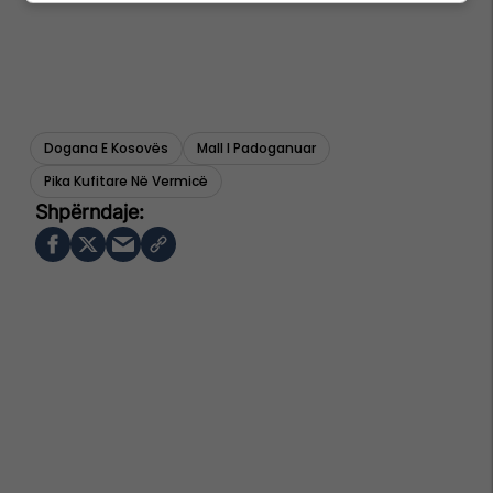
Dogana E Kosovës
Mall I Padoganuar
Pika Kufitare Në Vermicë