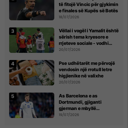
të fitojë Vincic për gjykimin
e finales së Kupës së Botës
18/07/2026
Vëllai i vogël i Yamalit është
sërish tema kryesore e
rrjeteve sociale - vodhi
vëmendjen pas finales së
20/07/2026
Kupës së Botës
Pse udhëtarët me përvojë
vendosin një rrotull letre
higjienike në valixhe
20/07/2026
As Barcelona e as
Dortmundi, gjiganti
gjerman e mbyllë
marrëveshjen për Fisnik
19/07/2026
Asllanin