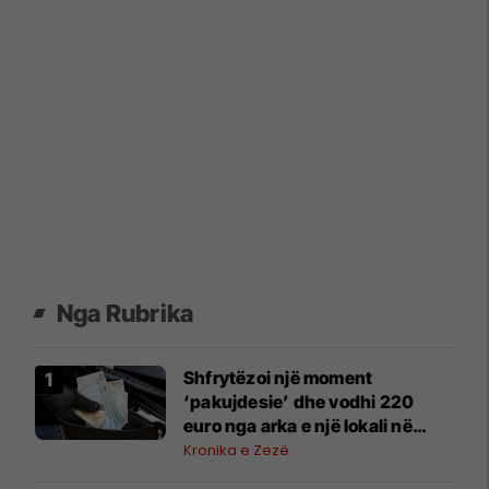
Nga Rubrika
Shfrytëzoi një moment
‘pakujdesie’ dhe vodhi 220
euro nga arka e një lokali në
Zveçan, Policia heton rastin
Kronika e Zezë