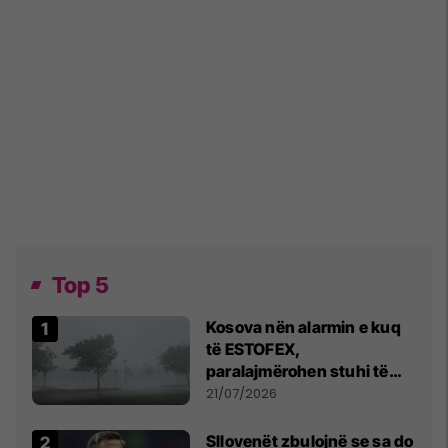
Top 5
Kosova nën alarmin e kuq
të ESTOFEX,
paralajmërohen stuhi të
fuqishme me breshër dhe
21/07/2026
erëra të forta
Sllovenët zbulojnë se sa do