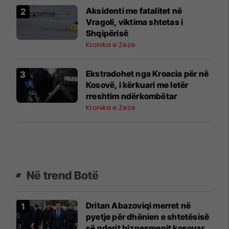
Aksidenti me fatalitet në
Vragoli, viktima shtetas i
Shqipërisë
Kronika e Zezë
Ekstradohet nga Kroacia për në
Kosovë, i kërkuari me letër
rreshtim ndërkombëtar
Kronika e Zezë
Në trend Botë
Dritan Abazoviqi merret në
pyetje për dhënien e shtetësisë
së nderit biznesmenit kosovar