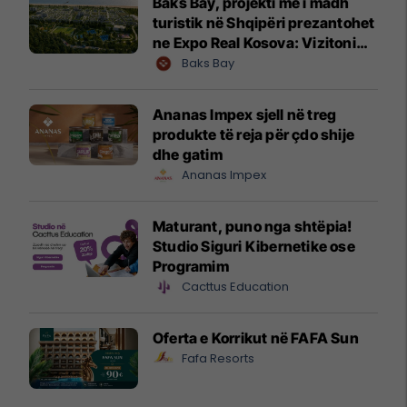
Baks Bay, projekti me i madh
turistik në Shqipëri prezantohet
ne Expo Real Kosova: Vizitoni
shtandin dhe zbuloni
Baks Bay
mundësitë e investimit
Ananas Impex sjell në treg
produkte të reja për çdo shije
dhe gatim
Ananas Impex
Maturant, puno nga shtëpia!
Studio Siguri Kibernetike ose
Programim
Cacttus Education
Oferta e Korrikut në FAFA Sun
Fafa Resorts