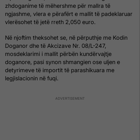
zhdoganime të mëhershme për mallra të
ngjashme, vlera e përafërt e mallit të padeklaruar
vlerësohet të jetë rreth 2,050 euro.
Në njoftim theksohet se, në përputhje me Kodin
Doganor dhe të Akcizave Nr. 08/L-247,
mosdeklarimi i mallit përbën kundërvajtje
doganore, pasi synon shmangien ose uljen e
detyrimeve të importit të parashikuara me
legjislacionin në fuqi.