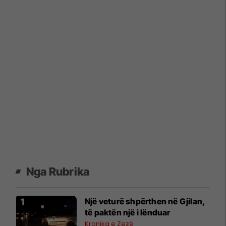
Nga Rubrika
Një veturë shpërthen në Gjilan,
të paktën një i lënduar
Kronika e Zezë