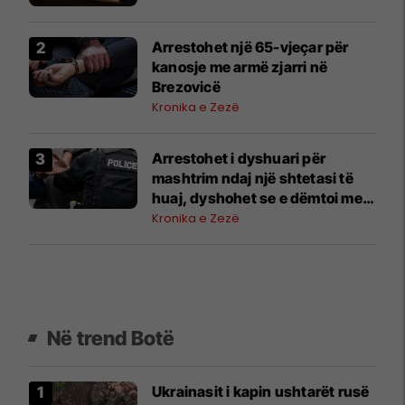
Arrestohet një 65-vjeçar për
kanosje me armë zjarri në
Brezovicë
Kronika e Zezë
Arrestohet i dyshuari për
mashtrim ndaj një shtetasi të
huaj, dyshohet se e dëmtoi me
500 mijë euro
Kronika e Zezë
Në trend Botë
Ukrainasit i kapin ushtarët rusë