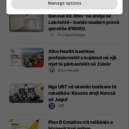
Manage options
Banesë 98.96m² në shitje në
Lakrishtë – banim modern pranë
qendrës #16060
Pro Real Estate
Alba Health bashkon
profesionistët e kujdesit në një
rrjet të përbashkët në Zvicër
Alba Health
Nga UBT në skenën botërore të
robotikës: Kosova drejt Koresë
së Jugut
UBT
Plan B Creative rrit ndikimin e
biznesit tuaj online