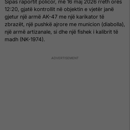
Sipas raportit policor, më 16 maj 2026 rreth orës
12:20, gjatë kontrollit në objektin e vjetër janë
gjetur një armë AK-47 me një karikator të
zbrazët, një pushkë ajrore me municion (diabolla),
një armë artizanale, si dhe një fishek i kalibrit të
madh (NK-1974).