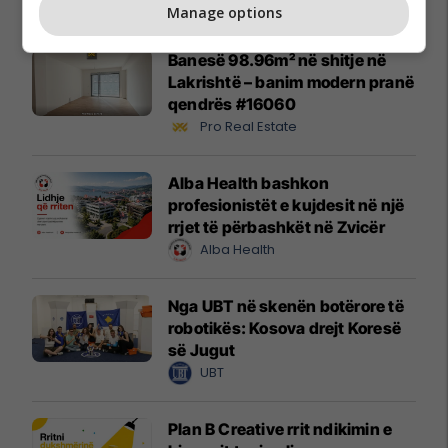
Promo
Reklamo këtu
Manage options
Banesë 98.96m² në shitje në
Lakrishtë – banim modern pranë
qendrës #16060
Pro Real Estate
Alba Health bashkon
profesionistët e kujdesit në një
rrjet të përbashkët në Zvicër
Alba Health
Nga UBT në skenën botërore të
robotikës: Kosova drejt Koresë
së Jugut
UBT
Plan B Creative rrit ndikimin e