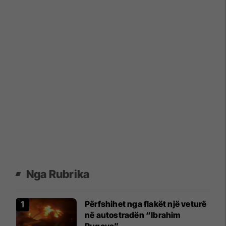
Nga Rubrika
Përfshihet nga flakët një veturë
në autostradën “Ibrahim
Rugova”