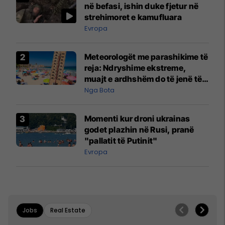
në befasi, ishin duke fjetur në
strehimoret e kamufluara
Evropa
Meteorologët me parashikime të
reja: Ndryshime ekstreme,
muajt e ardhshëm do të jenë të
pazakontë
Nga Bota
Momenti kur droni ukrainas
godet plazhin në Rusi, pranë
"pallatit të Putinit"
Evropa
Jobs
Real Estate