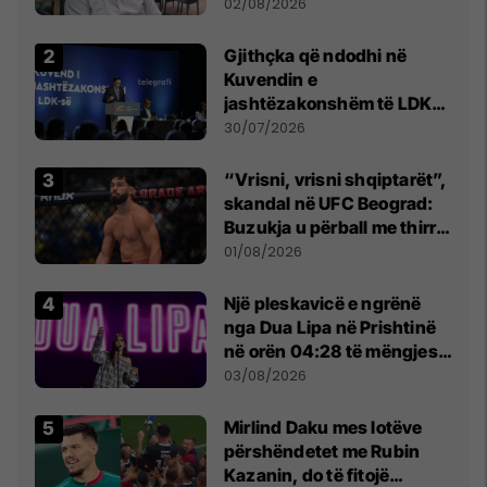
dikush e tradhtoi në
02/08/2026
Beograd
Gjithçka që ndodhi në
Kuvendin e
jashtëzakonshëm të LDK-
së
30/07/2026
“Vrisni, vrisni shqiptarët”,
skandal në UFC Beograd:
Buzukja u përball me thirrje
anti-shqiptare nga
01/08/2026
tribunat
Një pleskavicë e ngrënë
nga Dua Lipa në Prishtinë
në orën 04:28 të mëngjesit
- dhe bota digjitale serbe
03/08/2026
shpall gjendjen e luftës
Mirlind Daku mes lotëve
përshëndetet me Rubin
Kazanin, do të fitojë