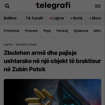
Ballina
Të fundit
Lajme
Botë
Ekono
Prishtina
Prizreni
Peja
Ferizaj
Gjakova
Mitrov
Lajme
>
Kronika e Zezë
Zbulohen armë dhe pajisje
ushtarake në një objekt të braktisur
në Zubin Potok