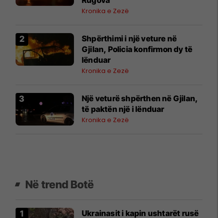
Kronika e Zezë
Shpërthimi i një veture në
Gjilan, Policia konfirmon dy të
lënduar
Kronika e Zezë
Një veturë shpërthen në Gjilan,
të paktën një i lënduar
Kronika e Zezë
Në trend Botë
Ukrainasit i kapin ushtarët rusë