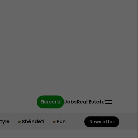
Eksperti
Jobs
Real Estate
style
Shëndeti
Fun
Newsletter