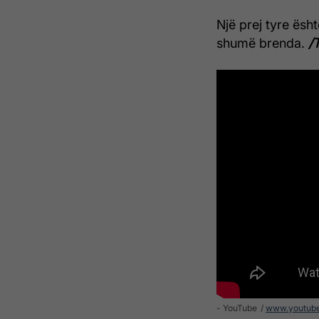
Një prej tyre ësh
shumë brenda.
/
- YouTube
www.youtub