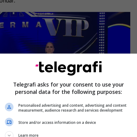
onuar.
Telegrafi asks for your consent to use your
personal data for the following purposes:
Personalised advertising and content, advertising and content
a zero është nga mbrapa”, tha Moza.
measurement, audience research and services development
Store and/or access information on a device
VIP 3 është një sukses i garantuar i këtij formati,
rs.
Learn more