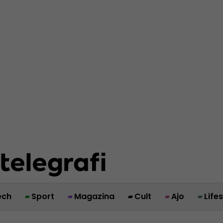
ech
Sport
Magazina
Cult
Ajo
Life