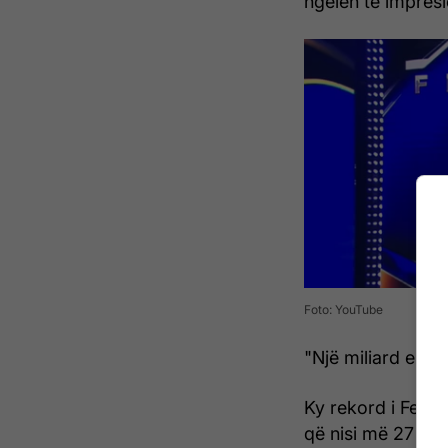
ngelën të impresi
Foto: YouTube
"Një miliard e s
Ky rekord i Ferma 
që nisi më 27 ma