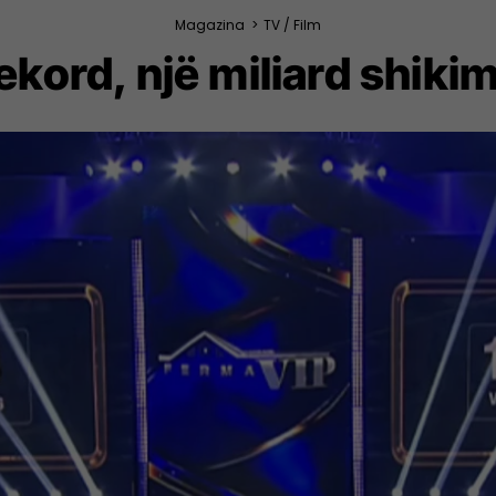
Magazina
>
TV / Film
kord, një miliard shikim