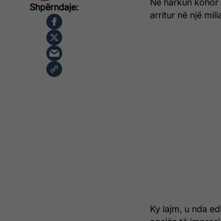
Në harkun kohor t
arritur në një mili
Ky lajm, u nda ed