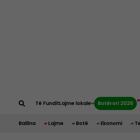
Të Fundit
Lajme lokale
Botërori 2026
Ballina
Lajme
Botë
Ekonomi
T