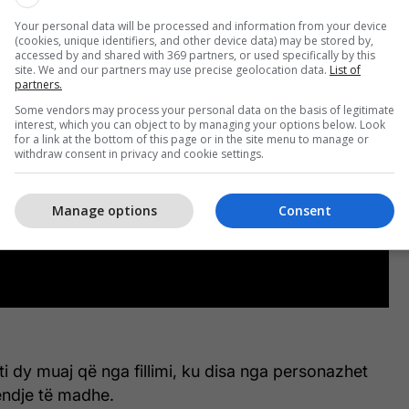
Your personal data will be processed and information from your device
(cookies, unique identifiers, and other device data) may be stored by,
accessed by and shared with 369 partners, or used specifically by this
site. We and our partners may use precise geolocation data.
List of
partners.
Some vendors may process your personal data on the basis of legitimate
interest, which you can object to by managing your options below. Look
for a link at the bottom of this page or in the site menu to manage or
withdraw consent in privacy and cookie settings.
Manage options
Consent
i dy muaj që nga fillimi, ku disa nga personazhet
ndje të madhe.