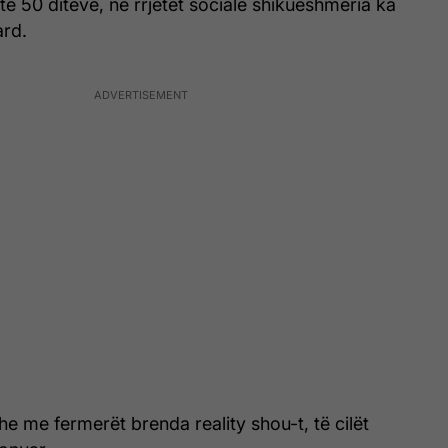
ë 50 ditëve, në rrjetet sociale shikueshmëria ka
ard.
he me fermerët brenda reality shou-t, të cilët