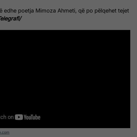
të edhe poetja Mimoza Ahmeti, që po pëlqehet tejet
Telegrafi/
e.com