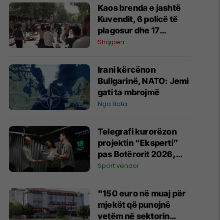
Kaos brenda e jashtë
Kuvendit, 6 policë të
plagosur dhe 17
protestues në spital
Shqipëri
Irani kërcënon
Bullgarinë, NATO: Jemi
gati ta mbrojmë
Nga Bota
Telegrafi kurorëzon
projektin “Eksperti”
pas Botërorit 2026,
ndan çmimet kryesore
Sport vendor
për fituesit
"150 euro në muaj për
mjekët që punojnë
vetëm në sektorin