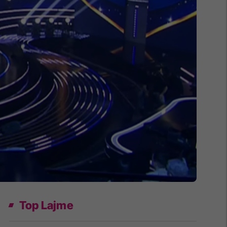
Top Lajme