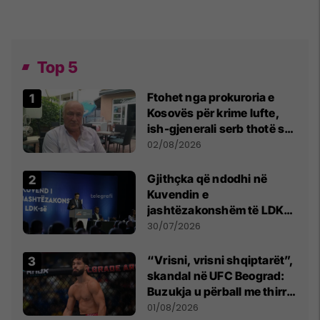
Top 5
Ftohet nga prokuroria e
Kosovës për krime lufte,
ish-gjenerali serb thotë se
dikush e tradhtoi në
02/08/2026
Beograd
Gjithçka që ndodhi në
Kuvendin e
jashtëzakonshëm të LDK-
së
30/07/2026
“Vrisni, vrisni shqiptarët”,
skandal në UFC Beograd:
Buzukja u përball me thirrje
anti-shqiptare nga
01/08/2026