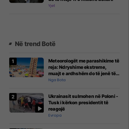
Yjet
Në trend Botë
Meteorologët me parashikime të
reja: Ndryshime ekstreme,
muajt e ardhshëm do të jenë të
pazakontë
Nga Bota
Ukrainasit sulmohen në Poloni -
Tusk i kërkon presidentit të
reagojë
Evropa