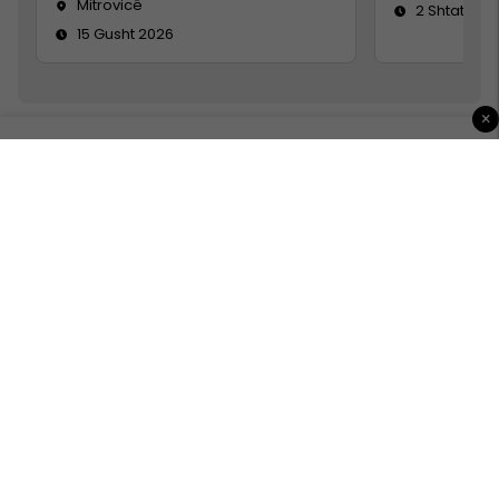
Mitrovicë
2 Shtator 2
15 Gusht 2026
×