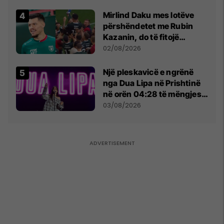
tribunat
Mirlind Daku mes lotëve
përshëndetet me Rubin
Kazanin, do të fitojë
miliona te Spartak Moska
02/08/2026
Një pleskavicë e ngrënë
nga Dua Lipa në Prishtinë
në orën 04:28 të mëngjesit
- dhe bota digjitale serbe
03/08/2026
shpall gjendjen e luftës