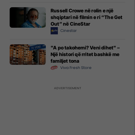
Russell Crowe në rolin e një
shqiptari në filmin e ri “The Get
Out” në CineStar
Cinestar
"A po takohemi? Veni dihet" –
Një histori që rritet bashkë me
familjet tona
Viva Fresh Store