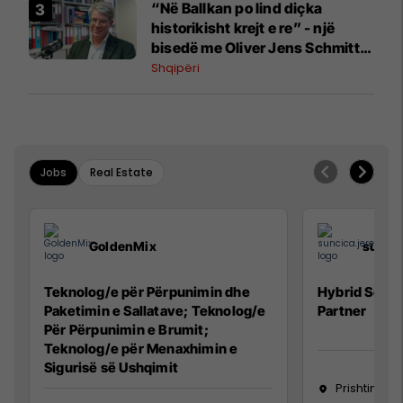
“Në Ballkan po lind diçka
historikisht krejt e re” - një
bisedë me Oliver Jens Schmitt
mbi protestat në Shqipëri dhe të
Shqipëri
kaluarën e rajonit
Jobs
Real Estate
GoldenMix
sunci
Teknolog/e për Përpunimin dhe
Hybrid Senio
Paketimin e Sallatave; Teknolog/e
Partner
Për Përpunimin e Brumit;
Teknolog/e për Menaxhimin e
Sigurisë së Ushqimit
Prishtinë