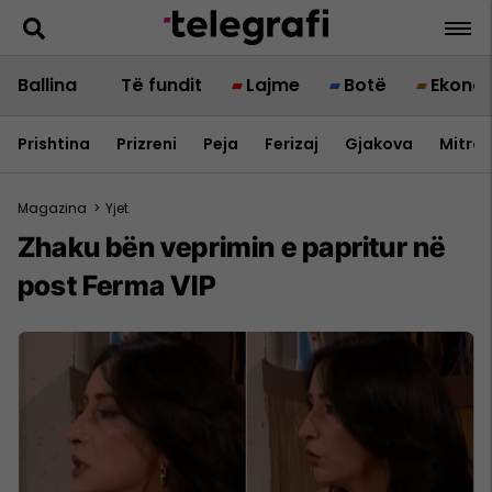
Ballina
Të fundit
Lajme
Botë
Ekono
Prishtina
Prizreni
Peja
Ferizaj
Gjakova
Mitrov
Magazina
>
Yjet
Zhaku bën veprimin e papritur në
post Ferma VIP