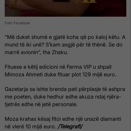
Foto: Facebook
“Më duket shumë e gjatë koha që po kaloj këtu. A
mund të iki unë? S’kam asgjë për të thënë. Se do
marrë avionin”, tha Zhaku.
Fituese e këtij edicioni në Ferma VIP u shpall
Mimoza Ahmeti duke fituar plot 129 mijë euro.
Gazetarja sa ishte brenda pati përplasje të ashpra
me poeten, duke hedhur edhe akuza ndaj njëra-
tjetrës edhe në jetë personale.
Moza krahas kësaj fitoi edhe një unazë diamanti
në vlerë 10 mijë euro.
/Telegrafi/