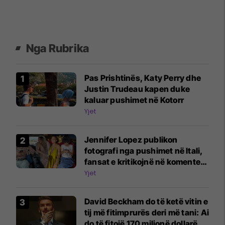
Nga Rubrika
Pas Prishtinës, Katy Perry dhe
Justin Trudeau kapen duke
kaluar pushimet në Kotorr
Yjet
Jennifer Lopez publikon
fotografi nga pushimet në Itali,
fansat e kritikojnë në komente:
Fëmijët e tu janë vazhdimisht në
Yjet
telefona
David Beckham do të ketë vitin e
tij më fitimprurës deri më tani: Ai
do të fitojë 170 milionë dollarë