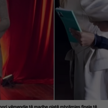
ri vëmendje të madhe gjatë mbrëmjes finale të