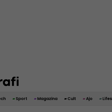
ech
Sport
Magazina
Cult
Ajo
Life