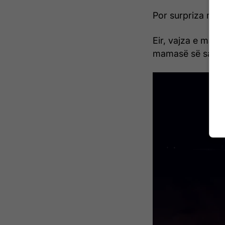
Por surpriza më e
Eir, vajza e madh
mamasë së saj.