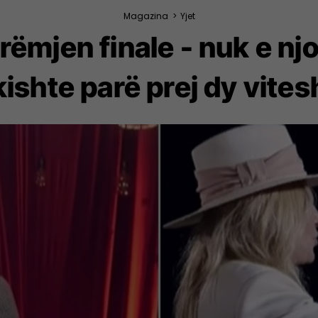
Magazina
>
Yjet
ëmjen finale - nuk e njo
kishte parë prej dy vites