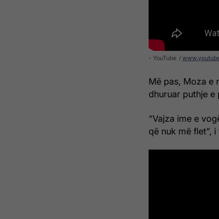
- YouTube
www.youtub
Më pas, Moza e n
dhuruar puthje e
“Vajza ime e vogë
që nuk më flet”, 