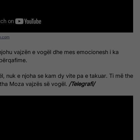
e.com
johu vajzën e vogël dhe mes emocionesh i ka
 përqafime.
l, nuk e njoha se kam dy vite pa e takuar. Ti më the
i tha Moza vajzës së vogël.
/Telegrafi/