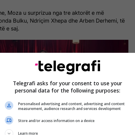
he, Moza u surprizua nga tre aktorët e më
onda Bulku, Ndriçim Xhepa dhe Arben Derhemi, të
të e saj.
Telegrafi asks for your consent to use your
personal data for the following purposes:
Personalised advertising and content, advertising and content
measurement, audience research and services development
Store and/or access information on a device
Learn more