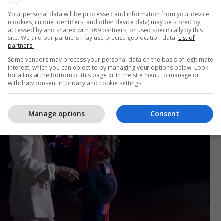
Your personal data will be processed and information from your device
mocionuese ishte ajo nga vajzat e saj.
(cookies, unique identifiers, and other device data) may be stored by,
accessed by and shared with 369 partners, or used specifically by this
site. We and our partners may use precise geolocation data.
List of
e e Mozës e cila jeton në Romë lexoi një poezi të
partners.
Some vendors may process your personal data on the basis of legitimate
interest, which you can object to by managing your options below. Look
for a link at the bottom of this page or in the site menu to manage or
withdraw consent in privacy and cookie settings.
Manage options
Consent