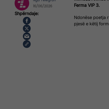
Nga
Telegrafi
Ferma VIP 3.
16/06/2026
Ndonëse poetja r
pjesë e këtij form