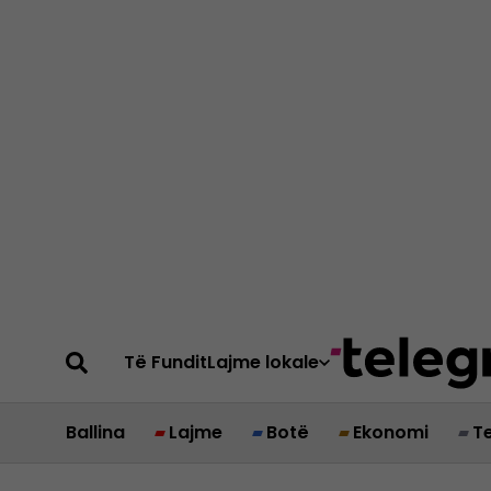
Të Fundit
Lajme lokale
Ballina
Lajme
Botë
Ekonomi
T