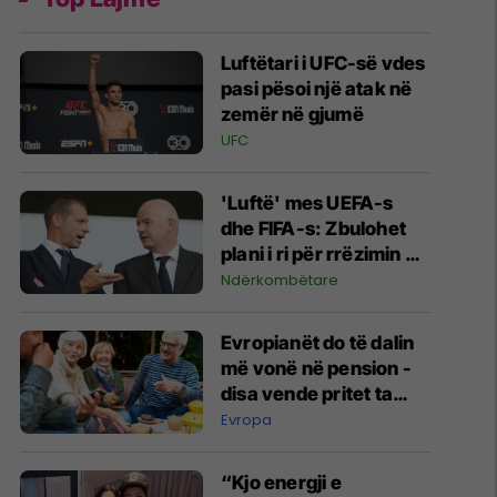
Luftëtari i UFC-së vdes
pasi pësoi një atak në
zemër në gjumë
UFC
'Luftë' mes UEFA-s
dhe FIFA-s: Zbulohet
plani i ri për rrëzimin e
Infantinos nga posti i
Ndërkombëtare
presidentit
Evropianët do të dalin
më vonë në pension -
disa vende pritet ta
çojnë deri në 74 vjeç
Evropa
“Kjo energji e