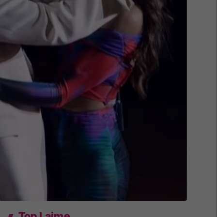
Top Lajme