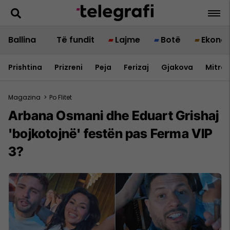
Ballina
Të fundit
Lajme
Botë
Ekono
Prishtina
Prizreni
Peja
Ferizaj
Gjakova
Mitrov
Magazina
>
Po Flitet
Arbana Osmani dhe Eduart Grishaj
'bojkotojnë' festën pas Ferma VIP
3?