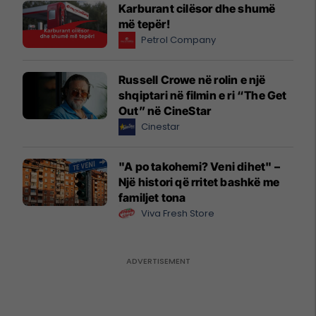
Karburant cilësor dhe shumë
më tepër!
Petrol Company
Russell Crowe në rolin e një
shqiptari në filmin e ri “The Get
Out” në CineStar
Cinestar
"A po takohemi? Veni dihet" –
Një histori që rritet bashkë me
familjet tona
Viva Fresh Store