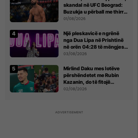
skandal në UFC Beograd:
Buzukja u përball me thirrje
anti-shqiptare nga
01/08/2026
tribunat
Një pleskavicë e ngrënë
nga Dua Lipa në Prishtinë
në orën 04:28 të mëngjesit
- dhe bota digjitale serbe
03/08/2026
shpall gjendjen e luftës
Mirlind Daku mes lotëve
përshëndetet me Rubin
Kazanin, do të fitojë
miliona te Spartak Moska
02/08/2026