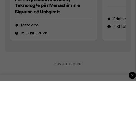
Teknolog/e për Menaxhimin e
Sigurisë së Ushqimit
Prishtinë
Mitrovicë
2 Shtator 2
15 Gusht 2026
×