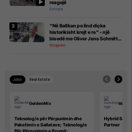
reagojë
Evropa
“Në Ballkan po lind diçka
historikisht krejt e re” - një
bisedë me Oliver Jens Schmitt
mbi protestat në Shqipëri dhe të
Shqipëri
kaluarën e rajonit
Jobs
Real Estate
GoldenMix
sunci
Teknolog/e për Përpunimin dhe
Hybrid Senio
Paketimin e Sallatave; Teknolog/e
Partner
Për Përpunimin e Brumit;