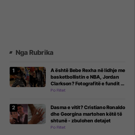
Nga Rubrika
A është Bebe Rexha në lidhje me
basketbollistin e NBA, Jordan
Clarkson? Fotografitë e fundit të
dyshes nxitin dyshime
Po Flitet
Dasma e vitit? Cristiano Ronaldo
dhe Georgina martohen këtë të
shtunë - zbulohen detajet
Po Flitet