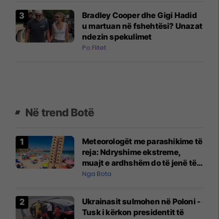
Bradley Cooper dhe Gigi Hadid
u martuan në fshehtësi? Unazat
ndezin spekulimet
Po Flitet
Në trend Botë
Meteorologët me parashikime të
reja: Ndryshime ekstreme,
muajt e ardhshëm do të jenë të
pazakontë
Nga Bota
Ukrainasit sulmohen në Poloni -
Tusk i kërkon presidentit të