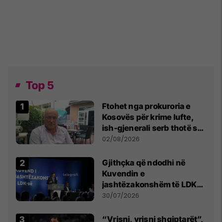
Top 5
Ftohet nga prokuroria e
Kosovës për krime lufte,
ish-gjenerali serb thotë se
dikush e tradhtoi në
02/08/2026
Beograd
Gjithçka që ndodhi në
Kuvendin e
jashtëzakonshëm të LDK-
së
30/07/2026
“Vrisni, vrisni shqiptarët”,