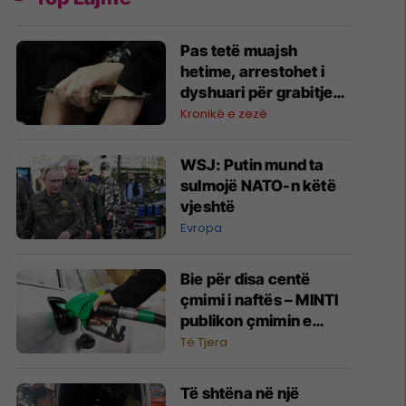
Pas tetë muajsh
hetime, arrestohet i
dyshuari për grabitjen
e rëndë në Pejë
Kronikë e zezë
WSJ: Putin mund ta
sulmojë NATO-n këtë
vjeshtë
Evropa
Bie për disa centë
çmimi i naftës – MINTI
publikon çmimin e
derivateve
Të Tjera
Të shtëna në një