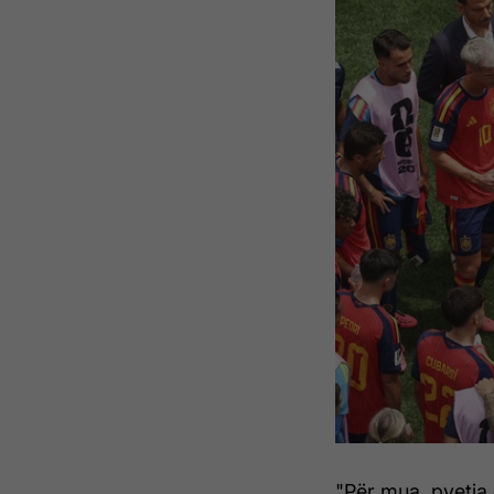
"Për mua, pyetja 