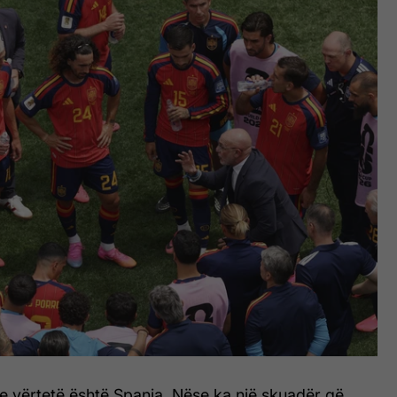
e vërtetë është Spanja. Nëse ka një skuadër që