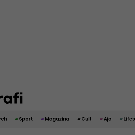
ech
Sport
Magazina
Cult
Ajo
Life