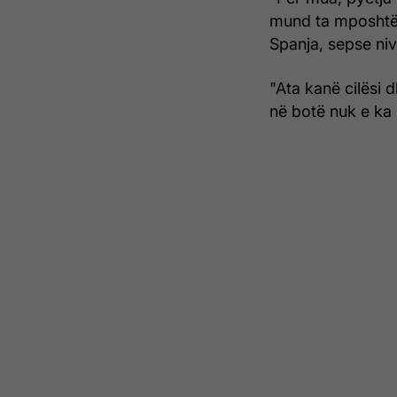
mund ta mposhtë 
Spanja, sepse nive
"Ata kanë cilësi d
në botë nuk e ka n