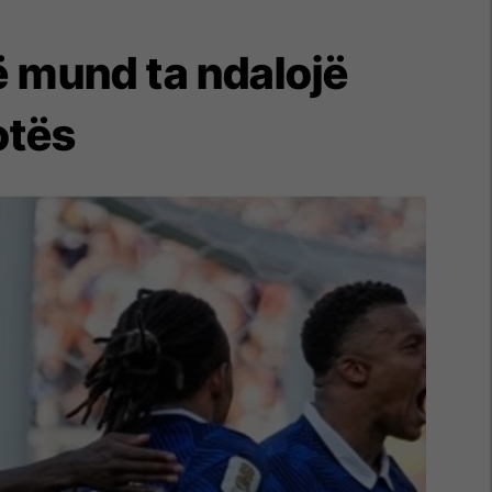
 mund ta ndalojë
otës