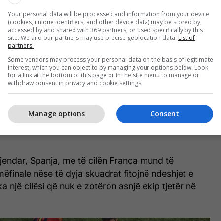
pazakontë
Your personal data will be processed and information from your device
(cookies, unique identifiers, and other device data) may be stored by,
accessed by and shared with 369 partners, or used specifically by this
site. We and our partners may use precise geolocation data.
List of
partners.
ranca do ta fitojë Kupën e Botës, pasi sipas tij ka
indëse e këtij turneu. Megjithatë, nëse ekziston
Some vendors may process your personal data on the basis of legitimate
interest, which you can object to by managing your options below. Look
 ta ndalë, ai mendon se është Spanja.
for a link at the bottom of this page or in the site menu to manage or
withdraw consent in privacy and cookie settings.
jë Kupën e Botës. E di që do të thoni: 'Sigurisht që
 je francez'. Por kur e analizon Botërorin, ritmi i
Manage options
Consent
 i lartë dhe duhet të jesh në gjendje t'i përshtatesh
egjendar, Spanja, me të cilën Franca mund të
mëfinale nëse të dyja skuadrat fitojnë ndeshjet e
ka një cilësi që nuk e zotëron asnjë ekip tjetër në