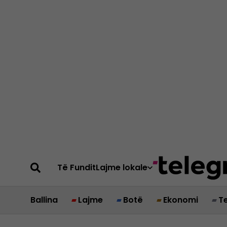
Të Fundit
Lajme lokale
Ballina
Lajme
Botë
Ekonomi
T