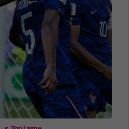
Top Lajme