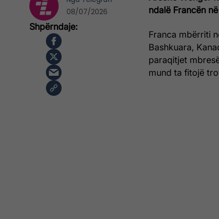
ndalë Francën në 
08/07/2026
Franca mbërriti n
Bashkuara, Kanad
paraqitjet mbresë
mund ta fitojë tr