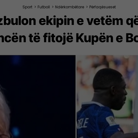
Sport
>
Futboll
>
Ndërkombëtare
>
Përfaqësueset
bulon ekipin e vetëm që
ncën të fitojë Kupën e B