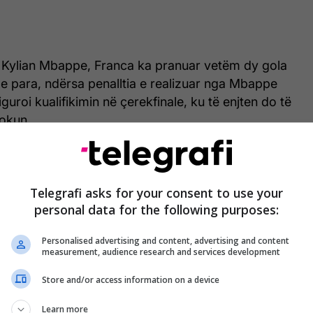
Kylian Mbappe, Franca ka pranuar vetëm dy gola
e para, ndërsa penalltia e realizuar nga Mbappe
iguroi kualifikimin në çerekfinale, ku të enjten do të
okun.
 të gjysmëfinales së Botërorit 2022, skuadra e
ier Deschamps mund të sigurojë pjesëmarrjen e
 gjysmëfinale nëse mposht përfaqësuesen afrikane.
Telegrafi asks for your consent to use your
personal data for the following purposes:
, Franca do të përballet me fituesin e duelit mes
ikës.
Personalised advertising and content, advertising and content
measurement, audience research and services development
Store and/or access information on a device
Pse trajneri i Egjiptit bëri shenjën ‘X’ në
drejtim të gjyqtarit – shpjegohet gjesti i
Learn more