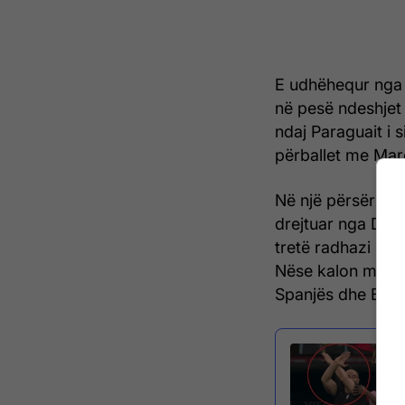
E udhëhequr nga 
në pesë ndeshjet 
ndaj Paraguait i s
përballet me Mar
Në një përsëritje
drejtuar nga Did
tretë radhazi në
Nëse kalon më tej
Spanjës dhe Belgj