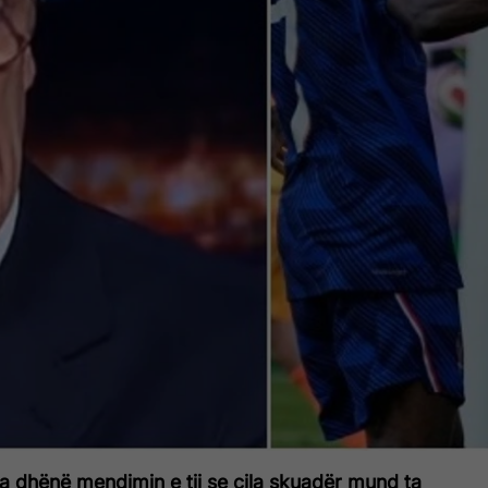
 dhënë mendimin e tij se cila skuadër mund ta