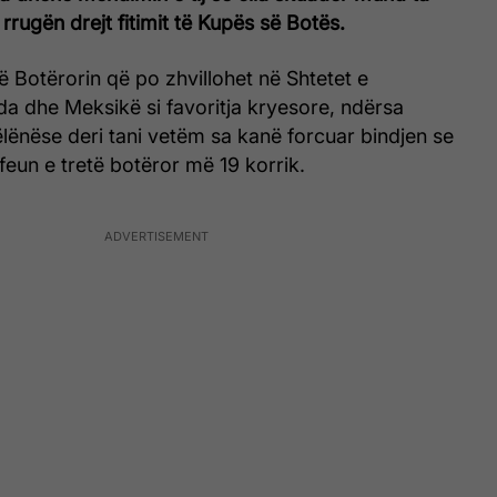
rrugën drejt fitimit të Kupës së Botës.
ë Botërorin që po zhvillohet në Shtetet e
a dhe Meksikë si favoritja kryesore, ndërsa
lënëse deri tani vetëm sa kanë forcuar bindjen se
ofeun e tretë botëror më 19 korrik.