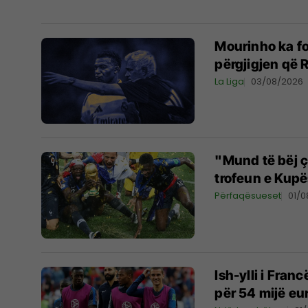
Mourinho ka f
përgjigjen që 
La Liga
03/08/2026
"Mund të bëj çf
trofeun e Kupë
Përfaqësueset
01/
Ish-ylli i Fran
për 54 mijë eu