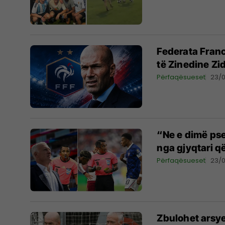
Federata Franc
të Zinedine Zid
Përfaqësueset
23/
“Ne e dimë pse
nga gjyqtari që
Përfaqësueset
23/
Zbulohet arsye