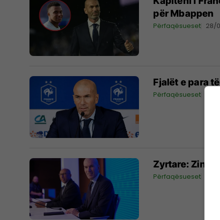
Kapiteni i Fra
për Mbappen
Përfaqësueset
28/
Fjalët e para 
Përfaqësueset
28/
Zyrtare: Zined
Përfaqësueset
28/