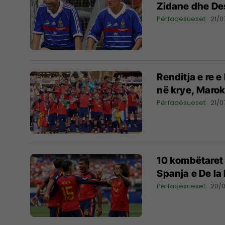
Zidane dhe D
Përfaqësueset
21/0
Renditja e re e
në krye, Marok
Përfaqësueset
21/0
10 kombëtaret 
Spanja e De la
Përfaqësueset
20/