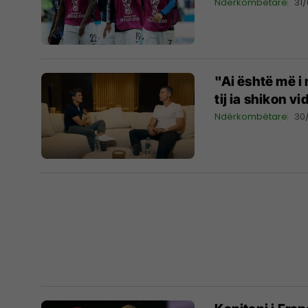
Ndërkombëtare
31
"Ai është më i m
tij ia shikon vi
Ndërkombëtare
30