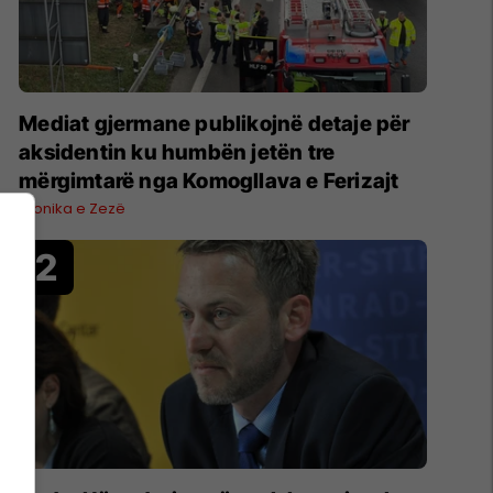
Mediat gjermane publikojnë detaje për
aksidentin ku humbën jetën tre
mërgimtarë nga Komogllava e Ferizajt
Kronika e Zezë