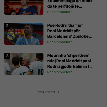
Zbulohet paga që Rodri
do të përfitojë te
Barcelona
Ndërkombëtare
Pse Rodri i tha "jo"
Real Madridit për
Barcelonën? Zbulohen
tri arsyet që ia
Ndërkombëtare
komunikoi bordit
madrilen
Mourinho ‘shpërthen’
ndaj Real Madridit pasi
Rodri zgjodhi kalimin te
Barcelona
Ndërkombëtare