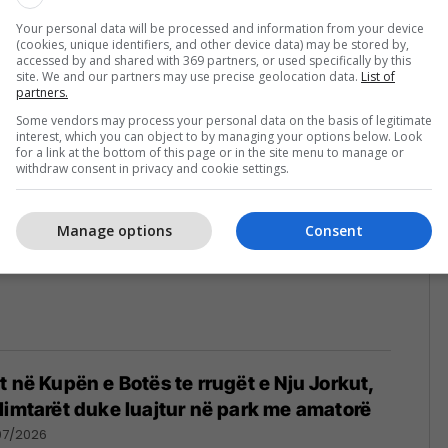
Your personal data will be processed and information from your device
(cookies, unique identifiers, and other device data) may be stored by,
eni i PSG-së dhe kampion bote: Tani, në
accessed by and shared with 369 partners, or used specifically by this
 luan në ligën e dytë të Katarit
site. We and our partners may use precise geolocation data.
List of
partners.
26
Some vendors may process your personal data on the basis of legitimate
interest, which you can object to by managing your options below. Look
for a link at the bottom of this page or in the site menu to manage or
withdraw consent in privacy and cookie settings.
Manage options
Consent
t në Kupën e Botës te rrugët e Nju Jorkut,
limtarët duke luajtur në park me amatorë
07/2026