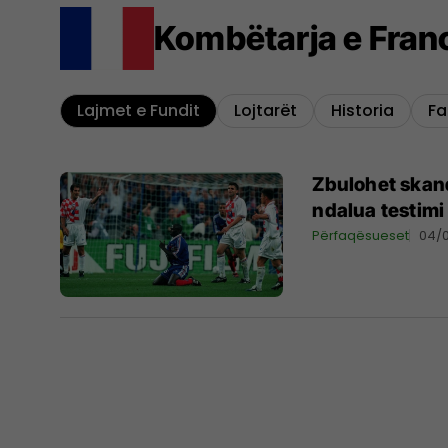
Kombëtarja e Fran
Lajmet e Fundit
Lojtarët
Historia
Fa
Zbulohet skand
ndalua testimi
Përfaqësueset
04/