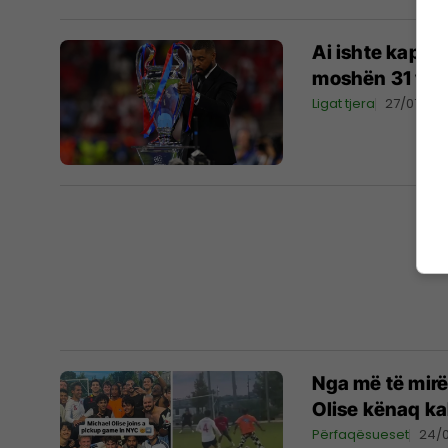
Ai ishte kapit
moshën 31 vjeç,
Ligat tjera
27/07/20
Nga më të mirë
Olise kënaq ka
Përfaqësueset
24/