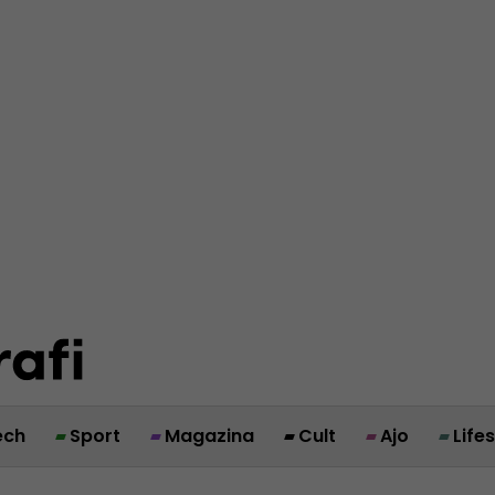
ech
Sport
Magazina
Cult
Ajo
Life