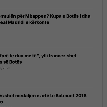
ormulën për Mbappen? Kupa e Botës i dha
Real Madridi e kërkonte
arë të dua me të", ylli francez shet
s së Botës
08/2026
cës shet medaljen e artë të Botërorit 2018
ro