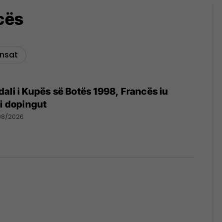
cës
nsat
ali i Kupës së Botës 1998, Francës iu
 i dopingut
08/2026