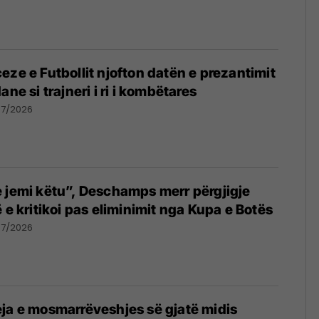
eze e Futbollit njofton datën e prezantimit
ane si trajneri i ri i kombëtares
07/2026
 jemi këtu”, Deschamps merr përgjigje
 e kritikoi pas eliminimit nga Kupa e Botës
07/2026
ja e mosmarrëveshjes së gjatë midis