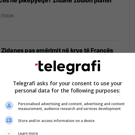
ncës në pikëpyetje? Zidane zbulon planin
07/2026
të Zidanes pas emërimit në krye të Francës
07/2026
Telegrafi asks for your consent to use your
personal data for the following purposes:
ine Zidane emërohet trajner i Francës
Personalised advertising and content, advertising and content
07/2026
measurement, audience research and services development
Store and/or access information on a device
Learn more