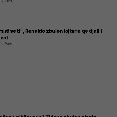
/07/2026
irë se ti", Ronaldo zbulon lojtarin që djali i
deot
/07/2026