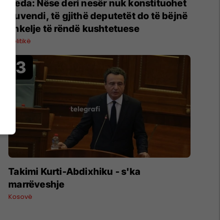
Deda: Nëse deri nesër nuk konstituohet
Kuvendi, të gjithë deputetët do të bëjnë
shkelje të rëndë kushtetuese
Politikë
Takimi Kurti-Abdixhiku - s'ka
marrëveshje
Kosovë