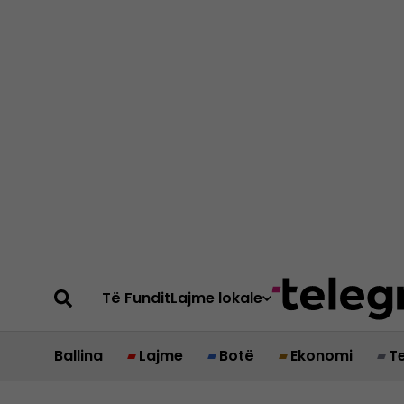
Të Fundit
Lajme lokale
Ballina
Lajme
Botë
Ekonomi
T