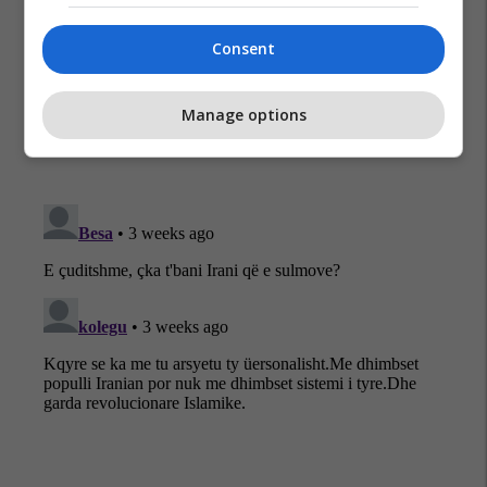
Irani
Lufta Në Iran
Shba
Consent
Manage options