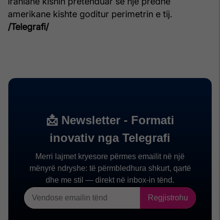
iraniane kishin pretenduar se një predhë
amerikane kishte goditur perimetrin e tij.
/Telegrafi/