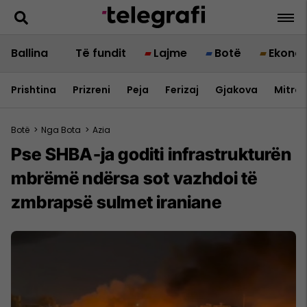
Ballina
Të fundit
Lajme
Botë
Ekono
Prishtina
Prizreni
Peja
Ferizaj
Gjakova
Mitrov
Botë
>
Nga Bota
>
Azia
Pse SHBA-ja goditi infrastrukturën
mbrëmë ndërsa sot vazhdoi të
zmbrapsë sulmet iraniane