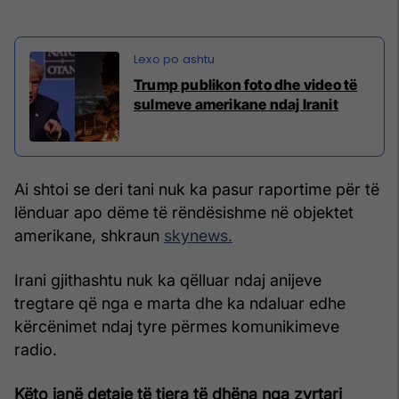
Trump publikon foto dhe video të
sulmeve amerikane ndaj Iranit
Ai shtoi se deri tani nuk ka pasur raportime për të
lënduar apo dëme të rëndësishme në objektet
amerikane, shkraun
skynews.
Irani gjithashtu nuk ka qëlluar ndaj anijeve
tregtare që nga e marta dhe ka ndaluar edhe
kërcënimet ndaj tyre përmes komunikimeve
radio.
Këto janë detaje të tjera të dhëna nga zyrtari