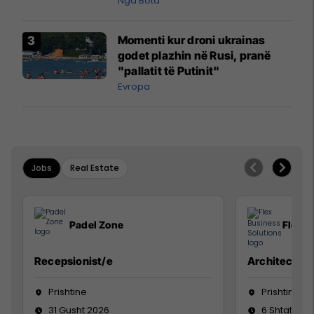
Nga Bota
Momenti kur droni ukrainas
godet plazhin në Rusi, pranë
"pallatit të Putinit"
Evropa
Jobs
Real Estate
Padel Zone
Flex B
Recepsionist/e
Architect
Prishtine
Prishtinë
31 Gusht 2026
6 Shtator 2