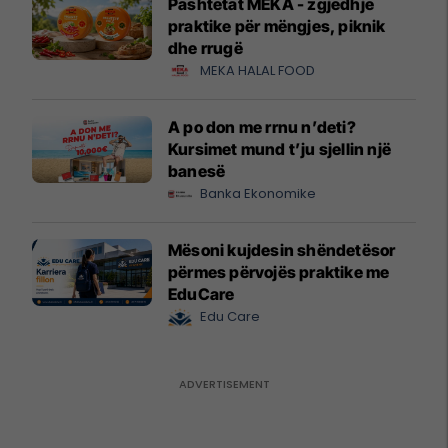
Pashtetat MEKA - zgjedhje
praktike për mëngjes, piknik
dhe rrugë
MEKA HALAL FOOD
A po don me rrnu n’deti?
Kursimet mund t’ju sjellin një
banesë
Banka Ekonomike
Mësoni kujdesin shëndetësor
përmes përvojës praktike me
EduCare
Edu Care