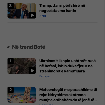
Trump: Jam i përfshirë në
negociatat me Iranin
Azia
Në trend Botë
Ukrainasit i kapin ushtarët rusë
në befasi, ishin duke fjetur në
strehimoret e kamufluara
Evropa
Meteorologët me parashikime të
reja: Ndryshime ekstreme,
muajt e ardhshëm do të jenë të
pazakontë