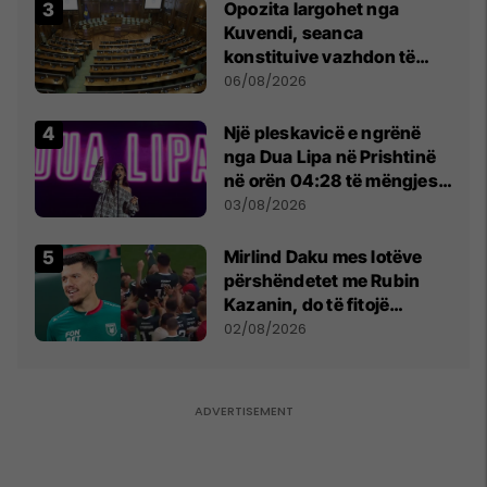
Opozita largohet nga
Kuvendi, seanca
konstituive vazhdon të
shtunën në orën 11:00
06/08/2026
Një pleskavicë e ngrënë
nga Dua Lipa në Prishtinë
në orën 04:28 të mëngjesit
- dhe bota digjitale serbe
03/08/2026
shpall gjendjen e luftës
Mirlind Daku mes lotëve
përshëndetet me Rubin
Kazanin, do të fitojë
miliona te Spartak Moska
02/08/2026