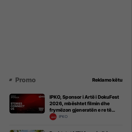
Promo
Reklamo këtu
IPKO, Sponsor i Artë i DokuFest
2026, mbështet filmin dhe
frymëzon gjeneratën e re të
krijuesve
IPKO