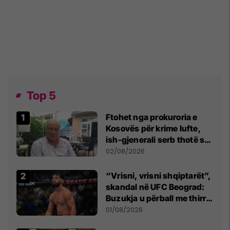
Top 5
Ftohet nga prokuroria e
Kosovës për krime lufte,
ish-gjenerali serb thotë se
dikush e tradhtoi në
02/08/2026
Beograd
“Vrisni, vrisni shqiptarët”,
skandal në UFC Beograd:
Buzukja u përball me thirrje
anti-shqiptare nga
01/08/2026
tribunat