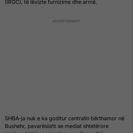
(IRGC), të lëvizte furnizime dhe armë.
SHBA-ja nuk e ka goditur centralin bërthamor në
Bushehr, pavarësisht se mediat shtetërore