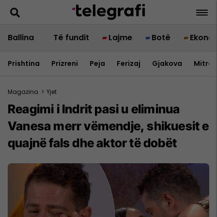
Ballina
Të fundit
Lajme
Botë
Ekono
Prishtina
Prizreni
Peja
Ferizaj
Gjakova
Mitrov
Magazina
>
Yjet
Reagimi i Indrit pasi u eliminua
Vanesa merr vëmendje, shikuesit e
quajnë fals dhe aktor të dobët