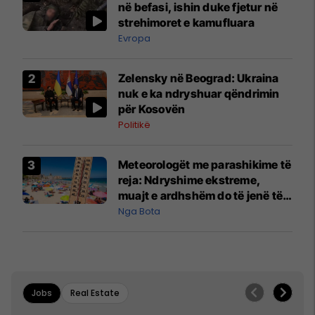
në befasi, ishin duke fjetur në
strehimoret e kamufluara
Evropa
Zelensky në Beograd: Ukraina
nuk e ka ndryshuar qëndrimin
për Kosovën
Politikë
Meteorologët me parashikime të
reja: Ndryshime ekstreme,
muajt e ardhshëm do të jenë të
pazakontë
Nga Bota
Jobs
Real Estate