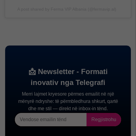
A post shared by Ferma VIP Albania (@fermavip.al)