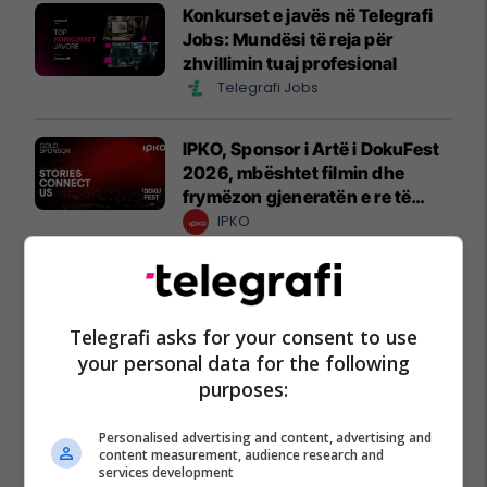
Konkurset e javës në Telegrafi
Jobs: Mundësi të reja për
zhvillimin tuaj profesional
Telegrafi Jobs
IPKO, Sponsor i Artë i DokuFest
2026, mbështet filmin dhe
frymëzon gjeneratën e re të
krijuesve
IPKO
Pashtetat MEKA - zgjedhje
praktike për mëngjes, piknik
dhe rrugë
Telegrafi asks for your consent to use
MEKA HALAL FOOD
your personal data for the following
purposes:
A po don me rrnu n’deti?
Personalised advertising and content, advertising and
Kursimet mund t’ju sjellin një
content measurement, audience research and
banesë
services development