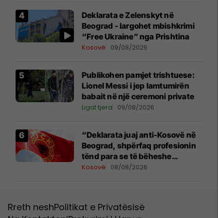
Deklarata e Zelenskyt në
Beograd - largohet mbishkrimi
“Free Ukraine” nga Prishtina
Kosovë
09/08/2026
Publikohen pamjet trishtuese:
Lionel Messi i jep lamtumirën
babait në një ceremoni private
Ligat tjera
09/08/2026
“Deklarata juaj anti-Kosovë në
Beograd, shpërfaq profesionin
tënd para se të bëheshe
president”, OVL e UÇK-së i
Kosovë
08/08/2026
reagon Zelenskyt
Rreth nesh
Politikat e Privatësisë