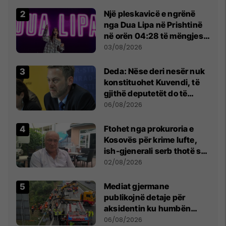
Një pleskavicë e ngrënë
nga Dua Lipa në Prishtinë
në orën 04:28 të mëngjesit
- dhe bota digjitale serbe
03/08/2026
shpall gjendjen e luftës
Deda: Nëse deri nesër nuk
konstituohet Kuvendi, të
gjithë deputetët do të
bëjnë shkelje të rëndë
06/08/2026
kushtetuese
Ftohet nga prokuroria e
Kosovës për krime lufte,
ish-gjenerali serb thotë se
dikush e tradhtoi në
02/08/2026
Beograd
Mediat gjermane
publikojnë detaje për
aksidentin ku humbën
jetën tre mërgimtarë nga
06/08/2026