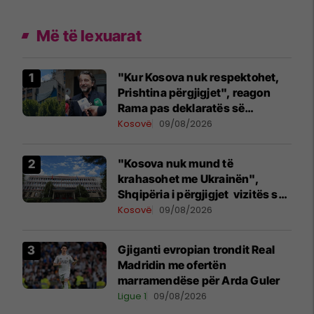
Më të lexuarat
"Kur Kosova nuk respektohet,
Prishtina përgjigjet", reagon
Rama pas deklaratës së
Zelenskyt në Beograd
Kosovë
09/08/2026
"Kosova nuk mund të
krahasohet me Ukrainën",
Shqipëria i përgjigjet vizitës së
Zelenskyt në Serbi
Kosovë
09/08/2026
Gjiganti evropian trondit Real
Madridin me ofertën
marramendëse për Arda Guler
Ligue 1
09/08/2026