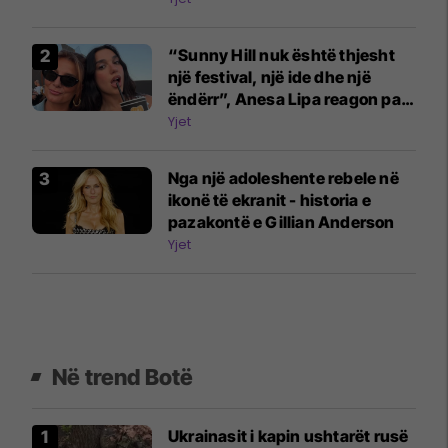
“Sunny Hill nuk është thjesht
një festival, një ide dhe një
ëndërr”, Anesa Lipa reagon pas
përfundimit
Yjet
Nga një adoleshente rebele në
ikonë të ekranit - historia e
pazakontë e Gillian Anderson
Yjet
Në trend Botë
Ukrainasit i kapin ushtarët rusë