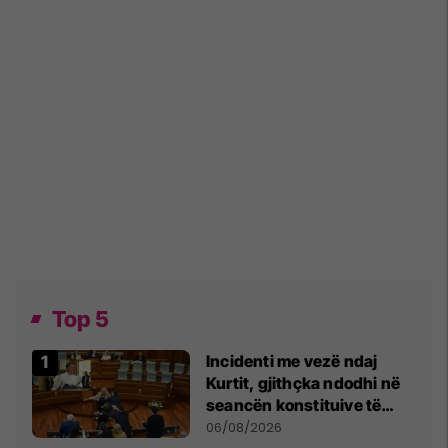
Top 5
Incidenti me vezë ndaj
Kurtit, gjithçka ndodhi në
seancën konstituive të
Kuvendit
06/08/2026