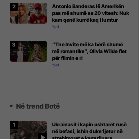
Antonio Banderas lë Amerikën
pas më shumë se 20 vitesh: Nuk
kam qenë kurrë kaq i lumtur
Yjet
“The Invite më ka bërë shumë
më romantike”, Olivia Wilde flet
për filmin e ri
Yjet
Në trend Botë
Ukrainasit i kapin ushtarët rusë
në befasi, ishin duke fjetur në
strehimoret e kamufluara