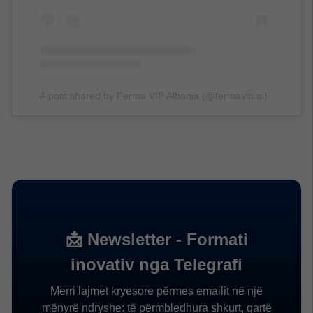
A post shared by Ferma VIP Albania (@fermavip.al)