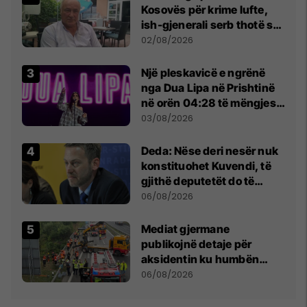
Kosovës për krime lufte,
ish-gjenerali serb thotë se
dikush e tradhtoi në
02/08/2026
Beograd
Një pleskavicë e ngrënë
nga Dua Lipa në Prishtinë
në orën 04:28 të mëngjesit
- dhe bota digjitale serbe
03/08/2026
shpall gjendjen e luftës
Deda: Nëse deri nesër nuk
konstituohet Kuvendi, të
gjithë deputetët do të
bëjnë shkelje të rëndë
06/08/2026
kushtetuese
Mediat gjermane
publikojnë detaje për
aksidentin ku humbën
jetën tre mërgimtarë nga
06/08/2026
Komogllava e Ferizajt