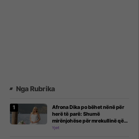
Nga Rubrika
Afrona Dika po bëhet nënë për
herë të parë: Shumë
mirënjohëse për mrekullinë që
po rritet brenda meje
Yjet