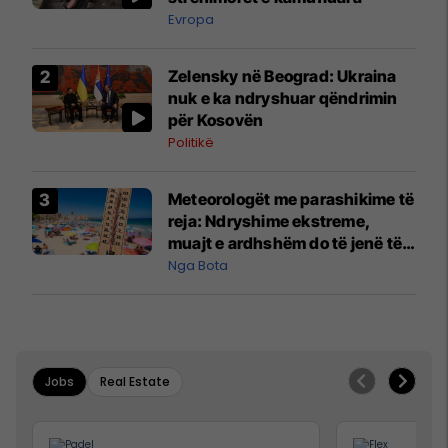
Evropa
Zelensky në Beograd: Ukraina
nuk e ka ndryshuar qëndrimin
për Kosovën
Politikë
Meteorologët me parashikime të
reja: Ndryshime ekstreme,
muajt e ardhshëm do të jenë të
pazakontë
Nga Bota
Jobs
Real Estate