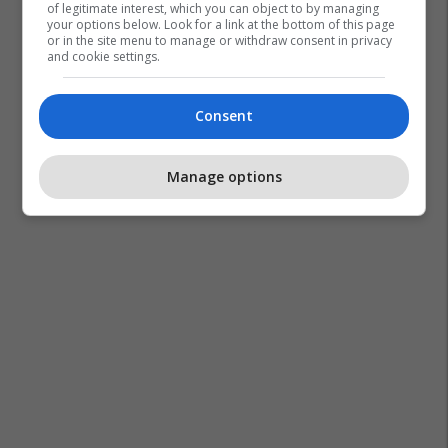
of legitimate interest, which you can object to by managing
your options below. Look for a link at the bottom of this page
or in the site menu to manage or withdraw consent in privacy
and cookie settings.
Consent
Inida Gjata
Ilir Shaqiri - Balerin
Ferma Vip
Manage options