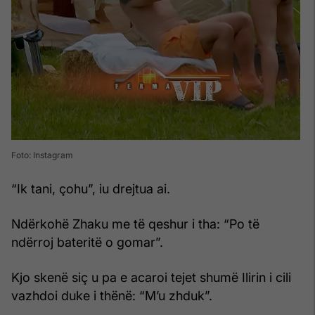
Foto: Instagram
“Ik tani, çohu”, iu drejtua ai.
Ndërkohë Zhaku me të qeshur i tha: “Po të
ndërroj bateritë o gomar”.
Kjo skenë siç u pa e acaroi tejet shumë Ilirin i cili
vazhdoi duke i thënë: “M’u zhduk”.