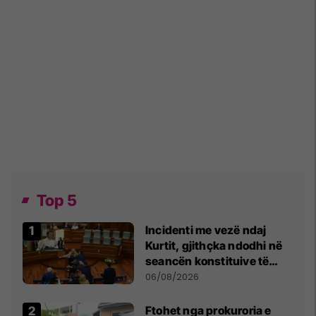
Top 5
Incidenti me vezë ndaj
Kurtit, gjithçka ndodhi në
seancën konstituive të
Kuvendit
06/08/2026
Ftohet nga prokuroria e