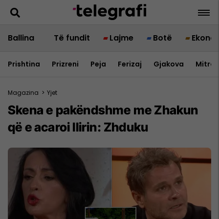
Ballina
Të fundit
Lajme
Botë
Ekono
Prishtina
Prizreni
Peja
Ferizaj
Gjakova
Mitrov
Magazina
>
Yjet
Skena e pakëndshme me Zhakun
që e acaroi Ilirin: Zhduku