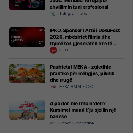
Jobs: Mundësi të reja për
zhvillimin tuaj profesional
Telegrafi Jobs
IPKO, Sponsor i Artë i DokuFest
2026, mbështet filmin dhe
frymëzon gjeneratën e re të
krijuesve
IPKO
Pashtetat MEKA - zgjedhje
praktike për mëngjes, piknik
dhe rrugë
MEKA HALAL FOOD
A po don me rrnu n’deti?
Kursimet mund t’ju sjellin një
banesë
Banka Ekonomike