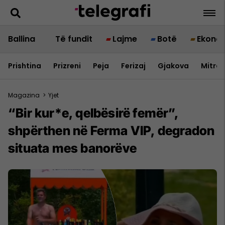
Ballina
Të fundit
Lajme
Botë
Ekono
Prishtina
Prizreni
Peja
Ferizaj
Gjakova
Mitrov
Magazina
>
Yjet
“Bir kur*e, qelbësirë femër”,
shpërthen në Ferma VIP, degradon
situata mes banorëve