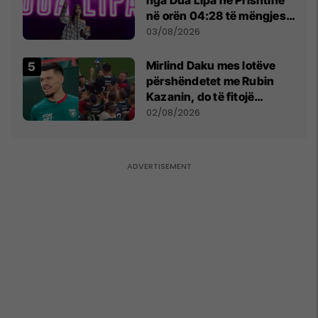
nga Dua Lipa në Prishtinë
në orën 04:28 të mëngjesit
- dhe bota digjitale serbe
03/08/2026
shpall gjendjen e luftës
Mirlind Daku mes lotëve
përshëndetet me Rubin
Kazanin, do të fitojë
miliona te Spartak Moska
02/08/2026