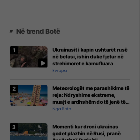
Në trend Botë
Ukrainasit i kapin ushtarët rusë
në befasi, ishin duke fjetur në
strehimoret e kamufluara
Evropa
Meteorologët me parashikime të
reja: Ndryshime ekstreme,
muajt e ardhshëm do të jenë të
pazakontë
Nga Bota
Momenti kur droni ukrainas
godet plazhin në Rusi, pranë