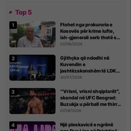
Top 5
Ftohet nga prokuroria e
Kosovës për krime lufte,
ish-gjenerali serb thotë se
dikush e tradhtoi në
02/08/2026
Beograd
Gjithçka që ndodhi në
Kuvendin e
jashtëzakonshëm të LDK-
së
30/07/2026
“Vrisni, vrisni shqiptarët”,
skandal në UFC Beograd:
Buzukja u përball me thirrje
anti-shqiptare nga
01/08/2026
tribunat
Një pleskavicë e ngrënë