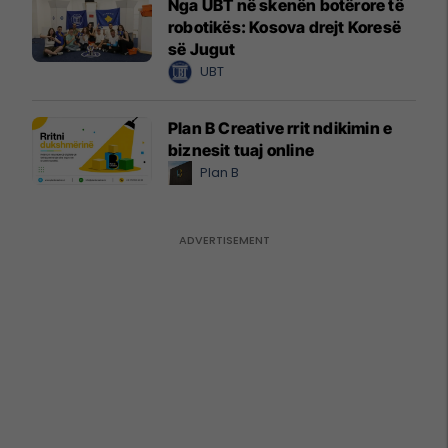
Nga UBT në skenën botërore të
robotikës: Kosova drejt Koresë
së Jugut
UBT
Plan B Creative rrit ndikimin e
biznesit tuaj online
Plan B