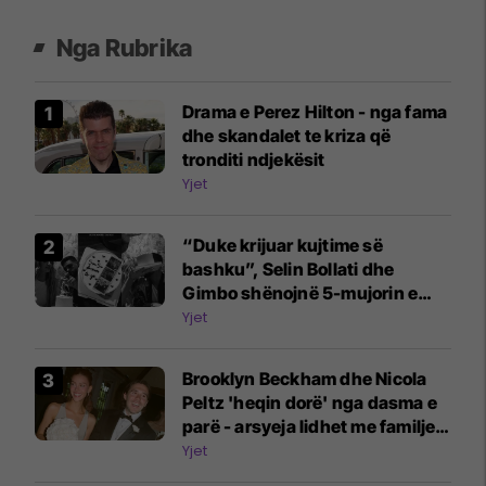
Nga Rubrika
Drama e Perez Hilton - nga fama
dhe skandalet te kriza që
tronditi ndjekësit
Yjet
“Duke krijuar kujtime së
bashku”, Selin Bollati dhe
Gimbo shënojnë 5-mujorin e
lidhjes
Yjet
Brooklyn Beckham dhe Nicola
Peltz 'heqin dorë' nga dasma e
parë - arsyeja lidhet me familjen
Beckham
Yjet