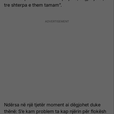
tre shterpa e them tamam”.
Ndërsa në një tjetër moment ai dëgjohet duke
thënë: S’e kam problem ta kap njërin për flokësh