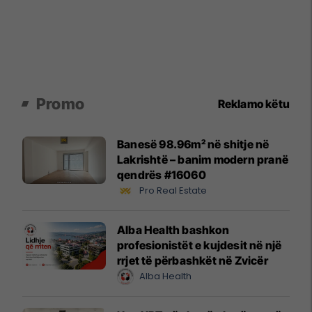
Promo
Reklamo këtu
Banesë 98.96m² në shitje në
Lakrishtë – banim modern pranë
qendrës #16060
Pro Real Estate
Alba Health bashkon
profesionistët e kujdesit në një
rrjet të përbashkët në Zvicër
Alba Health