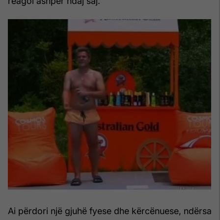
reagoi ashpër ndaj saj.
Ai përdori një gjuhë fyese dhe kërcënuese, ndërsa