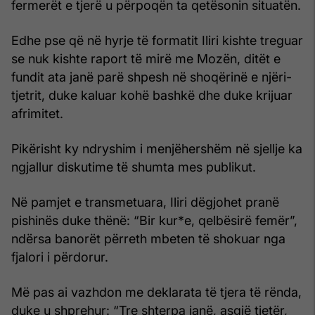
fermerët e tjerë u përpoqën ta qetësonin situatën.
Edhe pse që në hyrje të formatit Iliri kishte treguar
se nuk kishte raport të mirë me Mozën, ditët e
fundit ata janë parë shpesh në shoqërinë e njëri-
tjetrit, duke kaluar kohë bashkë dhe duke krijuar
afrimitet.
Pikërisht ky ndryshim i menjëhershëm në sjellje ka
ngjallur diskutime të shumta mes publikut.
Në pamjet e transmetuara, Iliri dëgjohet pranë
pishinës duke thënë: “Bir kur*e, qelbësirë femër”,
ndërsa banorët përreth mbeten të shokuar nga
fjalori i përdorur.
Më pas ai vazhdon me deklarata të tjera të rënda,
duke u shprehur: “Tre shterpa janë, asgjë tjetër,