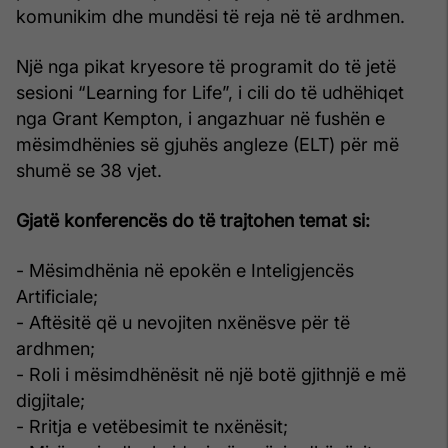
komunikim dhe mundësi të reja në të ardhmen.
Një nga pikat kryesore të programit do të jetë
sesioni “Learning for Life”, i cili do të udhëhiqet
nga Grant Kempton, i angazhuar në fushën e
mësimdhënies së gjuhës angleze (ELT) për më
shumë se 38 vjet.
Gjatë konferencës do të trajtohen temat si:
- Mësimdhënia në epokën e Inteligjencës
Artificiale;
- Aftësitë që u nevojiten nxënësve për të
ardhmen;
- Roli i mësimdhënësit në një botë gjithnjë e më
digjitale;
- Rritja e vetëbesimit te nxënësit;