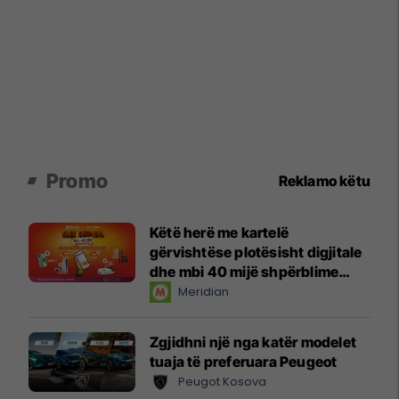
Promo
Reklamo këtu
Këtë herë me kartelë
gërvishtëse plotësisht digjitale
dhe mbi 40 mijë shpërblime
instant!
Meridian
Zgjidhni një nga katër modelet
tuaja të preferuara Peugeot
Peugot Kosova