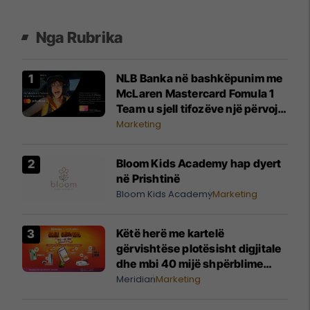
Nga Rubrika
NLB Banka në bashkëpunim me
McLaren Mastercard Fomula 1
Team u sjell tifozëve një përvojë
të paharrueshme
Marketing
Bloom Kids Academy hap dyert
në Prishtinë
Bloom Kids Academy
Marketing
Këtë herë me kartelë
gërvishtëse plotësisht digjitale
dhe mbi 40 mijë shpërblime
instant!
Meridian
Marketing