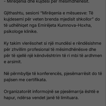
- Mirëqenia dhe kujdesi për mësimdhënësit.
Gjithashtu, sesioni “Mirëqenia e mësuesve: Të
kujdesemi për veten brenda mjedisit shkollor” do
të udhëhiqet nga Emirëjeta Kumnova-Hoxha,
psikologe klinike.
Ky takim vlerësohet si një mundësi e rëndësishme
për zhvillim profesional të mësimdhënësve dhe
për të sjellë një këndvështrim të ri mbi të ardhmen
e arsimit.
Në përmbyllje të konferencës, pjesëmarrësit do të
pajisen me certifikata.
Organizatorët informojnë se pjesëmarrja është e
hapur, ndërsa vendet janë të limituara.