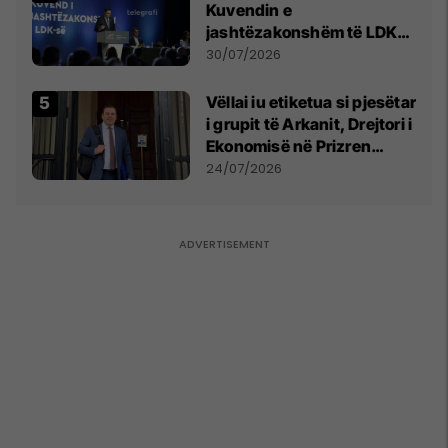
Kuvendin e
jashtëzakonshëm të LDK-
së
30/07/2026
Vëllai iu etiketua si pjesëtar
i grupit të Arkanit, Drejtori i
Ekonomisë në Prizren
mohon pretendimet
24/07/2026