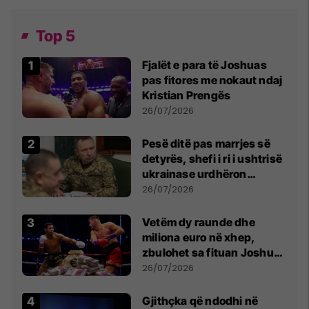
Top 5
Fjalët e para të Joshuas
pas fitores me nokaut ndaj
Kristian Prengës
26/07/2026
Pesë ditë pas marrjes së
detyrës, shefi i ri i ushtrisë
ukrainase urdhëron
kontroll të madh
26/07/2026
Vetëm dy raunde dhe
miliona euro në xhep,
zbulohet sa fituan Joshua
e Prenga
26/07/2026
Gjithçka që ndodhi në