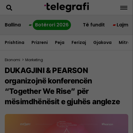
Ballina
Botërori 2026
Të fundit
Lajme
Prishtina
Prizreni
Peja
Ferizaj
Gjakova
Mitrov
Ekonomi
>
Marketing
DUKAGJINI & PEARSON
organizojnë konferencën
“Together We Rise” për
mësimdhënësit e gjuhës angleze