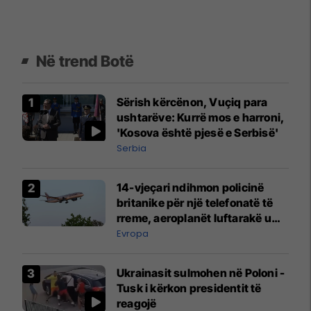
Në trend Botë
Sërish kërcënon, Vuçiq para
ushtarëve: Kurrë mos e harroni,
'Kosova është pjesë e Serbisë'
Serbia
14-vjeçari ndihmon policinë
britanike për një telefonatë të
rreme, aeroplanët luftarakë u
ngritën në ajër për të
Evropa
interceptuar fluturaken e Qatar
Airways që po shkonte drejt
Ukrainasit sulmohen në Poloni -
Mançesterit
Tusk i kërkon presidentit të
reagojë