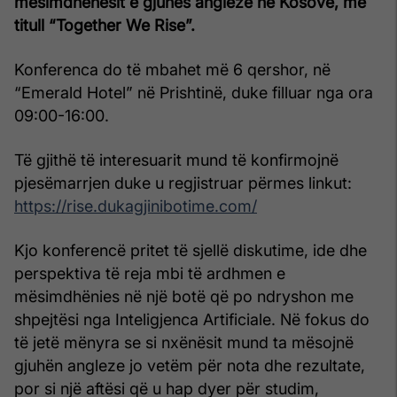
mësimdhënësit e gjuhës angleze në Kosovë, me
titull “Together We Rise”.
Konferenca do të mbahet më 6 qershor, në
“Emerald Hotel” në Prishtinë, duke filluar nga ora
09:00-16:00.
Të gjithë të interesuarit mund të konfirmojnë
pjesëmarrjen duke u regjistruar përmes linkut:
https://rise.dukagjinibotime.com/
Kjo konferencë pritet të sjellë diskutime, ide dhe
perspektiva të reja mbi të ardhmen e
mësimdhënies në një botë që po ndryshon me
shpejtësi nga Inteligjenca Artificiale. Në fokus do
të jetë mënyra se si nxënësit mund ta mësojnë
gjuhën angleze jo vetëm për nota dhe rezultate,
por si një aftësi që u hap dyer për studim,