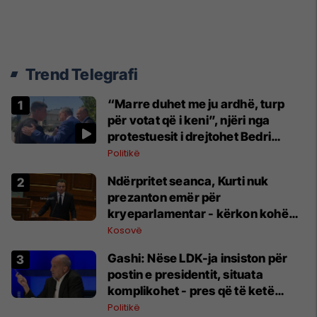
Trend Telegrafi
“Marre duhet me ju ardhë, turp
për votat që i keni”, njëri nga
protestuesit i drejtohet Bedri
Hamzës
Politikë
Ndërpritet seanca, Kurti nuk
prezanton emër për
kryeparlamentar - kërkon kohë
shtesë për marrëveshje politike
Kosovë
Gashi: Nëse LDK-ja insiston për
postin e presidentit, situata
komplikohet - pres që të ketë
lëshim
Politikë