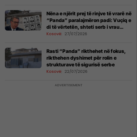
Nëna e njërit prej të rinjve të vrarë në
“Panda” paralajmëron padi: Vuçiq e
di të vërtetën, shteti serb i vrau
fëmijët tanë
Kosovë
27/07/2026
Rasti “Panda” rikthehet në fokus,
rikthehen dyshimet për rolin e
strukturave të sigurisë serbe
Kosovë
22/07/2026