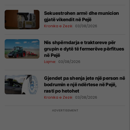
Sekuestrohen armё dhe municion
gjatë vikendit në Pejë
Kronika e Zezë
03/08/2026
Nis shpërndarja e traktoreve për
grupin e dytë të fermerëve përfitues
në Pejë
Lajme
03/08/2026
Gjendet pa shenja jete një person në
bodrumin e një ndërtese në Pejë,
rasti po hetohet
Kronika e Zezë
03/08/2026