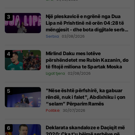
Një pleskavicë e ngrënë nga Dua
Lipa në Prishtinë në orën 04:28 të
mëngjesit - dhe bota digjitale serbe
shpall gjendjen e luftës
Serbia
03/08/2026
Mirlind Daku mes lotëve
përshëndetet me Rubin Kazanin, do
të fitojë miliona te Spartak Moska
Ligat tjera
02/08/2026
"Nëse është përfshirë, ka gabuar
rëndë, nuk i falet", Abdixhiku i çon
“selam” Përparim Ramës
Politikë
30/07/2026
​Deklarata skandaloze e Daçiqit më
2020: Çka t'u bëjmë serbëve që