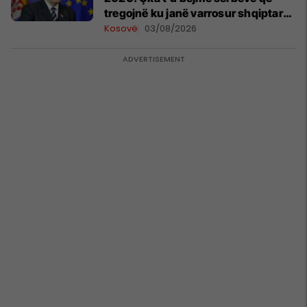
tregojnë ku janë varrosur shqiptarët
në Serbi
Kosovë
03/08/2026