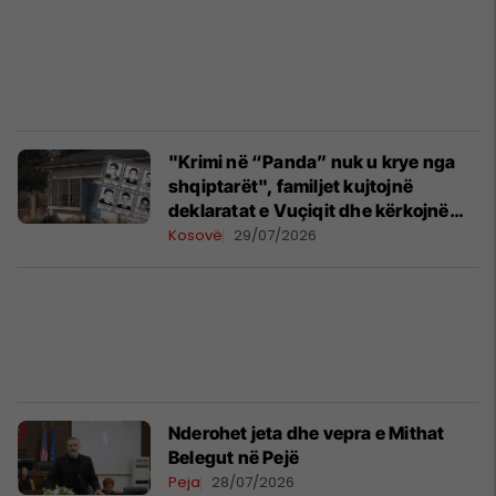
"Krimi në “Panda” nuk u krye nga
shqiptarët", familjet kujtojnë
deklaratat e Vuçiqit dhe kërkojnë
zbardhjen e rastit
Kosovë
29/07/2026
Nderohet jeta dhe vepra e Mithat
Belegut në Pejë
Peja
28/07/2026