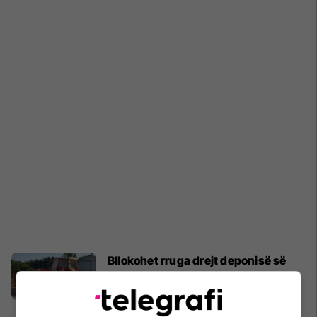
Bllokohet rruga drejt deponisë së
Sferkës, KRM “Ambienti”: Preken
220 mijë banorë
Peja
20/07/2026