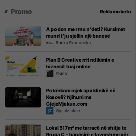
Promo
Reklamo këtu
A po don me rrnu n’deti? Kursimet
mund t’ju sjellin një banesë
Banka Ekonomike
Plan B Creative rrit ndikimin e
biznesit tuaj online
Plan B
Po kërkoni mjek apo klinikë në
Kosovë? Njihuni me
GjejeMjekun.com
GjejeMjekun
Lokal 517m² me tarracë në shitje te
Rruga C – hapësirë e favorshme për