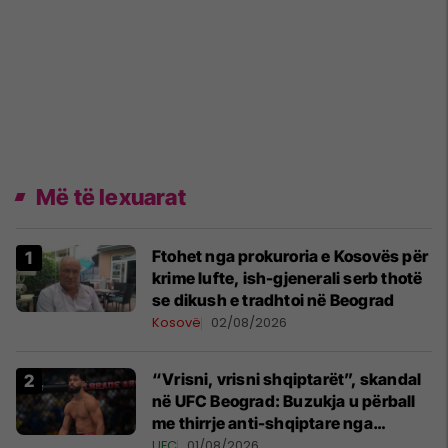
Më të lexuarat
Ftohet nga prokuroria e Kosovës për
krime lufte, ish-gjenerali serb thotë
se dikush e tradhtoi në Beograd
Kosovë
02/08/2026
“Vrisni, vrisni shqiptarët”, skandal
në UFC Beograd: Buzukja u përball
me thirrje anti-shqiptare nga
tribunat
UFC
01/08/2026