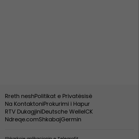
Rreth nesh
Politikat e Privatësisë
Na Kontaktoni
Prokurimi i Hapur
RTV Dukagjini
Deutsche Welle
ICK
Ndreqe.com
Shkabaj
Germin
Shkarkoje aplikacionin e Telegrafit