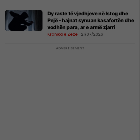
Dy raste të vjedhjeve në Istog dhe
Pejë - hajnat synuan kasafortën dhe
vodhën para, ar e armë zjarri
Kronika e Zezë
21/07/2026