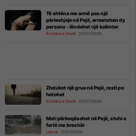
Të shtëna me armë pas një
përleshjeje në Pejë, arrestohen dy
persona - lëndohet një kalimtar
Kronika e Zezë
22/07/2026
Zhduket një grua në Pejë, rasti po
hetohet
Kronika e Zezë
22/07/2026
Moti përkeqësohet në Pejë, stuhi e
fortë me breshër
Lajme
21/07/2026