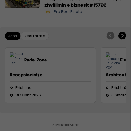
zhvillimin e biznesit #15796
Pro Real Estate
Jobs
Real Estate
Padel Zone
Flex 
Recepsionist/e
Architect
Prishtine
Prishtinë
31 Gusht 2026
6 Shtator 