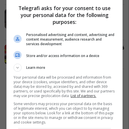
Telegrafi asks for your consent to use
Dy persona të maskuar grabisin një
your personal data for the following
shtëpi në Pejë, vjedhin para dhe
purposes:
stoli ari
Kronika e Zezë
20/07/2026
Personalised advertising and content, advertising and
content measurement, audience research and
services development
Gjendet pa shenja jete një person në
Pejë, trupi dërgohet për obduksion
Store and/or access information on a device
Kronika e Zezë
19/07/2026
Learn more
Your personal data will be processed and information from
1
your device (cookies, unique identifiers, and other device
data) may be stored by, accessed by and shared with 369
partners, or used specifically by this site. We and our partners
may use precise geolocation data.
List of partners.
Some vendors may process your personal data on the basis
of legitimate interest, which you can object to by managing
your options below. Look for a link at the bottom of this page
or in the site menu to manage or withdraw consent in privacy
and cookie settings.