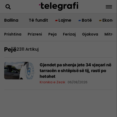
Ballina
Të fundit
Lajme
Botë
Ekono
Prishtina
Prizreni
Peja
Ferizaj
Gjakova
Mitrov
Pejë
2311 Artikuj
Gjendet pa shenja jete 34 vjeçari në
tarracën e shtëpisë së tij, rasti po
hetohet
Kronika e Zezë
06/08/2026