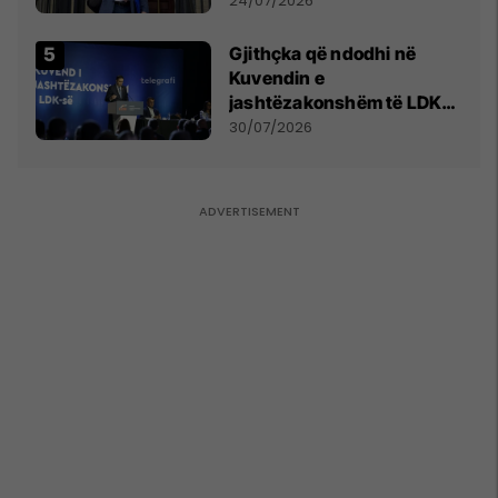
24/07/2026
Gjithçka që ndodhi në
Kuvendin e
jashtëzakonshëm të LDK-
së
30/07/2026