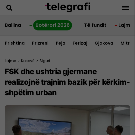
Ballina
Botërori 2026
Të fundit
Lajme
Prishtina
Prizreni
Peja
Ferizaj
Gjakova
Mitrov
Lajme
>
Kosovë
>
Siguri
FSK dhe ushtria gjermane
realizojnë trajnim bazik për kërkim-
shpëtim urban