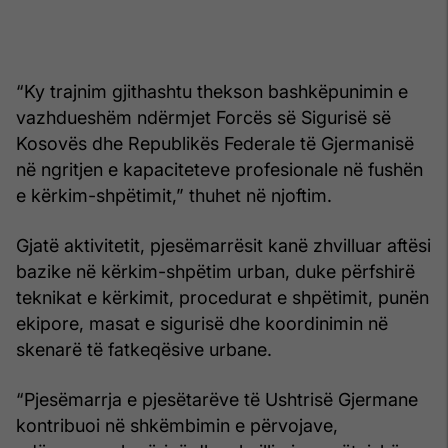
“Ky trajnim gjithashtu thekson bashkëpunimin e
vazhdueshëm ndërmjet Forcës së Sigurisë së
Kosovës dhe Republikës Federale të Gjermanisë
në ngritjen e kapaciteteve profesionale në fushën
e kërkim-shpëtimit,” thuhet në njoftim.
Gjatë aktivitetit, pjesëmarrësit kanë zhvilluar aftësi
bazike në kërkim-shpëtim urban, duke përfshirë
teknikat e kërkimit, procedurat e shpëtimit, punën
ekipore, masat e sigurisë dhe koordinimin në
skenarë të fatkeqësive urbane.
“Pjesëmarrja e pjesëtarëve të Ushtrisë Gjermane
kontribuoi në shkëmbimin e përvojave,