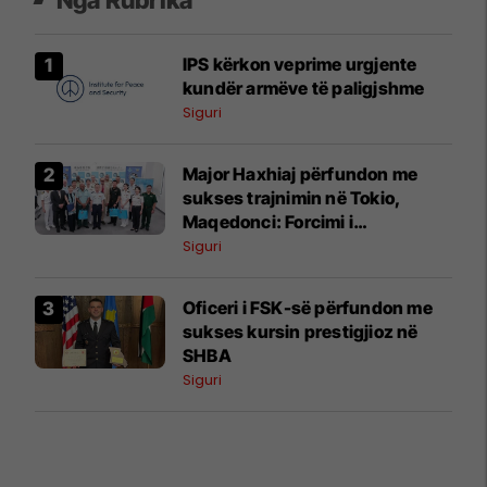
IPS kërkon veprime urgjente
kundër armëve të paligjshme
Siguri
Major Haxhiaj përfundon me
sukses trajnimin në Tokio,
Maqedonci: Forcimi i
kapaciteteve të FSK-së prioritet
Siguri
Oficeri i FSK-së përfundon me
sukses kursin prestigjioz në
SHBA
Siguri