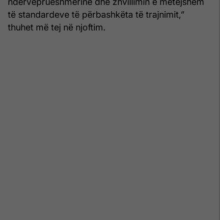
ndërveprueshmërinë dhe zhvillimin e mëtejshëm
të standardeve të përbashkëta të trajnimit,”
thuhet më tej në njoftim.