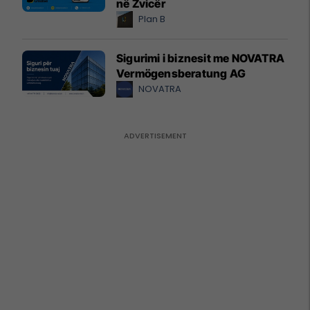
në Zvicër
Plan B
Sigurimi i biznesit me NOVATRA
Vermögensberatung AG
NOVATRA