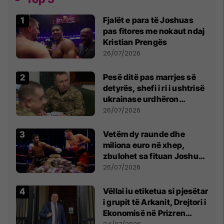
Fjalët e para të Joshuas
pas fitores me nokaut ndaj
Kristian Prengës
26/07/2026
Pesë ditë pas marrjes së
detyrës, shefi i ri i ushtrisë
ukrainase urdhëron
kontroll të madh
26/07/2026
Vetëm dy raunde dhe
miliona euro në xhep,
zbulohet sa fituan Joshua
e Prenga
26/07/2026
Vëllai iu etiketua si pjesëtar
i grupit të Arkanit, Drejtori i
Ekonomisë në Prizren
mohon pretendimet