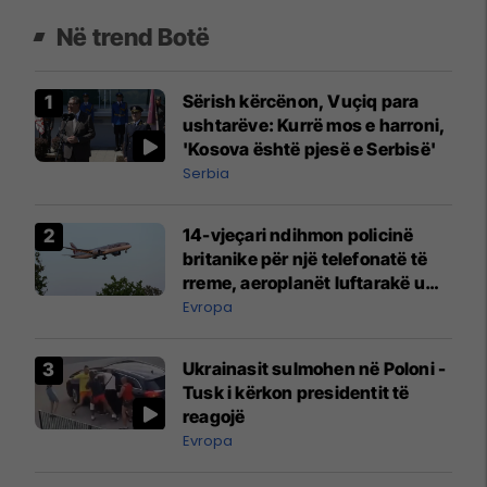
Në trend Botë
Sërish kërcënon, Vuçiq para
ushtarëve: Kurrë mos e harroni,
'Kosova është pjesë e Serbisë'
Serbia
14-vjeçari ndihmon policinë
britanike për një telefonatë të
rreme, aeroplanët luftarakë u
ngritën në ajër për të
Evropa
interceptuar fluturaken e Qatar
Airways që po shkonte drejt
Ukrainasit sulmohen në Poloni -
Mançesterit
Tusk i kërkon presidentit të
reagojë
Evropa