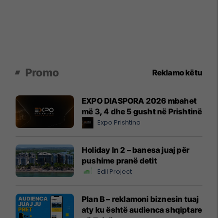
Promo
Reklamo këtu
EXPO DIASPORA 2026 mbahet
më 3, 4 dhe 5 gusht në Prishtinë
Expo Prishtina
Holiday In 2 – banesa juaj për
pushime pranë detit
Edil Project
Plan B – reklamoni biznesin tuaj
aty ku është audienca shqiptare