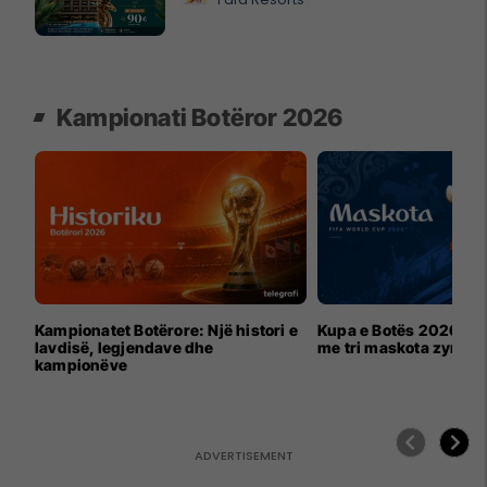
Kampionati Botëror 2026
Kampionatet Botërore: Një histori e
Kupa e Botës 2026 për
lavdisë, legjendave dhe
me tri maskota zyrtar
kampionëve