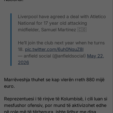
Liverpool have agreed a deal with Atletico
National for 17 year old attacking
midfielder, Samuel Martinez 🇨🇴
He’ll join the club next year when he turns
18.
pic.twitter.com/6uh0NquZ8l
— anfield social (@anfieldsociaI)
May 22,
2026
Marrëveshja thuhet se kap vlerën rreth 880 mijë
euro.
Reprezentuesi i të rinjve të Kolumbisë, i cili luan si
mesfushor ofensiv, por mund të aktivizohet edhe
në role më të tërhequra, ishte lidhur me disa