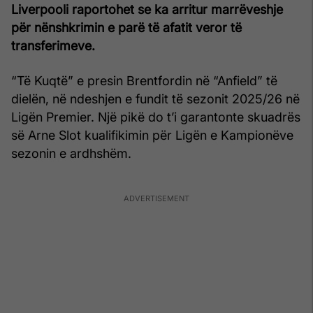
Liverpooli raportohet se ka arritur marrëveshje
për nënshkrimin e parë të afatit veror të
transferimeve.
“Të Kuqtë” e presin Brentfordin në “Anfield” të
dielën, në ndeshjen e fundit të sezonit 2025/26 në
Ligën Premier. Një pikë do t’i garantonte skuadrës
së Arne Slot kualifikimin për Ligën e Kampionëve
sezonin e ardhshëm.