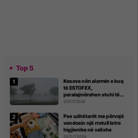
Top 5
Kosova nën alarmin e kuq
të ESTOFEX,
paralajmërohen stuhi të
fuqishme me breshër dhe
21/07/2026
erëra të forta
Pse udhëtarët me përvojë
vendosin një rrotull letre
higjienike në valixhe
20/07/2026