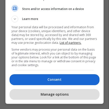
Store and/or access information on a device
Learn more
Your personal data will be processed and information from
your device (cookies, unique identifiers, and other device
data) may be stored by, accessed by and shared with 369
partners, or used specifically by this site. We and our partners
may use precise geolocation data.
List of partners.
Liverpool
Transferimet
Premier League
Some vendors may process your personal data on the basis
Samuel Martinez
of legitimate interest, which you can object to by managing
your options below. Look for a link at the bottom of this page
or in the site menu to manage or withdraw consent in privacy
and cookie settings.
Consent
Manage options