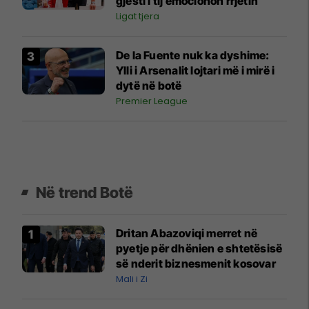
gjesti i tij emocionon rrjetin
Ligat tjera
De la Fuente nuk ka dyshime:
Ylli i Arsenalit lojtari më i mirë i
dytë në botë
Premier League
Në trend Botë
Dritan Abazoviqi merret në
pyetje për dhënien e shtetësisë
së nderit biznesmenit kosovar
Mali i Zi