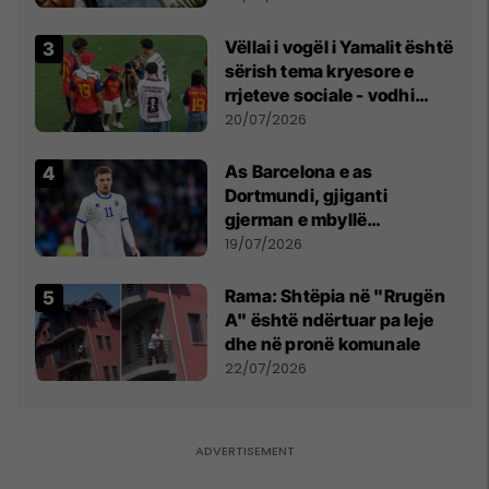
Vëllai i vogël i Yamalit është
sërish tema kryesore e
rrjeteve sociale - vodhi
vëmendjen pas finales së
20/07/2026
Kupës së Botës
As Barcelona e as
Dortmundi, gjiganti
gjerman e mbyllë
marrëveshjen për Fisnik
19/07/2026
Asllanin
Rama: Shtëpia në "Rrugën
A" është ndërtuar pa leje
dhe në pronë komunale
22/07/2026