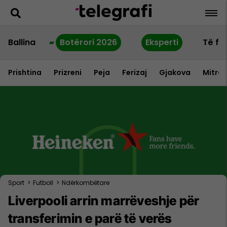
Ballina
Botërori 2026
Eksperti
Të fu
Prishtina
Prizreni
Peja
Ferizaj
Gjakova
Mitrov
Sport
>
Futboll
>
Ndërkombëtare
Liverpooli arrin marrëveshje për
transferimin e parë të verës