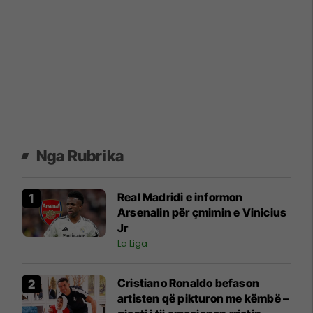
Nga Rubrika
Real Madridi e informon
Arsenalin për çmimin e Vinicius
Jr
La Liga
Cristiano Ronaldo befason
artisten që pikturon me këmbë –