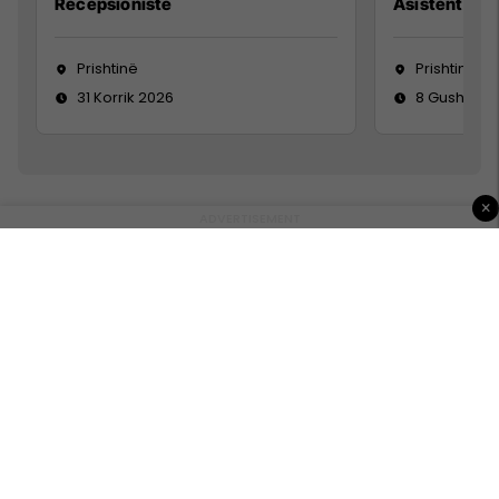
Recepsioniste
Asistente e S
Prishtinë
Prishtinë
31 Korrik 2026
8 Gusht 20
×