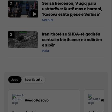
Sërish kërcënon, Vuçiq para
ushtarëve: Kurrë mos e harroni,
'Kosova është pjesë e Serbisë'
Serbia
Irani thotë se SHBA-të goditën
centralin bërthamor në ndërtim
e sipër
Azia
Jobs
Real Estate
Avedo Kosovo
ALTIN