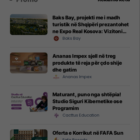
Baks Bay, projekti me i madh
turistik në Shqipëri prezantohet
ne Expo Real Kosova: Vizitoni
shtandin dhe zbuloni
Baks Bay
mundësitë e investimit
Ananas Impex sjell në treg
produkte të reja për çdo shije
dhe gatim
Ananas Impex
Maturant, puno nga shtëpia!
Studio Siguri Kibernetike ose
Programim
Cacttus Education
Oferta e Korrikut në FAFA Sun
Fafa Resorts