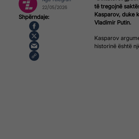
të tregojnë saktë
22/05/2026
Kasparov, duke k
Vladimir Putin.
Kasparov argumen
historinë është nj