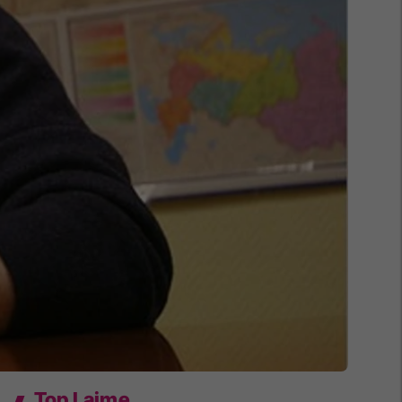
Top Lajme