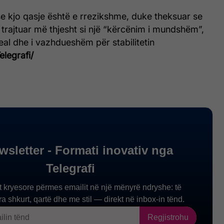
e kjo qasje është e rrezikshme, duke theksuar se
 trajtuar më thjesht si një “kërcënim i mundshëm”,
real dhe i vazhdueshëm për stabilitetin
elegrafi/