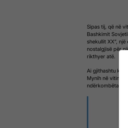
Sipas tij, që në v
Bashkimit Sovjeti
shekullit XX”, një
nostalgjisë për n
rikthyer atë.
Ai gjithashtu kujt
Mynih në vitin 200
ndërkombëtar të