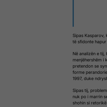
Sipas Kasparov, k
të sfidonte hapur
Në analizën e tij
menjëhershëm i kë
pretendon se synim
forme perandorie 
1997, duke ndrysh
Sipas tij, probl
nuk po i marrin s
shohin si retorikë 