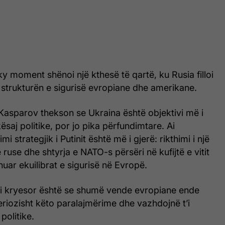
y moment shënoi një kthesë të qartë, ku Rusia filloi
 strukturën e sigurisë evropiane dhe amerikane.
, Kasparov thekson se Ukraina është objektivi më i
saj politike, por jo pika përfundimtare. Ai
i strategjik i Putinit është më i gjerë: rikthimi i një
ruse dhe shtyrja e NATO-s përsëri në kufijtë e vitit
uar ekuilibrat e sigurisë në Evropë.
emi kryesor është se shumë vende evropiane ende
eriozisht këto paralajmërime dhe vazhdojnë t’i
politike.