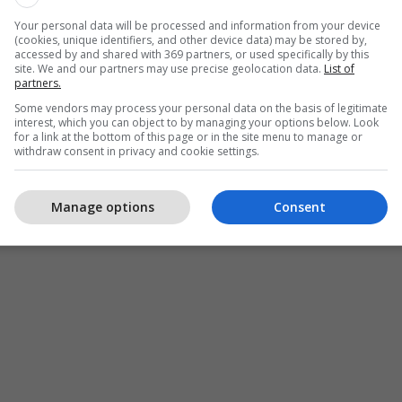
Your personal data will be processed and information from your device
(cookies, unique identifiers, and other device data) may be stored by,
accessed by and shared with 369 partners, or used specifically by this
site. We and our partners may use precise geolocation data.
List of
partners.
Some vendors may process your personal data on the basis of legitimate
interest, which you can object to by managing your options below. Look
for a link at the bottom of this page or in the site menu to manage or
withdraw consent in privacy and cookie settings.
Manage options
Consent