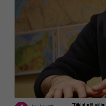
“Diktatorët gjit
Nga
Telegrafi