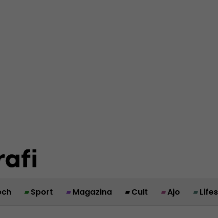
ech
Sport
Magazina
Cult
Ajo
Life