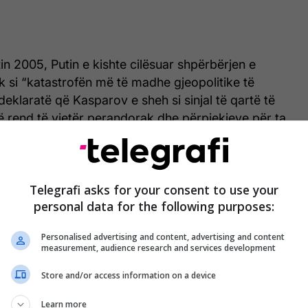
itin 2005, Putin e kishte cilësuar shpërbërjen e
k si “katastrofën më të madhe gjeopolitike të
 deklaratë që Kasparov e sheh si sinjal të qartë të
jë rend të vjetër perandorak dhe përpjekjeve për ta
on fjalimin e Putinit në Konferencën e Sigurisë në
7, ku presidenti rus kritikoi ashpër rendin
Telegrafi asks for your consent to use your
personal data for the following purposes:
 udhëhequr nga Perëndimi dhe NATO.
Personalised advertising and content, advertising and content
measurement, audience research and services development
Store and/or access information on a device
Learn more