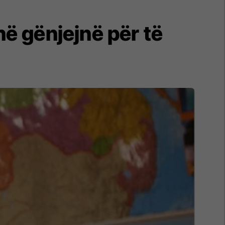
në gënjejnë për të