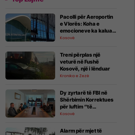
Pacolli për Aeroportin
e Vlorës: Koha e
emocioneve ka kaluar,
do t’i drejtohemi
Kosovë
arbitrazhit dhe
drejtësisë
Treni përplas një
veturë në Fushë
Kosovë, një i lënduar
Kronika e Zezë
Dy zyrtarë të FBI në
Shërbimin Korrektues
për luftim “të
terrorizmit dhe
Kosovë
rreziqeve të sigurisë”
Alarm për mjet të