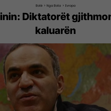
Botë
>
Nga Bota
>
Evropa
nin: Diktatorët gjithmo
kaluarën