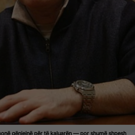
hmonë gënjejnë për të kaluarën — por shumë shpesh