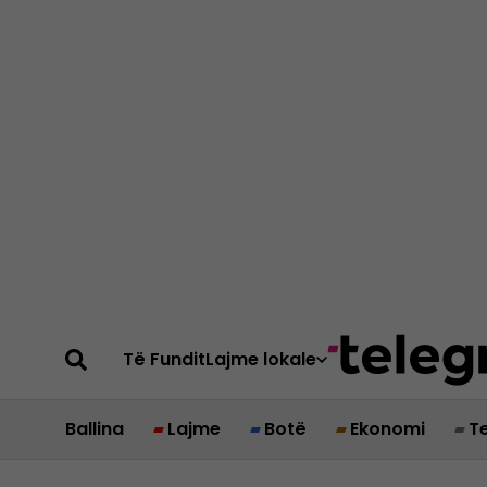
Të Fundit
Lajme lokale
Ballina
Lajme
Botë
Ekonomi
T