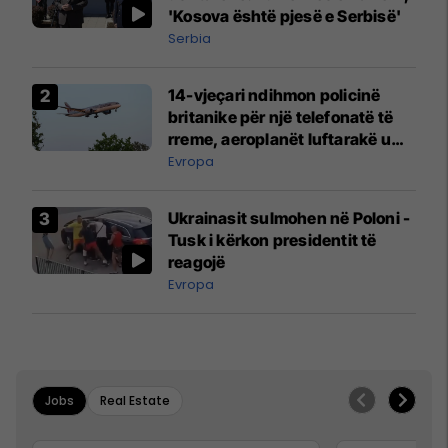
'Kosova është pjesë e Serbisë'
Serbia
14-vjeçari ndihmon policinë
britanike për një telefonatë të
rreme, aeroplanët luftarakë u
ngritën në ajër për të
Evropa
interceptuar fluturaken e Qatar
Airways që po shkonte drejt
Ukrainasit sulmohen në Poloni -
Mançesterit
Tusk i kërkon presidentit të
reagojë
Evropa
Jobs
Real Estate