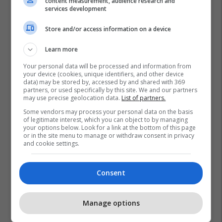
content measurement, audience research and
services development
Store and/or access information on a device
Learn more
Your personal data will be processed and information from
your device (cookies, unique identifiers, and other device
data) may be stored by, accessed by and shared with 369
partners, or used specifically by this site. We and our partners
may use precise geolocation data.
List of partners.
Some vendors may process your personal data on the basis
of legitimate interest, which you can object to by managing
your options below. Look for a link at the bottom of this page
or in the site menu to manage or withdraw consent in privacy
and cookie settings.
Consent
Manage options
Promo
Reklamo këtu