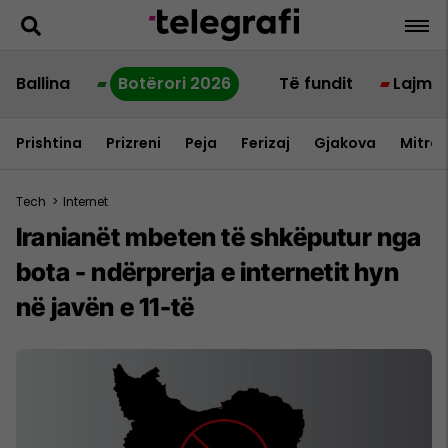
Ballina
Botërori 2026
Të fundit
Lajme
Prishtina
Prizreni
Peja
Ferizaj
Gjakova
Mitrov
Tech
>
Internet
Iranianët mbeten të shkëputur nga
bota - ndërprerja e internetit hyn
në javën e 11-të