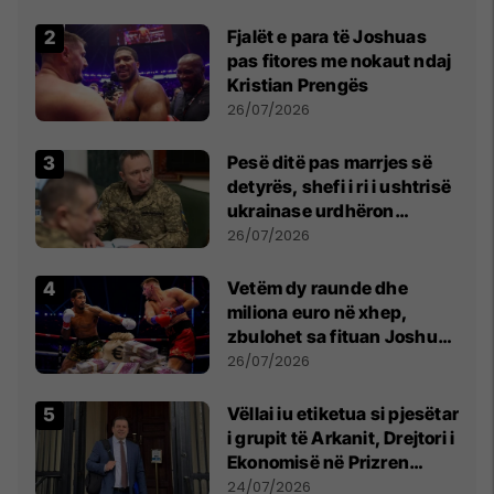
Fjalët e para të Joshuas
pas fitores me nokaut ndaj
Kristian Prengës
26/07/2026
Pesë ditë pas marrjes së
detyrës, shefi i ri i ushtrisë
ukrainase urdhëron
kontroll të madh
26/07/2026
Vetëm dy raunde dhe
miliona euro në xhep,
zbulohet sa fituan Joshua
e Prenga
26/07/2026
Vëllai iu etiketua si pjesëtar
i grupit të Arkanit, Drejtori i
Ekonomisë në Prizren
mohon pretendimet
24/07/2026