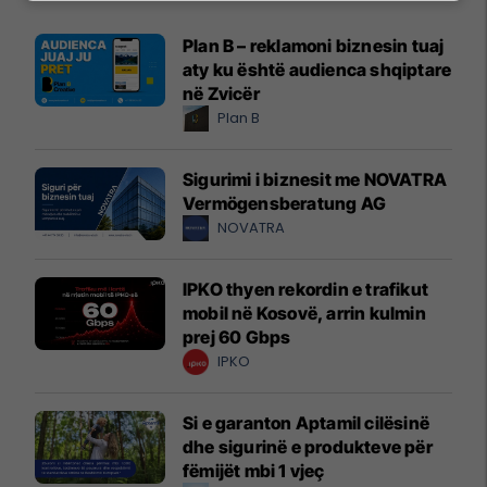
Plan B – reklamoni biznesin tuaj
aty ku është audienca shqiptare
në Zvicër
Plan B
Sigurimi i biznesit me NOVATRA
Vermögensberatung AG
NOVATRA
IPKO thyen rekordin e trafikut
mobil në Kosovë, arrin kulmin
prej 60 Gbps
IPKO
Si e garanton Aptamil cilësinë
dhe sigurinë e produkteve për
fëmijët mbi 1 vjeç