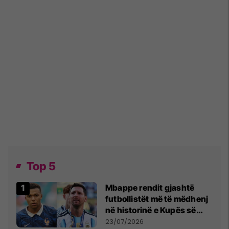
Top 5
Mbappe rendit gjashtë
futbollistët më të mëdhenj
në historinë e Kupës së
Botës, Messi mbetet i dyti
23/07/2026