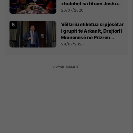
zbulohet sa fituan Joshua
e Prenga
26/07/2026
Vëllai iu etiketua si pjesëtar
i grupit të Arkanit, Drejtori i
Ekonomisë në Prizren
mohon pretendimet
24/07/2026