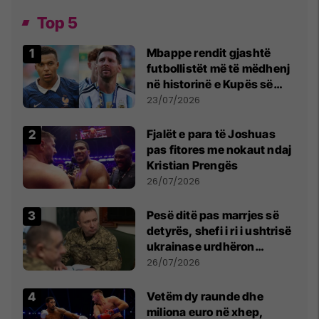
Top 5
Mbappe rendit gjashtë
futbollistët më të mëdhenj
në historinë e Kupës së
Botës, Messi mbetet i dyti
23/07/2026
Fjalët e para të Joshuas
pas fitores me nokaut ndaj
Kristian Prengës
26/07/2026
Pesë ditë pas marrjes së
detyrës, shefi i ri i ushtrisë
ukrainase urdhëron
kontroll të madh
26/07/2026
Vetëm dy raunde dhe
miliona euro në xhep,