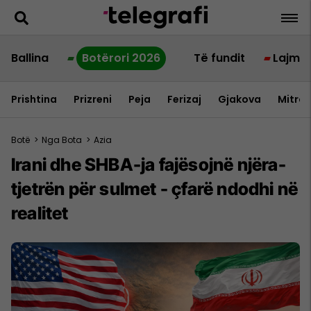
Ballina
Botërori 2026
Të fundit
Lajme
Prishtina
Prizreni
Peja
Ferizaj
Gjakova
Mitrov
Botë
>
Nga Bota
>
Azia
Irani dhe SHBA-ja fajësojnë njëra-
tjetrën për sulmet - çfarë ndodhi në
realitet