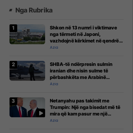
Nga Rubrika
Shkon në 13 numri i viktimave
nga tërmeti në Japoni,
vazhdojnë kërkimet në qendrën
tregtare
Azia
SHBA-të ndërpresin sulmin
iranian dhe nisin sulme të
përbashkëta me Arabinë
Saudite kundër milicive të
Azia
mbështetura nga Irani në Irak
Netanyahu pas takimit me
Trumpin: Një nga bisedat më të
mira që kam pasur me një
president amerikan
Azia