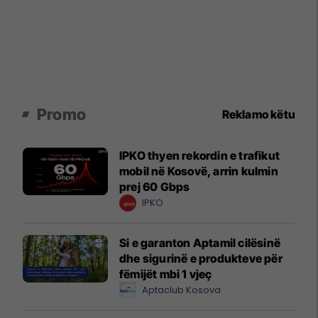
Promo
Reklamo këtu
IPKO thyen rekordin e trafikut
mobil në Kosovë, arrin kulmin
prej 60 Gbps
IPKO
Si e garanton Aptamil cilësinë
dhe sigurinë e produkteve për
fëmijët mbi 1 vjeç
Aptaclub Kosova