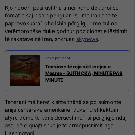
Kjo ndodhi pasi ushtria amerikane deklaroi se
forcat e saj kishin penguar “sulme iraniane të
paprovokuara” dhe ishin përgjigjur me sulme
vetëmbrojtëse duke goditur pozicionet e lëshimit
të raketave në Iran, shkruan
skynews
.
Tensione të reja në Lindjen e
Mesme - GJITHÇKA, MINUTË PAS
MINUTE
Teherani më herët kishte thënë se po sulmonte
anije ushtarake amerikane, duke “u shkaktuar
atyre dëme të konsiderueshme”, si përgjigje ndaj
asaj që e quajti shkelje të armëpushimit nga
Uashingtoni.