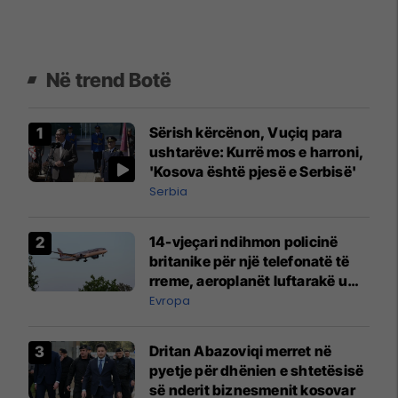
Në trend Botë
Sërish kërcënon, Vuçiq para
ushtarëve: Kurrë mos e harroni,
'Kosova është pjesë e Serbisë'
Serbia
14-vjeçari ndihmon policinë
britanike për një telefonatë të
rreme, aeroplanët luftarakë u
ngritën në ajër për të
Evropa
interceptuar fluturaken e Qatar
Airways që po shkonte drejt
Dritan Abazoviqi merret në
Mançesterit
pyetje për dhënien e shtetësisë
së nderit biznesmenit kosovar