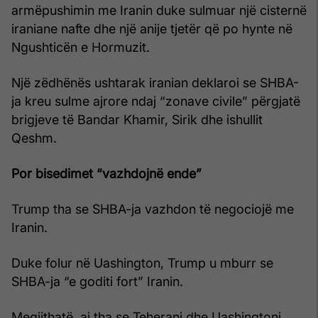
armëpushimin me Iranin duke sulmuar një cisternë
iraniane nafte dhe një anije tjetër që po hynte në
Ngushticën e Hormuzit.
Një zëdhënës ushtarak iranian deklaroi se SHBA-
ja kreu sulme ajrore ndaj “zonave civile” përgjatë
brigjeve të Bandar Khamir, Sirik dhe ishullit
Qeshm.
Por bisedimet “vazhdojnë ende”
Trump tha se SHBA-ja vazhdon të negociojë me
Iranin.
Duke folur në Uashington, Trump u mburr se
SHBA-ja “e goditi fort” Iranin.
Megjithatë, ai tha se Teherani dhe Uashingtoni