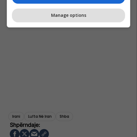
Manage options
Irani
Lufta Në Iran
Shba