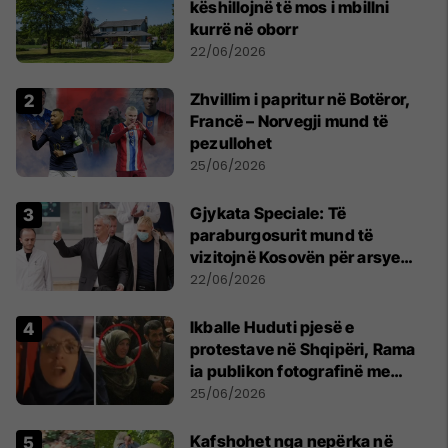
këshillojnë të mos i mbillni
kurrë në oborr
22/06/2026
Zhvillim i papritur në Botëror,
Francë – Norvegji mund të
pezullohet
25/06/2026
​Gjykata Speciale: Të
paraburgosurit mund të
vizitojnë Kosovën për arsye
humanitare
22/06/2026
Ikballe Huduti pjesë e
protestave në Shqipëri, Rama
ia publikon fotografinë me
Ahmadinejadin e Iranit
25/06/2026
Kafshohet nga nepërka në