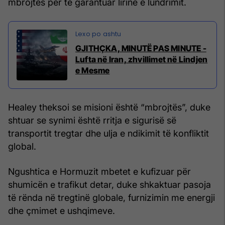
mbrojtës për të garantuar lirinë e lundrimit.
GJITHÇKA, MINUTË PAS MINUTE -
Lufta në Iran, zhvillimet në Lindjen
e Mesme
Healey theksoi se misioni është “mbrojtës”, duke
shtuar se synimi është rritja e sigurisë së
transportit tregtar dhe ulja e ndikimit të konfliktit
global.
Ngushtica e Hormuzit mbetet e kufizuar për
shumicën e trafikut detar, duke shkaktuar pasoja
të rënda në tregtinë globale, furnizimin me energji
dhe çmimet e ushqimeve.