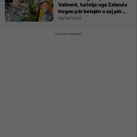
Valbonë, turistja nga Zelanda
tregon për betejën e saj për
mbijetesë
28/06/2026