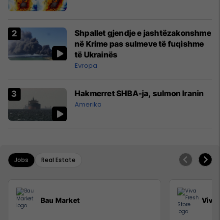
Shpallet gjendje e jashtëzakonshme
në Krime pas sulmeve të fuqishme
të Ukrainës
Evropa
Hakmerret SHBA-ja, sulmon Iranin
Amerika
Jobs
Real Estate
Bau Market
Viva 