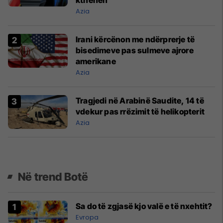
kthehen
Azia
Irani kërcënon me ndërprerje të
bisedimeve pas sulmeve ajrore
amerikane
Azia
Tragjedi në Arabinë Saudite, 14 të
vdekur pas rrëzimit të helikopterit
Azia
Në trend Botë
Sa do të zgjasë kjo valë e të nxehtit?
Evropa