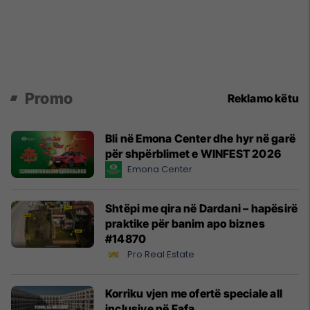
Promo
Reklamo këtu
Bli në Emona Center dhe hyr në garë
për shpërblimet e WINFEST 2026
Emona Center
Shtëpi me qira në Dardani – hapësirë
praktike për banim apo biznes
#14870
Pro Real Estate
Korriku vjen me ofertë speciale all
inclusive në Fafa