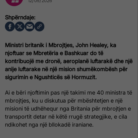
12/05/2026
Ministri britanik i Mbrojtjes, John Healey, ka
njoftuar se Mbretëria e Bashkuar do të
kontribuojë me dronë, aeroplanë luftarakë dhe një
anije luftarake në një mision shumëkombësh për
sigurimin e Ngushticës së Hormuzit.
Ai e bëri njoftimin pas një takimi me 40 ministra të
mbrojtjes, ku u diskutua për mbështetjen e një
misioni të udhëhequr nga Britania për mbrojtjen e
transportit detar në këtë rrugë strategjike, e cila
ndikohet nga një bllokadë iraniane.