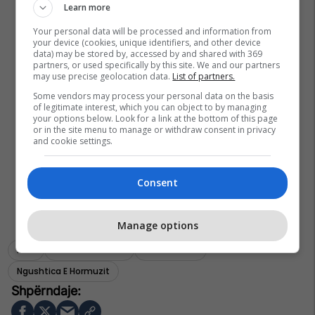
Learn more
Your personal data will be processed and information from
your device (cookies, unique identifiers, and other device
data) may be stored by, accessed by and shared with 369
partners, or used specifically by this site. We and our partners
may use precise geolocation data.
List of partners.
Some vendors may process your personal data on the basis
of legitimate interest, which you can object to by managing
your options below. Look for a link at the bottom of this page
or in the site menu to manage or withdraw consent in privacy
and cookie settings.
Consent
Manage options
Irani
Britania E Madhe
Lufta Në Iran
Ngushtica E Hormuzit