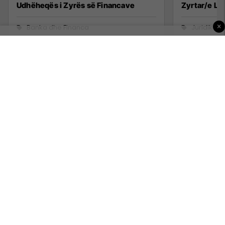
Udhëheqës i Zyrës së Financave
Zyrtar/e Lig
×
Banka dhe Financa
Juridike
Prishtine
Kosovë
2 Korrik 2026
1 Korrik 20