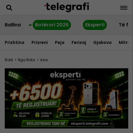
Ballina
Botërori 2026
Eksperti
Të fu
Prishtina
Prizreni
Peja
Ferizaj
Gjakova
Mitrov
Botë
>
Nga Bota
>
Azia