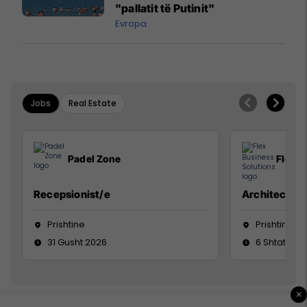
"pallatit të Putinit"
Evropa
Jobs
Real Estate
Padel Zone
Flex B
Recepsionist/e
Architect
Prishtine
Prishtinë
31 Gusht 2026
6 Shtator 2
×