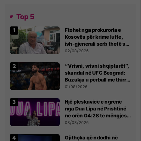
Top 5
Ftohet nga prokuroria e
Kosovës për krime lufte,
ish-gjenerali serb thotë se
dikush e tradhtoi në
02/08/2026
Beograd
“Vrisni, vrisni shqiptarët”,
skandal në UFC Beograd:
Buzukja u përball me thirrje
anti-shqiptare nga
01/08/2026
tribunat
Një pleskavicë e ngrënë
nga Dua Lipa në Prishtinë
në orën 04:28 të mëngjesit
- dhe bota digjitale serbe
03/08/2026
shpall gjendjen e luftës
Gjithçka që ndodhi në