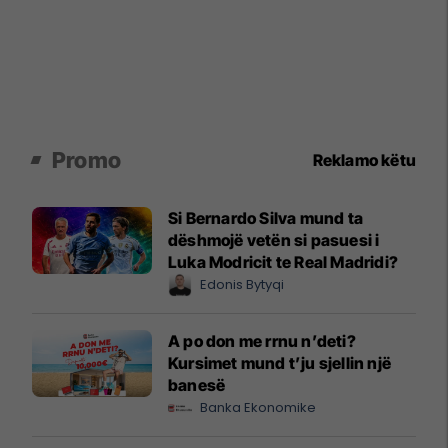
Promo
Reklamo këtu
Si Bernardo Silva mund ta
dëshmojë vetën si pasuesi i
Luka Modricit te Real Madridi?
Edonis Bytyqi
A po don me rrnu n’deti?
Kursimet mund t’ju sjellin një
banesë
Banka Ekonomike