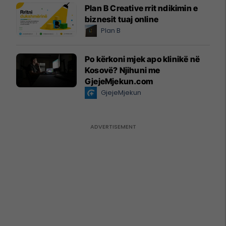
Plan B Creative rrit ndikimin e
biznesit tuaj online
Plan B
Po kërkoni mjek apo klinikë në
Kosovë? Njihuni me
GjejeMjekun.com
GjejeMjekun