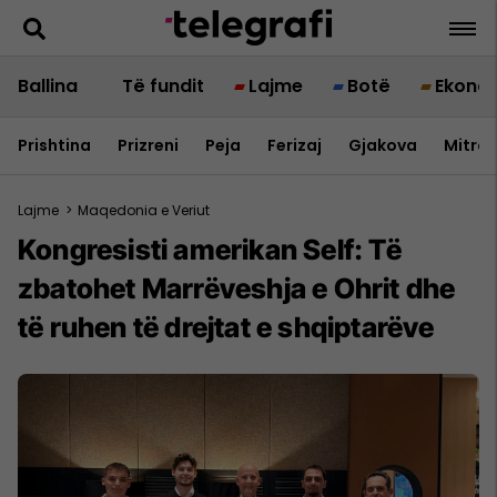
Ballina
Të fundit
Lajme
Botë
Ekono
Prishtina
Prizreni
Peja
Ferizaj
Gjakova
Mitrov
Lajme
>
Maqedonia e Veriut
Kongresisti amerikan Self: Të
zbatohet Marrëveshja e Ohrit dhe
të ruhen të drejtat e shqiptarëve