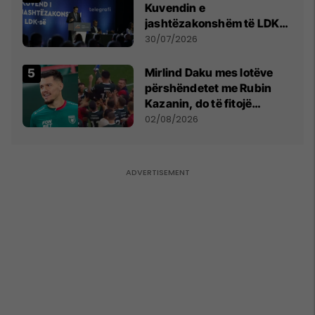
Kuvendin e
jashtëzakonshëm të LDK-
së
30/07/2026
Mirlind Daku mes lotëve
përshëndetet me Rubin
Kazanin, do të fitojë
miliona te Spartak Moska
02/08/2026