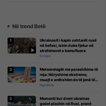
Në trend Botë
Ukrainasit i kapin ushtarët rusë
në befasi, ishin duke fjetur në
strehimoret e kamufluara
Evropa
Meteorologët me parashikime të
reja: Ndryshime ekstreme,
muajt e ardhshëm do të jenë të
pazakontë
Nga Bota
Momenti kur droni ukrainas
godet plazhin në Rusi, pranë