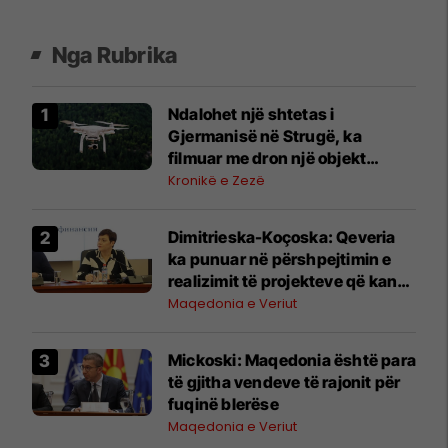
Nga Rubrika
Ndalohet një shtetas i
Gjermanisë në Strugë, ka
filmuar me dron një objekt
ushtarak
Kronikë e Zezë
Dimitrieska-Koçoska: Qeveria
ka punuar në përshpejtimin e
realizimit të projekteve që kanë
qenë në ngecje
Maqedonia e Veriut
Mickoski: Maqedonia është para
të gjitha vendeve të rajonit për
fuqinë blerëse
Maqedonia e Veriut