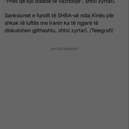
"Pres që kjo bisedë të vazhdojë", shtoi zyrtari.
Sanksionet e fundit të SHBA-së ndaj Kinës për
shkak të luftës me Iranin ka të ngjarë të
diskutohen gjithashtu, shtoi zyrtari. /Telegrafi/