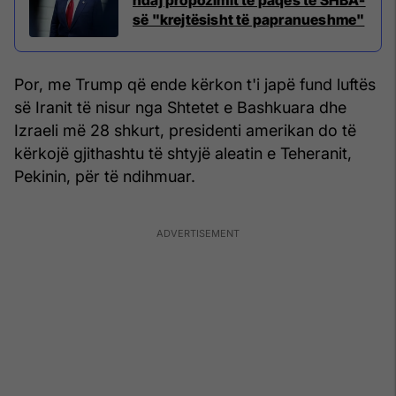
së "krejtësisht të papranueshme"
Por, me Trump që ende kërkon t'i japë fund luftës
së Iranit të nisur nga Shtetet e Bashkuara dhe
Izraeli më 28 shkurt, presidenti amerikan do të
kërkojë gjithashtu të shtyjë aleatin e Teheranit,
Pekinin, për të ndihmuar.