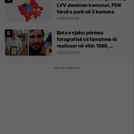
LVV dominon komunat, PDK
forcë e parë në 3 komuna
07/06/2026
Bota e njohu përmes
fotografisë së famshme të
realizuar në vitin 1999,
pensionohet Xajë Mustafa
02/06/2026