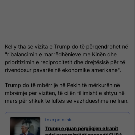
Kelly tha se vizita e Trump do të përqendrohet në
"ribalancimin e marrëdhënieve me Kinën dhe
prioritizimin e reciprocitetit dhe drejtësisë për të
rivendosur pavarësinë ekonomike amerikane".
Trump do të mbërrijë në Pekin të mërkurën në
mbrëmje për vizitën, të cilën fillimisht e shtyu në
mars për shkak të luftës së vazhdueshme në Iran.
Trump e quan përgjigjen e Iranit
ndaj propozimit të paqes të SHBA-