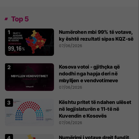
Top 5
Numërohen mbi 99% të votave,
ky është rezultati sipas KQZ-së
07/06/2026
Kosova votoi - gjithçka që
ndodhi nga hapja deri në
mbylljen e vendvotimeve
07/06/2026
Kështu pritet të ndahen ulëset
në legjislaturën e 11-të në
Kuvendin e Kosovës
07/06/2026
Numërimi i votave drejt fundit,