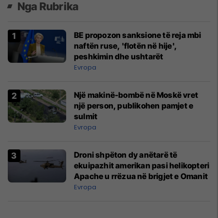
Nga Rubrika
BE propozon sanksione të reja mbi
naftën ruse, 'flotën në hije',
peshkimin dhe ushtarët
Evropa
Një makinë-bombë në Moskë vret
një person, publikohen pamjet e
sulmit
Evropa
Droni shpëton dy anëtarë të
ekuipazhit amerikan pasi helikopteri
Apache u rrëzua në brigjet e Omanit
Evropa