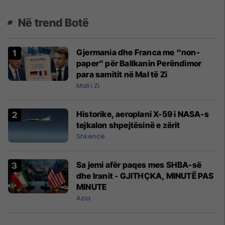
Në trend Botë
Gjermania dhe Franca me “non-
paper” për Ballkanin Perëndimor
para samitit në Mal të Zi
Mali i Zi
Historike, aeroplani X-59 i NASA-s
tejkalon shpejtësinë e zërit
Shkencë
Sa jemi afër paqes mes SHBA-së
dhe Iranit - GJITHÇKA, MINUTË PAS
MINUTE
Azia