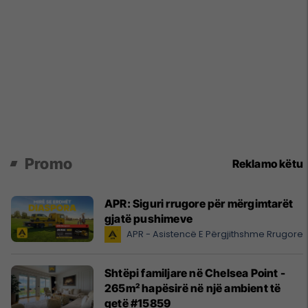
Promo
Reklamo këtu
APR: Siguri rrugore për mërgimtarët
gjatë pushimeve
APR - Asistencë E Përgjithshme Rrugore
Shtëpi familjare në Chelsea Point -
265m² hapësirë në një ambient të
qetë #15859