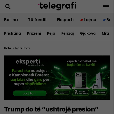
Ballina
Të fundit
Eksperti
Lajme
Bot
Prishtina
Prizreni
Peja
Ferizaj
Gjakova
Mitrov
Botë
>
Nga Bota
Trump do të “ushtrojë presion”