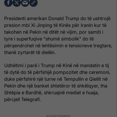
Presidenti amerikan Donald Trump do të ushtrojë
presion mbi Xi Jinping të Kinës për Iranin kur të
takohen në Pekin në ditët në vijim, por samiti i
tyre i superfuqive “shumë simbolik” do të
përqendrohet në lehtësimin e tensioneve tregtare,
thanë zyrtarët të dielën.
Udhëtimi i parë i Trump në Kinë në mandatin e tij
të dytë do të përfshijë pompozitet dhe ceremoni,
duke përfshirë një turne në Tempullin e Qiellit në
Pekin dhe një banket shtetëror të shkëlqyer, tha
Shtëpia e Bardhë, shkruajnë mediat e huaja,
përcjell Telegrafi.