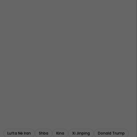
Lufta Në Iran
Shba
Kina
Xi Jinping
Donald Trump