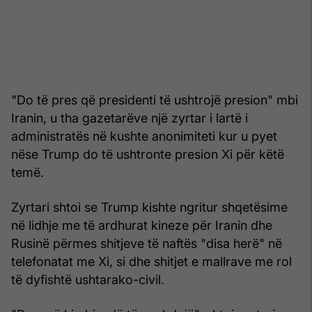
"Do të pres që presidenti të ushtrojë presion" mbi
Iranin, u tha gazetarëve një zyrtar i lartë i
administratës në kushte anonimiteti kur u pyet
nëse Trump do të ushtronte presion Xi për këtë
temë.
Zyrtari shtoi se Trump kishte ngritur shqetësime
në lidhje me të ardhurat kineze për Iranin dhe
Rusinë përmes shitjeve të naftës "disa herë" në
telefonatat me Xi, si dhe shitjet e mallrave me rol
të dyfishtë ushtarako-civil.